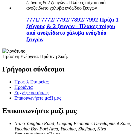
7771/ 7772/ 7792/ 7892/ 7992 Πρίζα 1
ζεύγους & 2 ζευγών - Πλάκες τοίχου
από ανοξείδωτο χάλυβα ενός/δύο
ζευγών
Πράσινη Ενέργεια, Πράσινη Ζωή.
Γρήγοροι σύνδεσμοι
Προφίλ Εταιρείας
Προϊόντα
Συχνές ερωτήσεις
Επικοινωνήστε μαζί μας
Επικοινωνήστε μαζί μας
No. 6 Yangtian Road, Lingang Economic Development Zone,
Yueqing Bay Port Area, Yueqing, Zhejiang, Κίνα