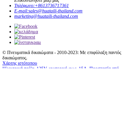
Επικοινωνήστε μαζί μας
Τηλέφωνο:
+8613736717361
E-mail:
sales@huataili-thailand.com
marketing@huataili-thailand.com
© Πνευματικά δικαιώματα - 2010-2023: Με επιφύλαξη παντός
δικαιώματος.
Χάρτης ιστότοπου
Ηλεκτρική πρίζα
,
125V
,
νυχτερινό φως
,
15Α
,
Προστασία από
υπερτάσεις
,
Εξοδος
,
Τηλέφωνο
Τηλ.
+8613736717361