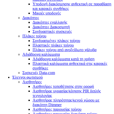
Υποδοχή διακόσμησης ανθεκτική σε παραβίαση
και καιρικές συνθήκες
Μικρές υποδοχές
Διακόπτες
Διακόπτες εναλλαγής
Διακόπτες Διακοσμητή
Συνδυαστικές συσκευές
Πλάκες τοίχου
Συνδυασμένες πλάκες τοίχου
Πλαστικές πλάκες τοίχου
Πλάκες τοίχου από ανοξείδωτο χάλυβα
Αδιάβροχα καλύμματα
Αδιάβροχα καλύμματα κατά τη χρήση
Πλαστικά καλύμματα ανθεκτικά στις καιρικές
συνθήκες
Συσκευές Data-com
Έλεγχοι φωτισμού
Αισθητήρες
Αισθητήρες τοποθέτησης στην οροφή
Αισθητήρας υγρασίας/κίνησης PIR διπλής
τεχνολογίας
Αισθητήρας πληρότητας/κενού χώρου με
διακόπτη Dimmer
Αισθητήρες παρουσίας τοίχου
Αισθητήρες παρουσίας διακόπτη τοίχου