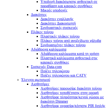
Υποδοχή διακόσμησης ανθεκτική σε
παραβίαση και καιρικές συνθήκες
Μικρές υποδοχές
Διακόπτες
Διακόπτες εναλλαγής
Διακόπτες Διακοσμητή
Συνδυαστικές συσκευές
Πλάκες τοίχου
Πλαστικές πλάκες τοίχου
Πλάκες τοίχου από ανοξείδωτο χάλυβα
Συνδυασμένες πλάκες τοίχου
Αδιάβροχα καλύμματα
Αδιάβροχα καλύμματα κατά τη χρήση
Πλαστικά καλύμματα ανθεκτικά στις
καιρικές συνθήκες
Συσκευές Data-com
Πρίζες τηλεφώνου
Πρίζες τηλεφώνου και CATV
Έλεγχοι φωτισμού
Αισθητήρες
Αισθητήρες παρουσίας διακόπτη τοίχου
Αισθητήρες τοποθέτησης στην οροφή
Αισθητήρας πληρότητας/κενού χώρου με
διακόπτη Dimmer
Αισθητήρας υγρασίας/κίνησης PIR διπλής