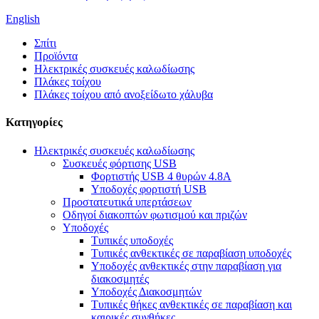
English
Σπίτι
Προϊόντα
Ηλεκτρικές συσκευές καλωδίωσης
Πλάκες τοίχου
Πλάκες τοίχου από ανοξείδωτο χάλυβα
Κατηγορίες
Ηλεκτρικές συσκευές καλωδίωσης
Συσκευές φόρτισης USB
Φορτιστής USB 4 θυρών 4.8A
Υποδοχές φορτιστή USB
Προστατευτικά υπερτάσεων
Οδηγοί διακοπτών φωτισμού και πριζών
Υποδοχές
Τυπικές υποδοχές
Τυπικές ανθεκτικές σε παραβίαση υποδοχές
Υποδοχές ανθεκτικές στην παραβίαση για
διακοσμητές
Υποδοχές Διακοσμητών
Τυπικές θήκες ανθεκτικές σε παραβίαση και
καιρικές συνθήκες