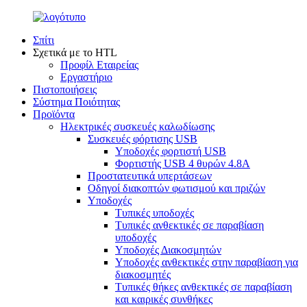
Σπίτι
Σχετικά με το HTL
Προφίλ Εταιρείας
Εργαστήριο
Πιστοποιήσεις
Σύστημα Ποιότητας
Προϊόντα
Ηλεκτρικές συσκευές καλωδίωσης
Συσκευές φόρτισης USB
Υποδοχές φορτιστή USB
Φορτιστής USB 4 θυρών 4.8A
Προστατευτικά υπερτάσεων
Οδηγοί διακοπτών φωτισμού και πριζών
Υποδοχές
Τυπικές υποδοχές
Τυπικές ανθεκτικές σε παραβίαση
υποδοχές
Υποδοχές Διακοσμητών
Υποδοχές ανθεκτικές στην παραβίαση για
διακοσμητές
Τυπικές θήκες ανθεκτικές σε παραβίαση
και καιρικές συνθήκες