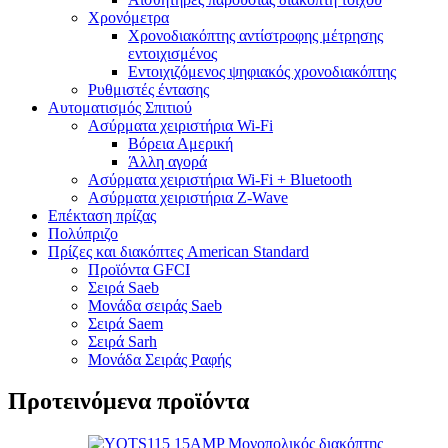
Χρονόμετρα
Χρονοδιακόπτης αντίστροφης μέτρησης
εντοιχισμένος
Εντοιχιζόμενος ψηφιακός χρονοδιακόπτης
Ρυθμιστές έντασης
Αυτοματισμός Σπιτιού
Ασύρματα χειριστήρια Wi-Fi
Βόρεια Αμερική
Άλλη αγορά
Ασύρματα χειριστήρια Wi-Fi + Bluetooth
Ασύρματα χειριστήρια Z-Wave
Επέκταση πρίζας
Πολύπριζο
Πρίζες και διακόπτες American Standard
Προϊόντα GFCI
Σειρά Saeb
Μονάδα σειράς Saeb
Σειρά Saem
Σειρά Sarh
Μονάδα Σειράς Ραφής
Προτεινόμενα προϊόντα