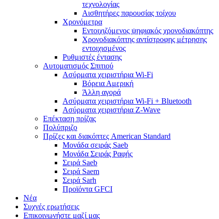
τεχνολογίας
Αισθητήρες παρουσίας τοίχου
Χρονόμετρα
Εντοιχιζόμενος ψηφιακός χρονοδιακόπτης
Χρονοδιακόπτης αντίστροφης μέτρησης
εντοιχισμένος
Ρυθμιστές έντασης
Αυτοματισμός Σπιτιού
Ασύρματα χειριστήρια Wi-Fi
Βόρεια Αμερική
Άλλη αγορά
Ασύρματα χειριστήρια Wi-Fi + Bluetooth
Ασύρματα χειριστήρια Z-Wave
Επέκταση πρίζας
Πολύπριζο
Πρίζες και διακόπτες American Standard
Μονάδα σειράς Saeb
Μονάδα Σειράς Ραφής
Σειρά Saeb
Σειρά Saem
Σειρά Sarh
Προϊόντα GFCI
Νέα
Συχνές ερωτήσεις
Επικοινωνήστε μαζί μας