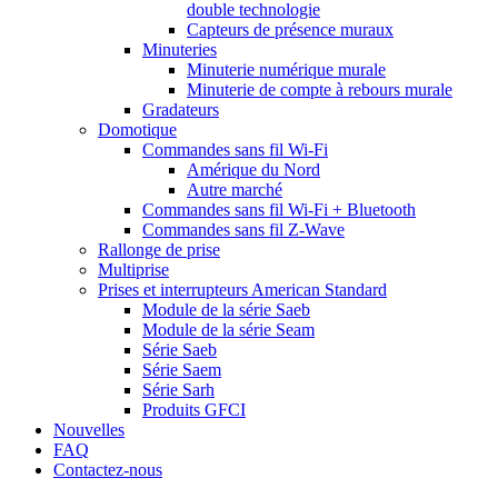
double technologie
Capteurs de présence muraux
Minuteries
Minuterie numérique murale
Minuterie de compte à rebours murale
Gradateurs
Domotique
Commandes sans fil Wi-Fi
Amérique du Nord
Autre marché
Commandes sans fil Wi-Fi + Bluetooth
Commandes sans fil Z-Wave
Rallonge de prise
Multiprise
Prises et interrupteurs American Standard
Module de la série Saeb
Module de la série Seam
Série Saeb
Série Saem
Série Sarh
Produits GFCI
Nouvelles
FAQ
Contactez-nous