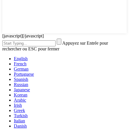
[javascript]
[/javascript]
Appuyez sur Entrée pour
rechercher ou ESC pour fermer
English
French
German
Portuguese
Spanish
Russian
Japanese
Korean
Arabic
Irish
Greek
Turkish
Italian
Danish