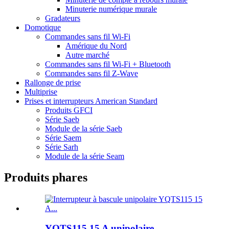
Minuterie numérique murale
Gradateurs
Domotique
Commandes sans fil Wi-Fi
Amérique du Nord
Autre marché
Commandes sans fil Wi-Fi + Bluetooth
Commandes sans fil Z-Wave
Rallonge de prise
Multiprise
Prises et interrupteurs American Standard
Produits GFCI
Série Saeb
Module de la série Saeb
Série Saem
Série Sarh
Module de la série Seam
Produits phares
YQTS115 15 A unipolaire ...