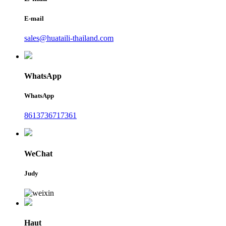
E-mail
sales@huataili-thailand.com
WhatsApp
WhatsApp
8613736717361
WeChat
Judy
Haut