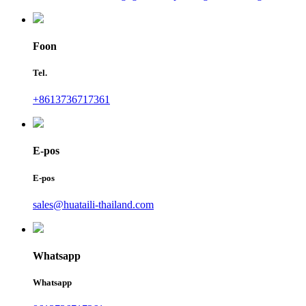
Foon
Tel.
+8613736717361
E-pos
E-pos
sales@huataili-thailand.com
Whatsapp
Whatsapp