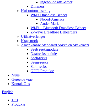
Ingeboude aftel-timer
Dimmers
Huisoutomatisering
Wi-Fi Draadlose Beheer
Noord-Amerika
Ander Mark
Wi-Fi + Bluetooth Draadlose Beheer
Z-Wave Draadlose Beheerders
Uitlaatverlenger
Kragstrook
Amerikaanse Standaard Sokke en Skakelaars
Saeb-reeksmodule
Naatreeksmodule
Saeb-reeks
Saem-reeks
Sarh-reeks
GFCI Produkte
Nuus
Gereelde vrae
Kontak Ons
English
Tuis
Produkte