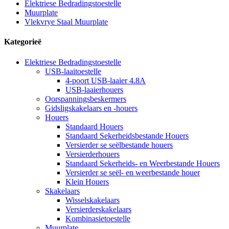
Elektriese Bedradingstoestelle
Muurplate
Vlekvrye Staal Muurplate
Kategorieë
Elektriese Bedradingstoestelle
USB-laaitoestelle
4-poort USB-laaier 4.8A
USB-laaierhouers
Oorspanningsbeskermers
Gidsligskakelaars en -houers
Houers
Standaard Houers
Standaard Sekerheidsbestande Houers
Versierder se seëlbestande houers
Versierderhouers
Standaard Sekerheids- en Weerbestande Houers
Versierder se seël- en weerbestande houer
Klein Houers
Skakelaars
Wisselskakelaars
Versierderskakelaars
Kombinasietoestelle
Muurplate