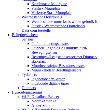
Kombinasie Muurplate
Plastiek Muurplate
Vlekvrye Staal Muurplate
Weerbestande Oortreksels
Weerbestande oortreksels wat in gebruik is
Plastiek Weerbestande Oortreksels
Data-com-toestelle
Beligtingsbeheer
Sensors
Plafonmonteringsensors
Dubbele Tegnologie Humiditeit/PIR
Bewegingsensor
Besettings-/Leegstandsensor met Dimmer-
skakelaar
Muurbevestiging Besettingsensors
Muurskakelaar Besettingsensors
Tydtellers
Ingeboude aftel-timer
Ingeboude digitale timer
Dimmers
Huisoutomatisering
Wi-Fi Draadlose Beheer
Noord-Amerika
Ander Mark
Wi-Fi + Bluetooth Draadlose Beheer