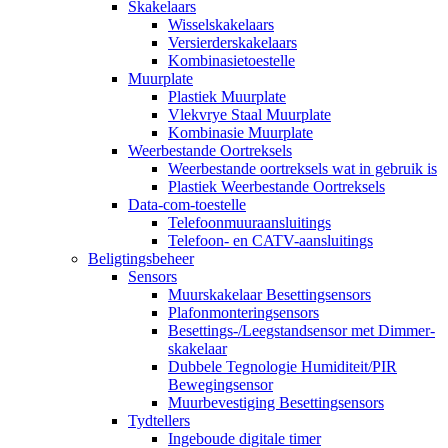
Skakelaars
Wisselskakelaars
Versierderskakelaars
Kombinasietoestelle
Muurplate
Plastiek Muurplate
Vlekvrye Staal Muurplate
Kombinasie Muurplate
Weerbestande Oortreksels
Weerbestande oortreksels wat in gebruik is
Plastiek Weerbestande Oortreksels
Data-com-toestelle
Telefoonmuuraansluitings
Telefoon- en CATV-aansluitings
Beligtingsbeheer
Sensors
Muurskakelaar Besettingsensors
Plafonmonteringsensors
Besettings-/Leegstandsensor met Dimmer-
skakelaar
Dubbele Tegnologie Humiditeit/PIR
Bewegingsensor
Muurbevestiging Besettingsensors
Tydtellers
Ingeboude digitale timer