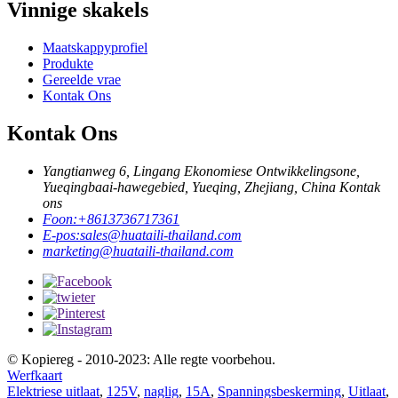
Vinnige skakels
Maatskappyprofiel
Produkte
Gereelde vrae
Kontak Ons
Kontak Ons
Yangtianweg 6, Lingang Ekonomiese Ontwikkelingsone,
Yueqingbaai-hawegebied, Yueqing, Zhejiang, China Kontak
ons
Foon:
+8613736717361
E-pos:
sales@huataili-thailand.com
marketing@huataili-thailand.com
© Kopiereg - 2010-2023: Alle regte voorbehou.
Werfkaart
Elektriese uitlaat
,
125V
,
naglig
,
15A
,
Spanningsbeskerming
,
Uitlaat
,