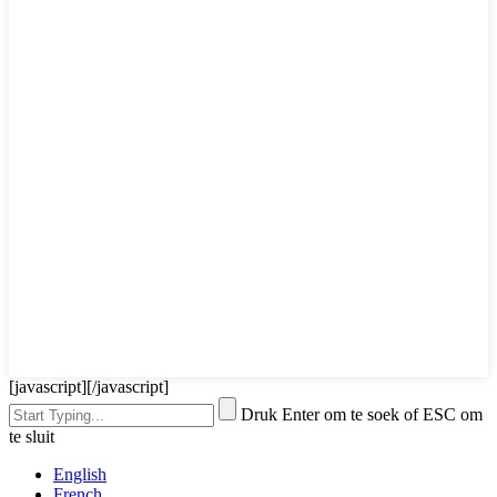
[javascript]
[/javascript]
Druk Enter om te soek of ESC om
te sluit
English
French