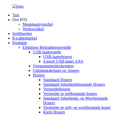
Tuis
Oor HTL
Maatskappyprofiel
Werkswinkel
Sertifisering
Kwaliteitstelsel
Produkte
Elektriese Bedradingstoestelle
USB-laaitoestelle
USB-laaierhouers
4-poort USB-laaier 4.8A
Oorspanningsbeskermers
Gidsligskakelaars en -houers
Houers
Standaard Houers
Standaard Sekerheidsbestande Houers
Versierderhouers
Versierder se seëlbestande houers
Standaard Sekerheids- en Weerbestande
Houers
Versierder se seël- en weerbestande houer
Klein Houers