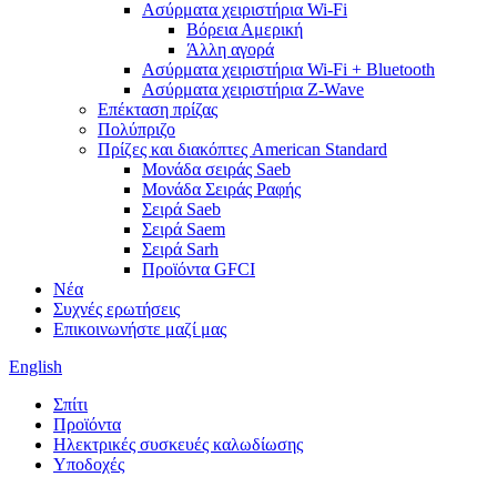
Ασύρματα χειριστήρια Wi-Fi
Βόρεια Αμερική
Άλλη αγορά
Ασύρματα χειριστήρια Wi-Fi + Bluetooth
Ασύρματα χειριστήρια Z-Wave
Επέκταση πρίζας
Πολύπριζο
Πρίζες και διακόπτες American Standard
Μονάδα σειράς Saeb
Μονάδα Σειράς Ραφής
Σειρά Saeb
Σειρά Saem
Σειρά Sarh
Προϊόντα GFCI
Νέα
Συχνές ερωτήσεις
Επικοινωνήστε μαζί μας
English
Σπίτι
Προϊόντα
Ηλεκτρικές συσκευές καλωδίωσης
Υποδοχές