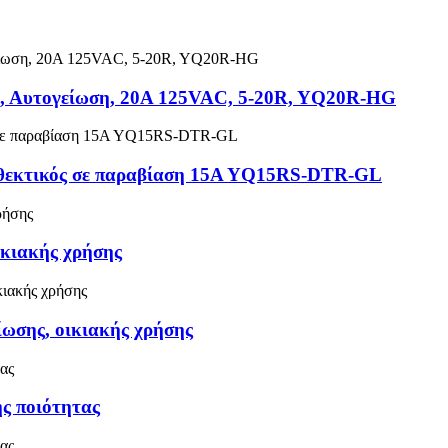
α, Αυτογείωση, 20A 125VAC, 5-20R, YQ20R-HG
ανθεκτικός σε παραβίαση 15A YQ15RS-DTR-GL
κιακής χρήσης
ωσης, οικιακής χρήσης
ς ποιότητας