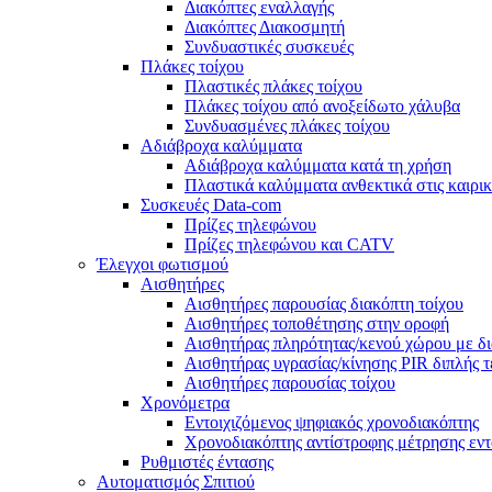
Διακόπτες εναλλαγής
Διακόπτες Διακοσμητή
Συνδυαστικές συσκευές
Πλάκες τοίχου
Πλαστικές πλάκες τοίχου
Πλάκες τοίχου από ανοξείδωτο χάλυβα
Συνδυασμένες πλάκες τοίχου
Αδιάβροχα καλύμματα
Αδιάβροχα καλύμματα κατά τη χρήση
Πλαστικά καλύμματα ανθεκτικά στις καιρι
Συσκευές Data-com
Πρίζες τηλεφώνου
Πρίζες τηλεφώνου και CATV
Έλεγχοι φωτισμού
Αισθητήρες
Αισθητήρες παρουσίας διακόπτη τοίχου
Αισθητήρες τοποθέτησης στην οροφή
Αισθητήρας πληρότητας/κενού χώρου με δ
Αισθητήρας υγρασίας/κίνησης PIR διπλής τ
Αισθητήρες παρουσίας τοίχου
Χρονόμετρα
Εντοιχιζόμενος ψηφιακός χρονοδιακόπτης
Χρονοδιακόπτης αντίστροφης μέτρησης εντ
Ρυθμιστές έντασης
Αυτοματισμός Σπιτιού