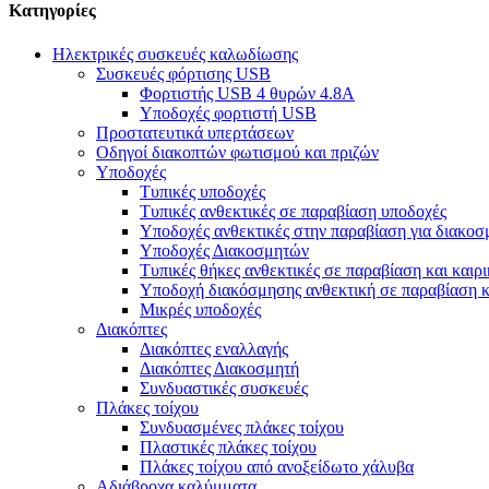
Κατηγορίες
Ηλεκτρικές συσκευές καλωδίωσης
Συσκευές φόρτισης USB
Φορτιστής USB 4 θυρών 4.8A
Υποδοχές φορτιστή USB
Προστατευτικά υπερτάσεων
Οδηγοί διακοπτών φωτισμού και πριζών
Υποδοχές
Τυπικές υποδοχές
Τυπικές ανθεκτικές σε παραβίαση υποδοχές
Υποδοχές ανθεκτικές στην παραβίαση για διακοσ
Υποδοχές Διακοσμητών
Τυπικές θήκες ανθεκτικές σε παραβίαση και καιρ
Υποδοχή διακόσμησης ανθεκτική σε παραβίαση κα
Μικρές υποδοχές
Διακόπτες
Διακόπτες εναλλαγής
Διακόπτες Διακοσμητή
Συνδυαστικές συσκευές
Πλάκες τοίχου
Συνδυασμένες πλάκες τοίχου
Πλαστικές πλάκες τοίχου
Πλάκες τοίχου από ανοξείδωτο χάλυβα
Αδιάβροχα καλύμματα