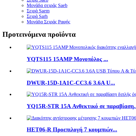
Μονάδα σειράς Saeb
Σειρά Saem
Σειρά Sarh
Μονάδα Σειράς Ραφής
Προτεινόμενα προϊόντα
YQTS115 15AMP Μονοπόλος ...
DWUR-15D-1A1C-CC3.6 3.6A U...
YQ15R-STR 15A Ανθεκτικό σε παραβίαση..
HET06-R Προεπιλογή 7 κουμπιών...