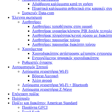
Αδιάβροχα καλύμματα κατά τη χρήση
Πλαστικά καλύμματα ανθεκτικά στις καιρικές συ
Συσκευές Data-com
Έλεγχοι φωτισμού
Αισθητήρες
Αισθητήρες τοποθέτησης στην οροφή
Αισθητήρας υγρασίας/κίνησης PIR διπλής τεχνολ
Αισθητήρας πληρότητας/κενού χώρου με διακόπ
Αισθητήρες παρουσίας τοίχου
Αισθητήρες παρουσίας διακόπτη τοίχου
Χρονόμετρα
Χρονοδιακόπτης αντίστροφης μέτρησης εντοιχισμ
Εντοιχιζόμενος ψηφιακός χρονοδιακόπτης
Ρυθμιστές έντασης
Αυτοματισμός Σπιτιού
Ασύρματα χειριστήρια Wi-Fi
Βόρεια Αμερική
Άλλη αγορά
Ασύρματα χειριστήρια Wi-Fi + Bluetooth
Ασύρματα χειριστήρια Z-Wave
Επέκταση πρίζας
Πολύπριζο
Πρίζες και διακόπτες American Standard
Προϊόντα GFCI
Σειρά Saeb