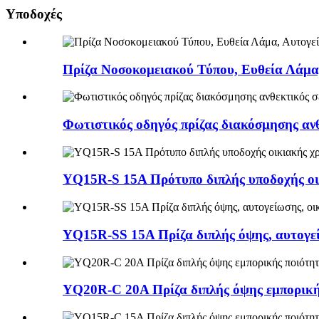
Υποδοχές
Πρίζα Νοσοκομειακού Τύπου, Ευθεία Λάμ
Φωτιστικός οδηγός πρίζας διακόσμησης 
YQ15R-S 15A Πρότυπο διπλής υποδοχής οι
YQ15R-SS 15A Πρίζα διπλής όψης, αυτογεί
YQ20R-C 20A Πρίζα διπλής όψης εμπορική