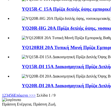
YQ15R-C 15A Πρίζα διπλής όψης εμπορική
YQ20R-HG 20A Πρίζα διπλής όψης, νοσοκο
YQ120RH 20A Τυπική Μονή Πρίζα Εμπορι
YQ15R-DI 15A Διακοσμητική Πρίζα Διπλή
YQ20R-DI 20A Διακοσμητική Πρίζα Διπλή
1
2
3
4
5
6
Επόμενο >
>>
Σελίδα 1 / 9
Πράσινη Ενέργεια, Πράσινη Ζωή.