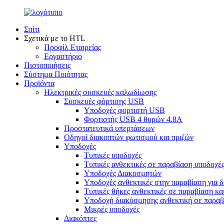
Σπίτι
Σχετικά με το HTL
Προφίλ Εταιρείας
Εργαστήριο
Πιστοποιήσεις
Σύστημα Ποιότητας
Προϊόντα
Ηλεκτρικές συσκευές καλωδίωσης
Συσκευές φόρτισης USB
Υποδοχές φορτιστή USB
Φορτιστής USB 4 θυρών 4.8A
Προστατευτικά υπερτάσεων
Οδηγοί διακοπτών φωτισμού και πριζών
Υποδοχές
Τυπικές υποδοχές
Τυπικές ανθεκτικές σε παραβίαση υποδοχέ
Υποδοχές Διακοσμητών
Υποδοχές ανθεκτικές στην παραβίαση για 
Τυπικές θήκες ανθεκτικές σε παραβίαση κα
Υποδοχή διακόσμησης ανθεκτική σε παραβί
Μικρές υποδοχές
Διακόπτες