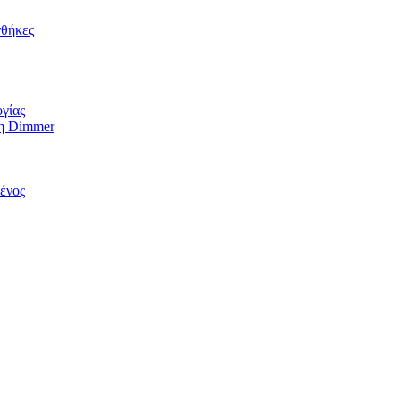
νθήκες
ογίας
τη Dimmer
ένος