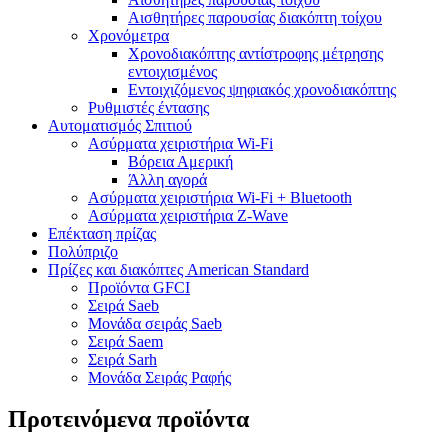
Αισθητήρες παρουσίας διακόπτη τοίχου
Χρονόμετρα
Χρονοδιακόπτης αντίστροφης μέτρησης
εντοιχισμένος
Εντοιχιζόμενος ψηφιακός χρονοδιακόπτης
Ρυθμιστές έντασης
Αυτοματισμός Σπιτιού
Ασύρματα χειριστήρια Wi-Fi
Βόρεια Αμερική
Άλλη αγορά
Ασύρματα χειριστήρια Wi-Fi + Bluetooth
Ασύρματα χειριστήρια Z-Wave
Επέκταση πρίζας
Πολύπριζο
Πρίζες και διακόπτες American Standard
Προϊόντα GFCI
Σειρά Saeb
Μονάδα σειράς Saeb
Σειρά Saem
Σειρά Sarh
Μονάδα Σειράς Ραφής
Προτεινόμενα προϊόντα