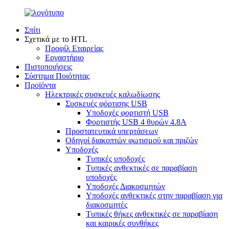
Σπίτι
Σχετικά με το HTL
Προφίλ Εταιρείας
Εργαστήριο
Πιστοποιήσεις
Σύστημα Ποιότητας
Προϊόντα
Ηλεκτρικές συσκευές καλωδίωσης
Συσκευές φόρτισης USB
Υποδοχές φορτιστή USB
Φορτιστής USB 4 θυρών 4.8A
Προστατευτικά υπερτάσεων
Οδηγοί διακοπτών φωτισμού και πριζών
Υποδοχές
Τυπικές υποδοχές
Τυπικές ανθεκτικές σε παραβίαση
υποδοχές
Υποδοχές Διακοσμητών
Υποδοχές ανθεκτικές στην παραβίαση για
διακοσμητές
Τυπικές θήκες ανθεκτικές σε παραβίαση
και καιρικές συνθήκες