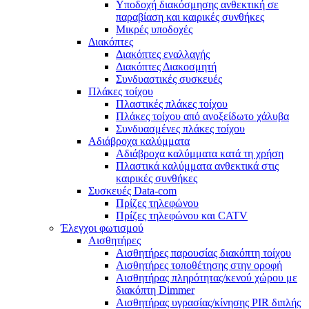
Υποδοχή διακόσμησης ανθεκτική σε
παραβίαση και καιρικές συνθήκες
Μικρές υποδοχές
Διακόπτες
Διακόπτες εναλλαγής
Διακόπτες Διακοσμητή
Συνδυαστικές συσκευές
Πλάκες τοίχου
Πλαστικές πλάκες τοίχου
Πλάκες τοίχου από ανοξείδωτο χάλυβα
Συνδυασμένες πλάκες τοίχου
Αδιάβροχα καλύμματα
Αδιάβροχα καλύμματα κατά τη χρήση
Πλαστικά καλύμματα ανθεκτικά στις
καιρικές συνθήκες
Συσκευές Data-com
Πρίζες τηλεφώνου
Πρίζες τηλεφώνου και CATV
Έλεγχοι φωτισμού
Αισθητήρες
Αισθητήρες παρουσίας διακόπτη τοίχου
Αισθητήρες τοποθέτησης στην οροφή
Αισθητήρας πληρότητας/κενού χώρου με
διακόπτη Dimmer
Αισθητήρας υγρασίας/κίνησης PIR διπλής