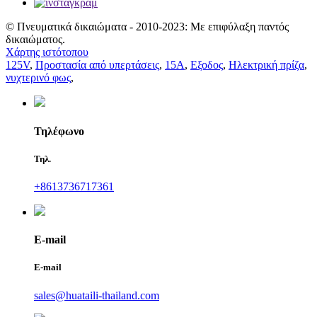
© Πνευματικά δικαιώματα - 2010-2023: Με επιφύλαξη παντός
δικαιώματος.
Χάρτης ιστότοπου
125V
,
Προστασία από υπερτάσεις
,
15Α
,
Εξοδος
,
Ηλεκτρική πρίζα
,
νυχτερινό φως
,
Τηλέφωνο
Τηλ.
+8613736717361
E-mail
E-mail
sales@huataili-thailand.com