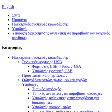
English
Σπίτι
Προϊόντα
Ηλεκτρικές συσκευές καλωδίωσης
Υποδοχές
Υποδοχή διακόσμησης ανθεκτική σε παραβίαση και καιρικές
συνθήκες
Κατηγορίες
Ηλεκτρικές συσκευές καλωδίωσης
Συσκευές φόρτισης USB
Φορτιστής USB 4 θυρών 4.8A
Υποδοχές φορτιστή USB
Προστατευτικά υπερτάσεων
Οδηγοί διακοπτών φωτισμού και πριζών
Υποδοχές
Τυπικές υποδοχές
Τυπικές ανθεκτικές σε παραβίαση υποδοχές
Υποδοχές ανθεκτικές στην παραβίαση για
διακοσμητές
Υποδοχές Διακοσμητών
Τυπικές θήκες ανθεκτικές σε παραβίαση και