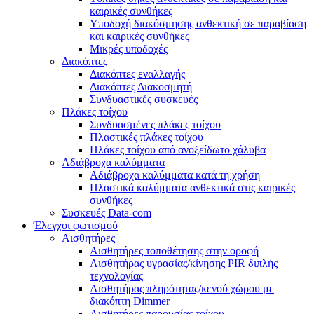
καιρικές συνθήκες
Υποδοχή διακόσμησης ανθεκτική σε παραβίαση
και καιρικές συνθήκες
Μικρές υποδοχές
Διακόπτες
Διακόπτες εναλλαγής
Διακόπτες Διακοσμητή
Συνδυαστικές συσκευές
Πλάκες τοίχου
Συνδυασμένες πλάκες τοίχου
Πλαστικές πλάκες τοίχου
Πλάκες τοίχου από ανοξείδωτο χάλυβα
Αδιάβροχα καλύμματα
Αδιάβροχα καλύμματα κατά τη χρήση
Πλαστικά καλύμματα ανθεκτικά στις καιρικές
συνθήκες
Συσκευές Data-com
Έλεγχοι φωτισμού
Αισθητήρες
Αισθητήρες τοποθέτησης στην οροφή
Αισθητήρας υγρασίας/κίνησης PIR διπλής
τεχνολογίας
Αισθητήρας πληρότητας/κενού χώρου με
διακόπτη Dimmer
Αισθητήρες παρουσίας τοίχου