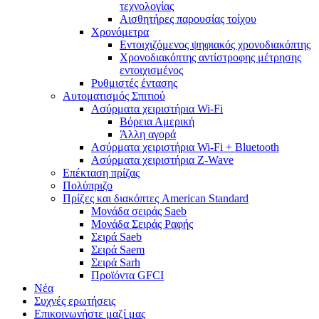
τεχνολογίας
Αισθητήρες παρουσίας τοίχου
Χρονόμετρα
Εντοιχιζόμενος ψηφιακός χρονοδιακόπτης
Χρονοδιακόπτης αντίστροφης μέτρησης
εντοιχισμένος
Ρυθμιστές έντασης
Αυτοματισμός Σπιτιού
Ασύρματα χειριστήρια Wi-Fi
Βόρεια Αμερική
Άλλη αγορά
Ασύρματα χειριστήρια Wi-Fi + Bluetooth
Ασύρματα χειριστήρια Z-Wave
Επέκταση πρίζας
Πολύπριζο
Πρίζες και διακόπτες American Standard
Μονάδα σειράς Saeb
Μονάδα Σειράς Ραφής
Σειρά Saeb
Σειρά Saem
Σειρά Sarh
Προϊόντα GFCI
Νέα
Συχνές ερωτήσεις
Επικοινωνήστε μαζί μας