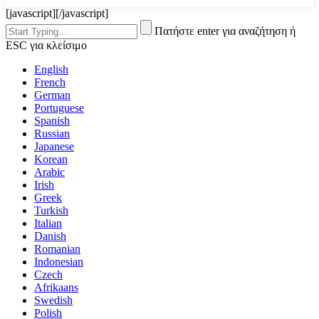
[javascript]
[/javascript]
Πατήστε enter για αναζήτηση ή
ESC για κλείσιμο
English
French
German
Portuguese
Spanish
Russian
Japanese
Korean
Arabic
Irish
Greek
Turkish
Italian
Danish
Romanian
Indonesian
Czech
Afrikaans
Swedish
Polish