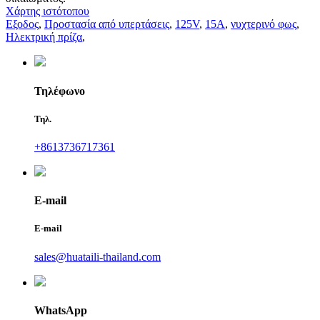
Χάρτης ιστότοπου
Εξοδος
,
Προστασία από υπερτάσεις
,
125V
,
15Α
,
νυχτερινό φως
,
Ηλεκτρική πρίζα
,
Τηλέφωνο
Τηλ.
+8613736717361
E-mail
E-mail
sales@huataili-thailand.com
WhatsApp