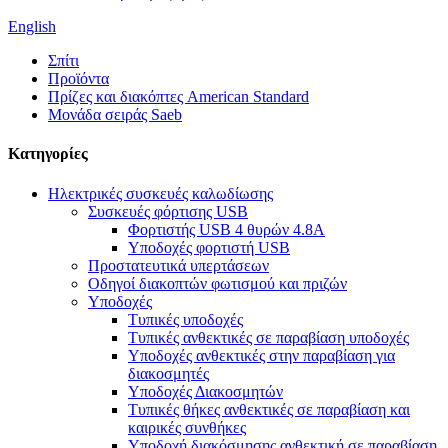
English
Σπίτι
Προϊόντα
Πρίζες και διακόπτες American Standard
Μονάδα σειράς Saeb
Κατηγορίες
Ηλεκτρικές συσκευές καλωδίωσης
Συσκευές φόρτισης USB
Φορτιστής USB 4 θυρών 4.8A
Υποδοχές φορτιστή USB
Προστατευτικά υπερτάσεων
Οδηγοί διακοπτών φωτισμού και πριζών
Υποδοχές
Τυπικές υποδοχές
Τυπικές ανθεκτικές σε παραβίαση υποδοχές
Υποδοχές ανθεκτικές στην παραβίαση για
διακοσμητές
Υποδοχές Διακοσμητών
Τυπικές θήκες ανθεκτικές σε παραβίαση και
καιρικές συνθήκες
Υποδοχή διακόσμησης ανθεκτική σε παραβίαση