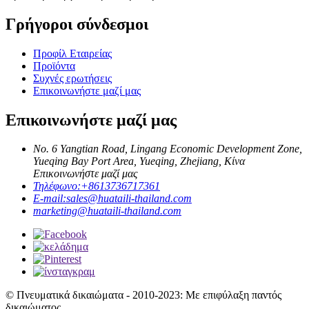
Γρήγοροι σύνδεσμοι
Προφίλ Εταιρείας
Προϊόντα
Συχνές ερωτήσεις
Επικοινωνήστε μαζί μας
Επικοινωνήστε μαζί μας
No. 6 Yangtian Road, Lingang Economic Development Zone,
Yueqing Bay Port Area, Yueqing, Zhejiang, Κίνα
Επικοινωνήστε μαζί μας
Τηλέφωνο:
+8613736717361
E-mail:
sales@huataili-thailand.com
marketing@huataili-thailand.com
© Πνευματικά δικαιώματα - 2010-2023: Με επιφύλαξη παντός
δικαιώματος.