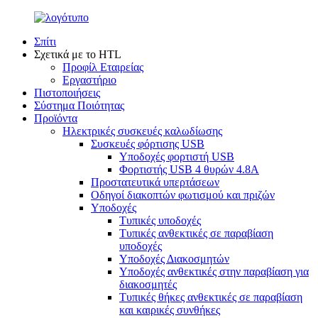
Σπίτι
Σχετικά με το HTL
Προφίλ Εταιρείας
Εργαστήριο
Πιστοποιήσεις
Σύστημα Ποιότητας
Προϊόντα
Ηλεκτρικές συσκευές καλωδίωσης
Συσκευές φόρτισης USB
Υποδοχές φορτιστή USB
Φορτιστής USB 4 θυρών 4.8A
Προστατευτικά υπερτάσεων
Οδηγοί διακοπτών φωτισμού και πριζών
Υποδοχές
Τυπικές υποδοχές
Τυπικές ανθεκτικές σε παραβίαση
υποδοχές
Υποδοχές Διακοσμητών
Υποδοχές ανθεκτικές στην παραβίαση για
διακοσμητές
Τυπικές θήκες ανθεκτικές σε παραβίαση
και καιρικές συνθήκες