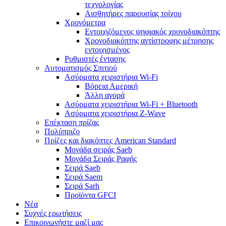
τεχνολογίας
Αισθητήρες παρουσίας τοίχου
Χρονόμετρα
Εντοιχιζόμενος ψηφιακός χρονοδιακόπτης
Χρονοδιακόπτης αντίστροφης μέτρησης
εντοιχισμένος
Ρυθμιστές έντασης
Αυτοματισμός Σπιτιού
Ασύρματα χειριστήρια Wi-Fi
Βόρεια Αμερική
Άλλη αγορά
Ασύρματα χειριστήρια Wi-Fi + Bluetooth
Ασύρματα χειριστήρια Z-Wave
Επέκταση πρίζας
Πολύπριζο
Πρίζες και διακόπτες American Standard
Μονάδα σειράς Saeb
Μονάδα Σειράς Ραφής
Σειρά Saeb
Σειρά Saem
Σειρά Sarh
Προϊόντα GFCI
Νέα
Συχνές ερωτήσεις
Επικοινωνήστε μαζί μας