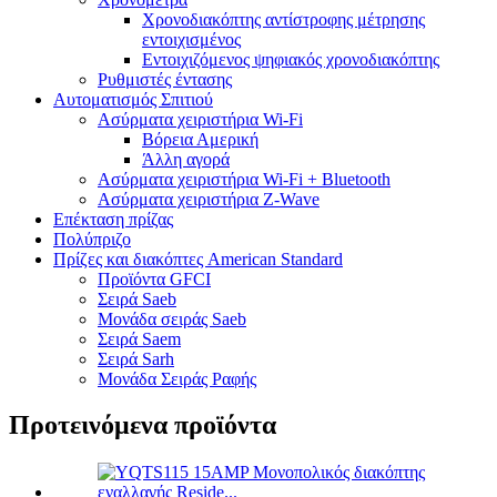
Χρονοδιακόπτης αντίστροφης μέτρησης
εντοιχισμένος
Εντοιχιζόμενος ψηφιακός χρονοδιακόπτης
Ρυθμιστές έντασης
Αυτοματισμός Σπιτιού
Ασύρματα χειριστήρια Wi-Fi
Βόρεια Αμερική
Άλλη αγορά
Ασύρματα χειριστήρια Wi-Fi + Bluetooth
Ασύρματα χειριστήρια Z-Wave
Επέκταση πρίζας
Πολύπριζο
Πρίζες και διακόπτες American Standard
Προϊόντα GFCI
Σειρά Saeb
Μονάδα σειράς Saeb
Σειρά Saem
Σειρά Sarh
Μονάδα Σειράς Ραφής
Προτεινόμενα προϊόντα