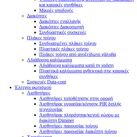
και καιρικές συνθήκες
Μικρές υποδοχές
Διακόπτες
Διακόπτες εναλλαγής
Διακόπτες Διακοσμητή
Συνδυαστικές συσκευές
Πλάκες τοίχου
Συνδυασμένες πλάκες τοίχου
Πλαστικές πλάκες τοίχου
Πλάκες τοίχου από ανοξείδωτο χάλυβα
Αδιάβροχα καλύμματα
Αδιάβροχα καλύμματα κατά τη χρήση
Πλαστικά καλύμματα ανθεκτικά στις καιρικές
συνθήκες
Συσκευές Data-com
Έλεγχοι φωτισμού
Αισθητήρες
Αισθητήρες τοποθέτησης στην οροφή
Αισθητήρας υγρασίας/κίνησης PIR διπλής
τεχνολογίας
Αισθητήρας πληρότητας/κενού χώρου με
διακόπτη Dimmer
Αισθητήρες παρουσίας τοίχου
Αισθητήρες παρουσίας διακόπτη τοίχου
Χρονόμετρα