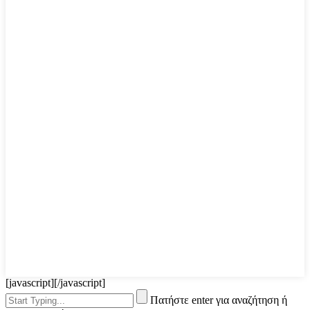
[javascript]
[/javascript]
Πατήστε enter για αναζήτηση ή