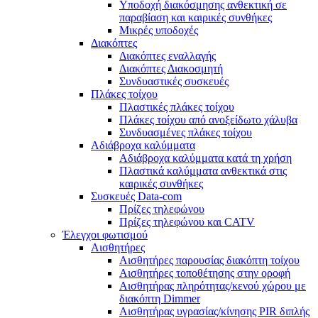
Υποδοχή διακόσμησης ανθεκτική σε
παραβίαση και καιρικές συνθήκες
Μικρές υποδοχές
Διακόπτες
Διακόπτες εναλλαγής
Διακόπτες Διακοσμητή
Συνδυαστικές συσκευές
Πλάκες τοίχου
Πλαστικές πλάκες τοίχου
Πλάκες τοίχου από ανοξείδωτο χάλυβα
Συνδυασμένες πλάκες τοίχου
Αδιάβροχα καλύμματα
Αδιάβροχα καλύμματα κατά τη χρήση
Πλαστικά καλύμματα ανθεκτικά στις
καιρικές συνθήκες
Συσκευές Data-com
Πρίζες τηλεφώνου
Πρίζες τηλεφώνου και CATV
Έλεγχοι φωτισμού
Αισθητήρες
Αισθητήρες παρουσίας διακόπτη τοίχου
Αισθητήρες τοποθέτησης στην οροφή
Αισθητήρας πληρότητας/κενού χώρου με
διακόπτη Dimmer
Αισθητήρας υγρασίας/κίνησης PIR διπλής