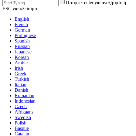
Πατήστε enter για αναζήτηση ή
ESC για κλείσιμο
English
French
German
Portuguese
Spanish
Russian
Japanese
Korean
Arabic
Irish
Greek
Turkish
Italian
Danish
Romanian
Indonesian
Czech
Afrikaans
Swedish
Polish
Basque
Catalan