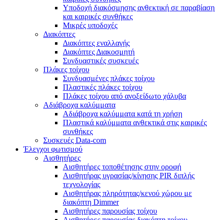
Υποδοχή διακόσμησης ανθεκτική σε παραβίαση
και καιρικές συνθήκες
Μικρές υποδοχές
Διακόπτες
Διακόπτες εναλλαγής
Διακόπτες Διακοσμητή
Συνδυαστικές συσκευές
Πλάκες τοίχου
Συνδυασμένες πλάκες τοίχου
Πλαστικές πλάκες τοίχου
Πλάκες τοίχου από ανοξείδωτο χάλυβα
Αδιάβροχα καλύμματα
Αδιάβροχα καλύμματα κατά τη χρήση
Πλαστικά καλύμματα ανθεκτικά στις καιρικές
συνθήκες
Συσκευές Data-com
Έλεγχοι φωτισμού
Αισθητήρες
Αισθητήρες τοποθέτησης στην οροφή
Αισθητήρας υγρασίας/κίνησης PIR διπλής
τεχνολογίας
Αισθητήρας πληρότητας/κενού χώρου με
διακόπτη Dimmer
Αισθητήρες παρουσίας τοίχου
Αισθητήρες παρουσίας διακόπτη τοίχου