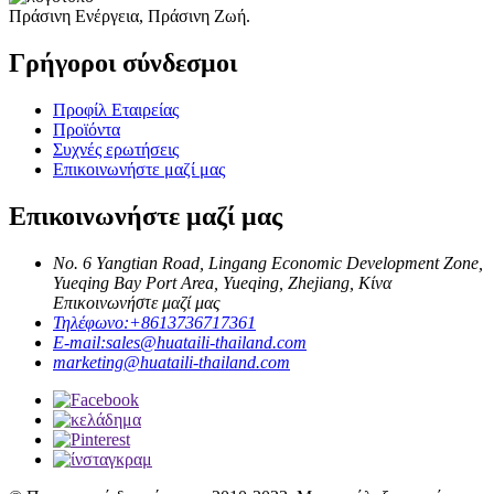
Πράσινη Ενέργεια, Πράσινη Ζωή.
Γρήγοροι σύνδεσμοι
Προφίλ Εταιρείας
Προϊόντα
Συχνές ερωτήσεις
Επικοινωνήστε μαζί μας
Επικοινωνήστε μαζί μας
No. 6 Yangtian Road, Lingang Economic Development Zone,
Yueqing Bay Port Area, Yueqing, Zhejiang, Κίνα
Επικοινωνήστε μαζί μας
Τηλέφωνο:
+8613736717361
E-mail:
sales@huataili-thailand.com
marketing@huataili-thailand.com