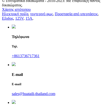
© Πνευματικά δικαιώματα - 2010-2023: Με επιφύλαξη παντός
δικαιώματος.
Χάρτης ιστότοπου
Ηλεκτρική πρίζα
,
νυχτερινό φως
,
Προστασία από υπερτάσεις
,
Εξοδος
,
125V
,
15Α
,
Τηλέφωνο
Τηλ.
+8613736717361
E-mail
E-mail
sales@huataili-thailand.com