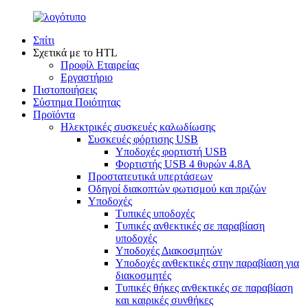
Σπίτι
Σχετικά με το HTL
Προφίλ Εταιρείας
Εργαστήριο
Πιστοποιήσεις
Σύστημα Ποιότητας
Προϊόντα
Ηλεκτρικές συσκευές καλωδίωσης
Συσκευές φόρτισης USB
Υποδοχές φορτιστή USB
Φορτιστής USB 4 θυρών 4.8A
Προστατευτικά υπερτάσεων
Οδηγοί διακοπτών φωτισμού και πριζών
Υποδοχές
Τυπικές υποδοχές
Τυπικές ανθεκτικές σε παραβίαση
υποδοχές
Υποδοχές Διακοσμητών
Υποδοχές ανθεκτικές στην παραβίαση για
διακοσμητές
Τυπικές θήκες ανθεκτικές σε παραβίαση
και καιρικές συνθήκες