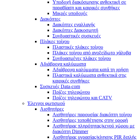
Υποδοχή διακόσμησης ανθεκτική σε
παραβίαση και καιρικές συνθήκες
Μικρές υποδοχές
Διακόπτες
Διακόπτες εναλλαγής
Διακόπτες Διακοσμητή
Συνδυαστικές συσκευές
Πλάκες τοίχου
Πλαστικές πλάκες τοίχου
Πλάκες τοίχου από ανοξείδωτο χάλυβα
Συνδυασμένες πλάκες τοίχου
Αδιάβροχα καλύμματα
Αδιάβροχα καλύμματα κατά τη χρήση
Πλαστικά καλύμματα ανθεκτικά στις
καιρικές συνθήκες
Συσκευές Data-com
Πρίζες τηλεφώνου
Πρίζες τηλεφώνου και CATV
Έλεγχοι φωτισμού
Αισθητήρες
Αισθητήρες παρουσίας διακόπτη τοίχου
Αισθητήρες τοποθέτησης στην οροφή
Αισθητήρας πληρότητας/κενού χώρου με
διακόπτη Dimmer
Αισθητήρας υγρασίας/κίνησης PIR διπλής