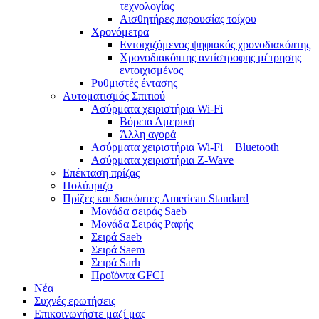
τεχνολογίας
Αισθητήρες παρουσίας τοίχου
Χρονόμετρα
Εντοιχιζόμενος ψηφιακός χρονοδιακόπτης
Χρονοδιακόπτης αντίστροφης μέτρησης
εντοιχισμένος
Ρυθμιστές έντασης
Αυτοματισμός Σπιτιού
Ασύρματα χειριστήρια Wi-Fi
Βόρεια Αμερική
Άλλη αγορά
Ασύρματα χειριστήρια Wi-Fi + Bluetooth
Ασύρματα χειριστήρια Z-Wave
Επέκταση πρίζας
Πολύπριζο
Πρίζες και διακόπτες American Standard
Μονάδα σειράς Saeb
Μονάδα Σειράς Ραφής
Σειρά Saeb
Σειρά Saem
Σειρά Sarh
Προϊόντα GFCI
Νέα
Συχνές ερωτήσεις
Επικοινωνήστε μαζί μας