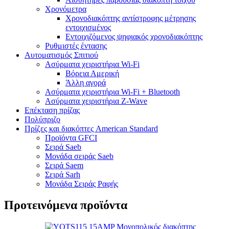
Χρονόμετρα
Χρονοδιακόπτης αντίστροφης μέτρησης
εντοιχισμένος
Εντοιχιζόμενος ψηφιακός χρονοδιακόπτης
Ρυθμιστές έντασης
Αυτοματισμός Σπιτιού
Ασύρματα χειριστήρια Wi-Fi
Βόρεια Αμερική
Άλλη αγορά
Ασύρματα χειριστήρια Wi-Fi + Bluetooth
Ασύρματα χειριστήρια Z-Wave
Επέκταση πρίζας
Πολύπριζο
Πρίζες και διακόπτες American Standard
Προϊόντα GFCI
Σειρά Saeb
Μονάδα σειράς Saeb
Σειρά Saem
Σειρά Sarh
Μονάδα Σειράς Ραφής
Προτεινόμενα προϊόντα