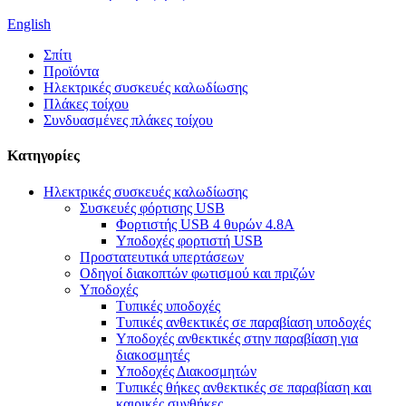
English
Σπίτι
Προϊόντα
Ηλεκτρικές συσκευές καλωδίωσης
Πλάκες τοίχου
Συνδυασμένες πλάκες τοίχου
Κατηγορίες
Ηλεκτρικές συσκευές καλωδίωσης
Συσκευές φόρτισης USB
Φορτιστής USB 4 θυρών 4.8A
Υποδοχές φορτιστή USB
Προστατευτικά υπερτάσεων
Οδηγοί διακοπτών φωτισμού και πριζών
Υποδοχές
Τυπικές υποδοχές
Τυπικές ανθεκτικές σε παραβίαση υποδοχές
Υποδοχές ανθεκτικές στην παραβίαση για
διακοσμητές
Υποδοχές Διακοσμητών
Τυπικές θήκες ανθεκτικές σε παραβίαση και
καιρικές συνθήκες