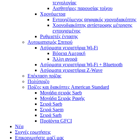
τεχνολογίας
Αισθητήρες παρουσίας τοίχου
Χρονόμετρα
Εντοιχιζόμενος ψηφιακός χρονοδιακόπτης
Χρονοδιακόπτης αντίστροφης μέτρησης
εντοιχισμένος
Ρυθμιστές έντασης
Αυτοματισμός Σπιτιού
Ασύρματα χειριστήρια Wi-Fi
Βόρεια Αμερική
Άλλη αγορά
Ασύρματα χειριστήρια Wi-Fi + Bluetooth
Ασύρματα χειριστήρια Z-Wave
Επέκταση πρίζας
Πολύπριζο
Πρίζες και διακόπτες American Standard
Μονάδα σειράς Saeb
Μονάδα Σειράς Ραφής
Σειρά Saeb
Σειρά Saem
Σειρά Sarh
Προϊόντα GFCI
Νέα
Συχνές ερωτήσεις
Επικοινωνήστε μαζί μας