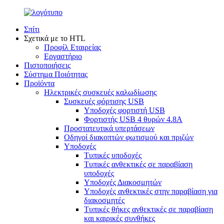
Σπίτι
Σχετικά με το HTL
Προφίλ Εταιρείας
Εργαστήριο
Πιστοποιήσεις
Σύστημα Ποιότητας
Προϊόντα
Ηλεκτρικές συσκευές καλωδίωσης
Συσκευές φόρτισης USB
Υποδοχές φορτιστή USB
Φορτιστής USB 4 θυρών 4.8A
Προστατευτικά υπερτάσεων
Οδηγοί διακοπτών φωτισμού και πριζών
Υποδοχές
Τυπικές υποδοχές
Τυπικές ανθεκτικές σε παραβίαση
υποδοχές
Υποδοχές Διακοσμητών
Υποδοχές ανθεκτικές στην παραβίαση για
διακοσμητές
Τυπικές θήκες ανθεκτικές σε παραβίαση
και καιρικές συνθήκες