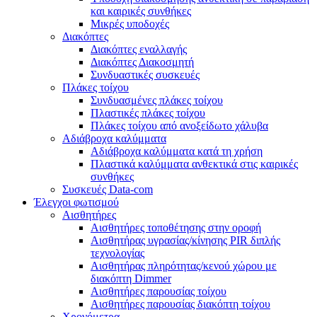
και καιρικές συνθήκες
Μικρές υποδοχές
Διακόπτες
Διακόπτες εναλλαγής
Διακόπτες Διακοσμητή
Συνδυαστικές συσκευές
Πλάκες τοίχου
Συνδυασμένες πλάκες τοίχου
Πλαστικές πλάκες τοίχου
Πλάκες τοίχου από ανοξείδωτο χάλυβα
Αδιάβροχα καλύμματα
Αδιάβροχα καλύμματα κατά τη χρήση
Πλαστικά καλύμματα ανθεκτικά στις καιρικές
συνθήκες
Συσκευές Data-com
Έλεγχοι φωτισμού
Αισθητήρες
Αισθητήρες τοποθέτησης στην οροφή
Αισθητήρας υγρασίας/κίνησης PIR διπλής
τεχνολογίας
Αισθητήρας πληρότητας/κενού χώρου με
διακόπτη Dimmer
Αισθητήρες παρουσίας τοίχου
Αισθητήρες παρουσίας διακόπτη τοίχου
Χρονόμετρα