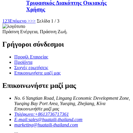
Τριφασικός Διακόπτης Οικιακής
Χρήσης
1
2
3
Επόμενο >
>>
Σελίδα 1 / 3
Πράσινη Ενέργεια, Πράσινη Ζωή.
Γρήγοροι σύνδεσμοι
Προφίλ Εταιρείας
Προϊόντα
Συχνές ερωτήσεις
Επικοινωνήστε μαζί μας
Επικοινωνήστε μαζί μας
No. 6 Yangtian Road, Lingang Economic Development Zone,
Yueqing Bay Port Area, Yueqing, Zhejiang, Κίνα
Επικοινωνήστε μαζί μας
Τηλέφωνο:
+8613736717361
E-mail:
sales@huataili-thailand.com
marketing@huataili-thailand.com