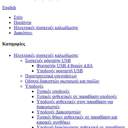
English
Σπίτι
Προϊόντα
Ηλεκτρικές συσκευές καλωδίωσης
Διακόπτες
Κατηγορίες
Ηλεκτρικές συσκευές καλωδίωσης
Συσκευές φόρτισης USB
Φορτιστής USB 4 θυρών 4.8A
Υποδοχές φορτιστή USB
Προστατευτικά υπερτάσεων
Οδηγοί διακοπτών φωτισμού και πριζών
Υποδοχές
Τυπικές υποδοχές
Τυπικές ανθεκτικές σε παραβίαση υποδοχές
Υποδοχές ανθεκτικές στην παραβίαση για
διακοσμητές
Υποδοχές Διακοσμητών
Τυπικές θήκες ανθεκτικές σε παραβίαση και
καιρικές συνθήκες
Υποδοχή διακόσμησης ανθεκτική σε παραβίαση