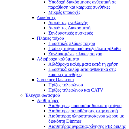
Υποδοχή διακόσμησης ανθεκτική σε
παραβίαση και καιρικές συνθήκες
Μικρές υποδοχές
Διακόπτες
Διακόπτες εναλλαγής
Διακόπτες Διακοσμητή
Συνδυαστικές συσκευές
Πλάκες τοίχου
Πλαστικές πλάκες τοίχου
Πλάκες τοίχου από ανοξείδωτο χάλυβα
Συνδυασμένες πλάκες τοίχου
Αδιάβροχα καλύμματα
Αδιάβροχα καλύμματα κατά τη χρήση
Πλαστικά καλύμματα ανθεκτικά στις
καιρικές συνθήκες
Συσκευές Data-com
Πρίζες τηλεφώνου
Πρίζες τηλεφώνου και CATV
Έλεγχοι φωτισμού
Αισθητήρες
Αισθητήρες παρουσίας διακόπτη τοίχου
Αισθητήρες τοποθέτησης στην οροφή
Αισθητήρας πληρότητας/κενού χώρου με
διακόπτη Dimmer
Αισθητήρας υγρασίας/κίνησης PIR διπλής