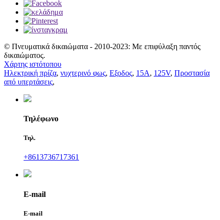
© Πνευματικά δικαιώματα - 2010-2023: Με επιφύλαξη παντός
δικαιώματος.
Χάρτης ιστότοπου
Ηλεκτρική πρίζα
,
νυχτερινό φως
,
Εξοδος
,
15Α
,
125V
,
Προστασία
από υπερτάσεις
,
Τηλέφωνο
Τηλ.
+8613736717361
E-mail
E-mail