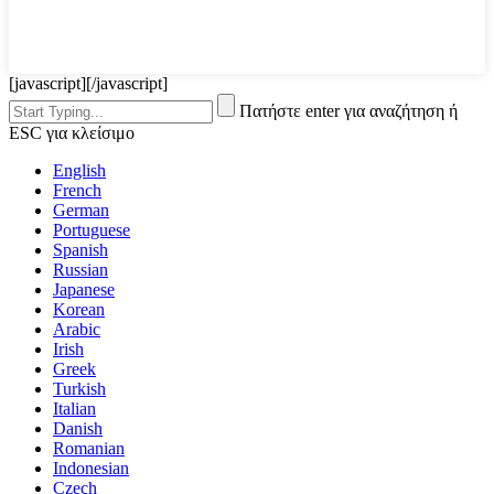
[javascript]
[/javascript]
Πατήστε enter για αναζήτηση ή
ESC για κλείσιμο
English
French
German
Portuguese
Spanish
Russian
Japanese
Korean
Arabic
Irish
Greek
Turkish
Italian
Danish
Romanian
Indonesian
Czech