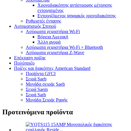
Χρονοδιακόπτης αντίστροφης μέτρησης
εντοιχισμένος
Εντοιχιζόμενος ψηφιακός χρονοδιακόπτης
Ρυθμιστές έντασης
Αυτοματισμός Σπιτιού
Ασύρματα χειριστήρια Wi-Fi
Βόρεια Αμερική
Άλλη αγορά
Ασύρματα χειριστήρια Wi-Fi + Bluetooth
Ασύρματα χειριστήρια Z-Wave
Επέκταση πρίζας
Πολύπριζο
Πρίζες και διακόπτες American Standard
Προϊόντα GFCI
Σειρά Saeb
Μονάδα σειράς Saeb
Σειρά Saem
Σειρά Sarh
Μονάδα Σειράς Ραφής
Προτεινόμενα προϊόντα