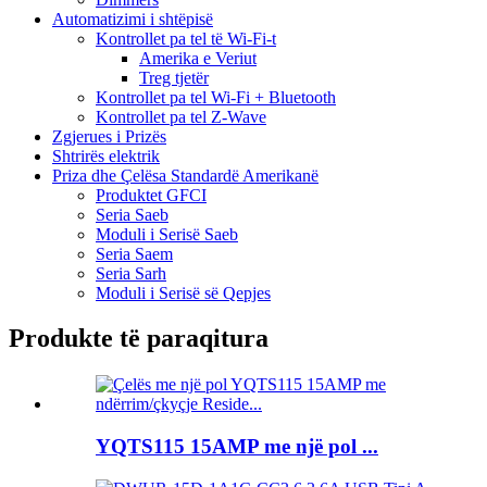
Automatizimi i shtëpisë
Kontrollet pa tel të Wi-Fi-t
Amerika e Veriut
Treg tjetër
Kontrollet pa tel Wi-Fi + Bluetooth
Kontrollet pa tel Z-Wave
Zgjerues i Prizës
Shtrirës elektrik
Priza dhe Çelësa Standardë Amerikanë
Produktet GFCI
Seria Saeb
Moduli i Serisë Saeb
Seria Saem
Seria Sarh
Moduli i Serisë së Qepjes
Produkte të paraqitura
YQTS115 15AMP me një pol ...