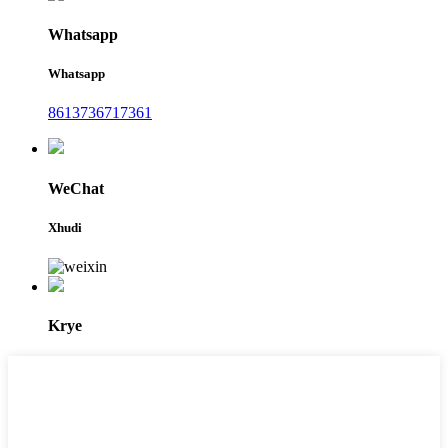
Whatsapp
Whatsapp
8613736717361
WeChat
Xhudi
Krye