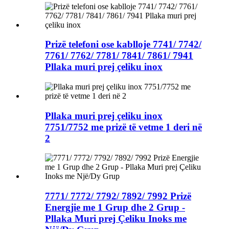
Prizë telefoni ose kablloje 7741/ 7742/
7761/ 7762/ 7781/ 7841/ 7861/ 7941
Pllaka muri prej çeliku inox
Pllaka muri prej çeliku inox
7751/7752 me prizë të vetme 1 deri në
2
7771/ 7772/ 7792/ 7892/ 7992 Prizë
Energjie me 1 Grup dhe 2 Grup -
Pllaka Muri prej Çeliku Inoks me