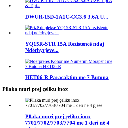
DWUR-15D-1A1C-CC3.6 3.6A U...
YQ15R-STR 15A Rezistencë ndaj
Ndërhyrjeve...
HET06-R Paracaktim me 7 Butona
Pllaka muri prej çeliku inox
Pllaka muri prej çeliku inox
7701/7702/7703/7704 me 1 deri në 4