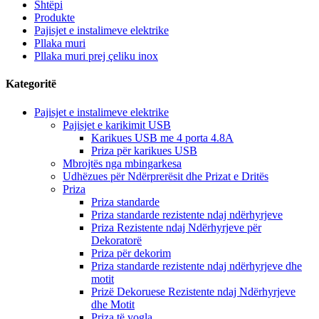
Shtëpi
Produkte
Pajisjet e instalimeve elektrike
Pllaka muri
Pllaka muri prej çeliku inox
Kategoritë
Pajisjet e instalimeve elektrike
Pajisjet e karikimit USB
Karikues USB me 4 porta 4.8A
Priza për karikues USB
Mbrojtës nga mbingarkesa
Udhëzues për Ndërprerësit dhe Prizat e Dritës
Priza
Priza standarde
Priza standarde rezistente ndaj ndërhyrjeve
Priza Rezistente ndaj Ndërhyrjeve për
Dekoratorë
Priza për dekorim
Priza standarde rezistente ndaj ndërhyrjeve dhe
motit
Prizë Dekoruese Rezistente ndaj Ndërhyrjeve
dhe Motit
Priza të vogla