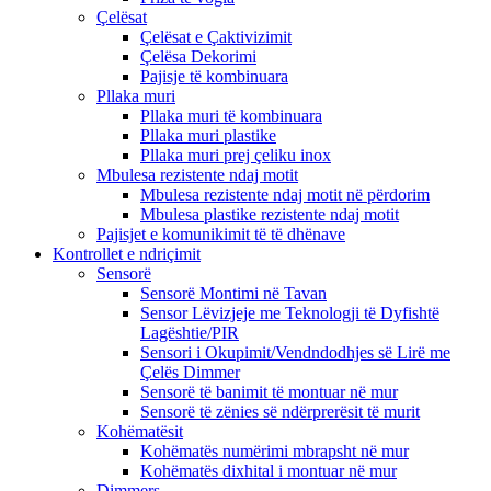
Çelësat
Çelësat e Çaktivizimit
Çelësa Dekorimi
Pajisje të kombinuara
Pllaka muri
Pllaka muri të kombinuara
Pllaka muri plastike
Pllaka muri prej çeliku inox
Mbulesa rezistente ndaj motit
Mbulesa rezistente ndaj motit në përdorim
Mbulesa plastike rezistente ndaj motit
Pajisjet e komunikimit të të dhënave
Kontrollet e ndriçimit
Sensorë
Sensorë Montimi në Tavan
Sensor Lëvizjeje me Teknologji të Dyfishtë
Lagështie/PIR
Sensori i Okupimit/Vendndodhjes së Lirë me
Çelës Dimmer
Sensorë të banimit të montuar në mur
Sensorë të zënies së ndërprerësit të murit
Kohëmatësit
Kohëmatës numërimi mbrapsht në mur
Kohëmatës dixhital i montuar në mur
Dimmers