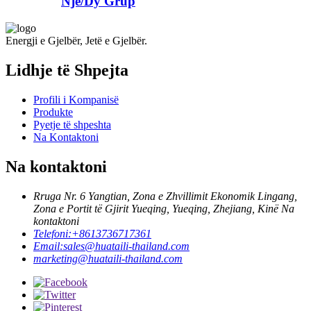
Një/Dy Grup
Energji e Gjelbër, Jetë e Gjelbër.
Lidhje të Shpejta
Profili i Kompanisë
Produkte
Pyetje të shpeshta
Na Kontaktoni
Na kontaktoni
Rruga Nr. 6 Yangtian, Zona e Zhvillimit Ekonomik Lingang,
Zona e Portit të Gjirit Yueqing, Yueqing, Zhejiang, Kinë Na
kontaktoni
Telefoni:
+8613736717361
Email:
sales@huataili-thailand.com
marketing@huataili-thailand.com