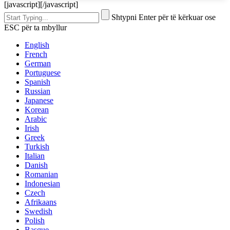
[javascript]
[/javascript]
Shtypni Enter për të kërkuar ose
ESC për ta mbyllur
English
French
German
Portuguese
Spanish
Russian
Japanese
Korean
Arabic
Irish
Greek
Turkish
Italian
Danish
Romanian
Indonesian
Czech
Afrikaans
Swedish
Polish
Basque