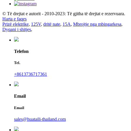
© Të drejtat e autorit - 2010-2023: Të gjitha të drejtat e rezervuara.
Harta e faqes
Prizë elektrike
,
125V
,
dritë nate
,
15A
,
Mbrojtje nga mbingarkesa
,
Dyqani i shitjes
,
Telefon
Tel.
+8613736717361
Email
Email
sales@huataili-thailand.com