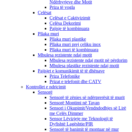
Ndërhyrjeve dhe Motit
Priza të vogla
Çelësat
Çelësat e Çaktivizimit
Çelësa Dekorimi
Pajisje të kombinuara
Pllaka muri
Pllaka muri plastike
Pllaka muri prej çeliku inox
Pllaka muri të kombinuara
Mbulesa rezistente ndaj motit
Mbulesa rezistente ndaj motit në përdorim
Mbulesa plastike rezistente ndaj motit
Pajisjet e komunikimit të të dhënave
Priza Telefonike
Prizat e telefonit dhe CATV
Kontrollet e ndriçimit
Sensorë
Sensorë të zënies së ndërprerësit të murit
Sensorë Montimi në Tavan
Sensori i Okupimit/Vendndodhjes së Lirë
me Çelës Dimmer
Sensor Lëvizjeje me Teknologji të
Dyfishtë Lagështie/PIR
Sensorë të banimit të montuar në mur