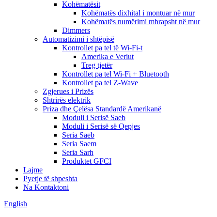
Kohëmatësit
Kohëmatës dixhital i montuar në mur
Kohëmatës numërimi mbrapsht në mur
Dimmers
Automatizimi i shtëpisë
Kontrollet pa tel të Wi-Fi-t
Amerika e Veriut
Treg tjetër
Kontrollet pa tel Wi-Fi + Bluetooth
Kontrollet pa tel Z-Wave
Zgjerues i Prizës
Shtrirës elektrik
Priza dhe Çelësa Standardë Amerikanë
Moduli i Serisë Saeb
Moduli i Serisë së Qepjes
Seria Saeb
Seria Saem
Seria Sarh
Produktet GFCI
Lajme
Pyetje të shpeshta
Na Kontaktoni
English