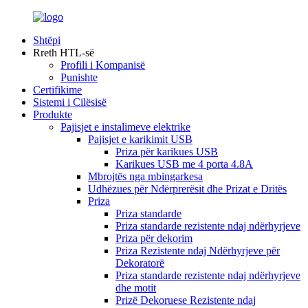
Shtëpi
Rreth HTL-së
Profili i Kompanisë
Punishte
Certifikime
Sistemi i Cilësisë
Produkte
Pajisjet e instalimeve elektrike
Pajisjet e karikimit USB
Priza për karikues USB
Karikues USB me 4 porta 4.8A
Mbrojtës nga mbingarkesa
Udhëzues për Ndërprerësit dhe Prizat e Dritës
Priza
Priza standarde
Priza standarde rezistente ndaj ndërhyrjeve
Priza për dekorim
Priza Rezistente ndaj Ndërhyrjeve për
Dekoratorë
Priza standarde rezistente ndaj ndërhyrjeve
dhe motit
Prizë Dekoruese Rezistente ndaj