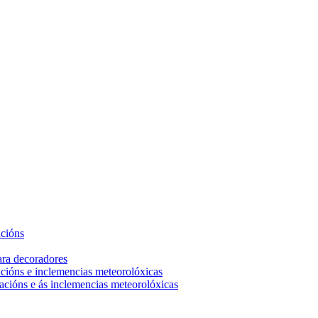
acións
ara decoradores
acións e inclemencias meteorolóxicas
acións e ás inclemencias meteorolóxicas