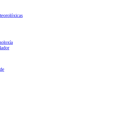
eteorolóxicas
noloxía
lador
ede