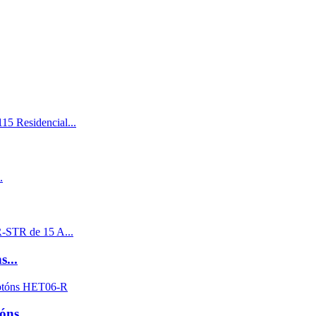
...
ns...