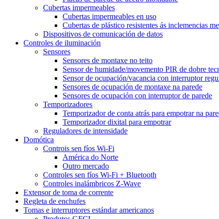
Cubertas impermeables
Cubertas impermeables en uso
Cubertas de plástico resistentes ás inclemencias m
Dispositivos de comunicación de datos
Controles de iluminación
Sensores
Sensores de montaxe no teito
Sensor de humidade/movemento PIR de dobre tec
Sensor de ocupación/vacancia con interruptor regu
Sensores de ocupación de montaxe na parede
Sensores de ocupación con interruptor de parede
Temporizadores
Temporizador de conta atrás para empotrar na par
Temporizador dixital para empotrar
Reguladores de intensidade
Domótica
Controis sen fíos Wi-Fi
América do Norte
Outro mercado
Controles sen fíos Wi-Fi + Bluetooth
Controles inalámbricos Z-Wave
Extensor de toma de corrente
Regleta de enchufes
Tomas e interruptores estándar americanos
Produtos GFCI