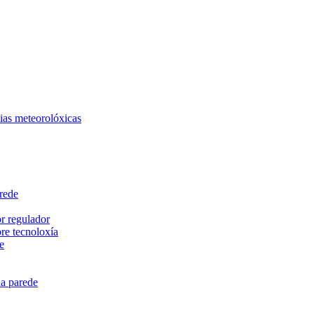
cias meteorolóxicas
rede
r regulador
e tecnoloxía
e
na parede