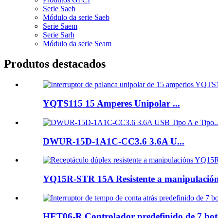
Serie Saeb
Módulo da serie Saeb
Serie Saem
Serie Sarh
Módulo da serie Seam
Produtos destacados
YQTS115 15 Amperes Unipolar ...
DWUR-15D-1A1C-CC3.6 3.6A U...
YQ15R-STR 15A Resistente a manipulacións
HET06-R Controlador predefinido de 7 botó