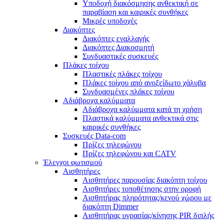
Υποδοχή διακόσμησης ανθεκτική σε
παραβίαση και καιρικές συνθήκες
Μικρές υποδοχές
Διακόπτες
Διακόπτες εναλλαγής
Διακόπτες Διακοσμητή
Συνδυαστικές συσκευές
Πλάκες τοίχου
Πλαστικές πλάκες τοίχου
Πλάκες τοίχου από ανοξείδωτο χάλυβα
Συνδυασμένες πλάκες τοίχου
Αδιάβροχα καλύμματα
Αδιάβροχα καλύμματα κατά τη χρήση
Πλαστικά καλύμματα ανθεκτικά στις
καιρικές συνθήκες
Συσκευές Data-com
Πρίζες τηλεφώνου
Πρίζες τηλεφώνου και CATV
Έλεγχοι φωτισμού
Αισθητήρες
Αισθητήρες παρουσίας διακόπτη τοίχου
Αισθητήρες τοποθέτησης στην οροφή
Αισθητήρας πληρότητας/κενού χώρου με
διακόπτη Dimmer
Αισθητήρας υγρασίας/κίνησης PIR διπλής