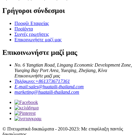
Γρήγοροι σύνδεσμοι
Προφίλ Εταιρείας
Προϊόντα
Συχνές ερωτήσεις
Επικοινωνήστε μαζί μας
Επικοινωνήστε μαζί μας
No. 6 Yangtian Road, Lingang Economic Development Zone,
Yueqing Bay Port Area, Yueqing, Zhejiang, Κίνα
Επικοινωνήστε μαζί μας
Τηλέφωνο:
+8613736717361
E-mail:
sales@huataili-thailand.com
marketing@huataili-thailand.com
© Πνευματικά δικαιώματα - 2010-2023: Με επιφύλαξη παντός
δικαιώματος.