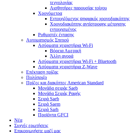
τεχνολογίας
Αισθητήρες παρουσίας τοίχου
Χρονόμετρα
Εντοιχιζόμενος ψηφιακός χρονοδιακόπτης
Χρονοδιακόπτης αντίστροφης μέτρησης
εντοιχισμένος
Ρυθμιστές έντασης
Αυτοματισμός Σπιτιού
Ασύρματα χειριστήρια Wi-Fi
Βόρεια Αμερική
Άλλη αγορά
Ασύρματα χειριστήρια Wi-Fi + Bluetooth
Ασύρματα χειριστήρια Z-Wave
Επέκταση πρίζας
Πολύπριζο
Πρίζες και διακόπτες American Standard
Μονάδα σειράς Saeb
Μονάδα Σειράς Ραφής
Σειρά Saeb
Σειρά Saem
Σειρά Sarh
Προϊόντα GFCI
Νέα
Συχνές ερωτήσεις
Επικοινωνήστε μαζί μας