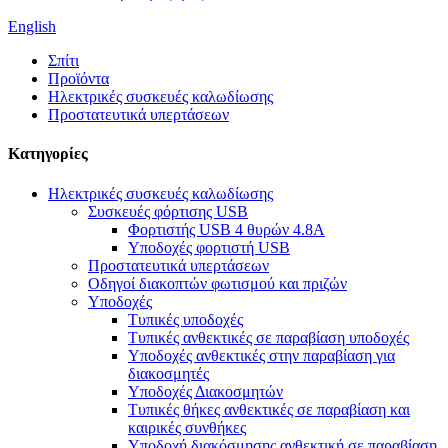
English
Σπίτι
Προϊόντα
Ηλεκτρικές συσκευές καλωδίωσης
Προστατευτικά υπερτάσεων
Κατηγορίες
Ηλεκτρικές συσκευές καλωδίωσης
Συσκευές φόρτισης USB
Φορτιστής USB 4 θυρών 4.8A
Υποδοχές φορτιστή USB
Προστατευτικά υπερτάσεων
Οδηγοί διακοπτών φωτισμού και πριζών
Υποδοχές
Τυπικές υποδοχές
Τυπικές ανθεκτικές σε παραβίαση υποδοχές
Υποδοχές ανθεκτικές στην παραβίαση για
διακοσμητές
Υποδοχές Διακοσμητών
Τυπικές θήκες ανθεκτικές σε παραβίαση και
καιρικές συνθήκες
Υποδοχή διακόσμησης ανθεκτική σε παραβίαση