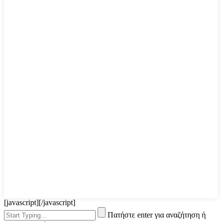
[javascript]
[/javascript]
Πατήστε enter για αναζήτηση ή