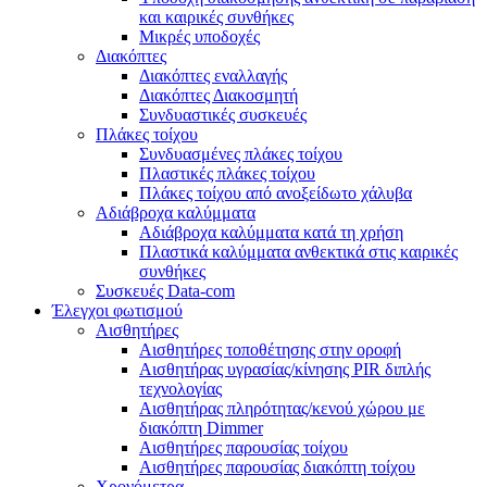
και καιρικές συνθήκες
Μικρές υποδοχές
Διακόπτες
Διακόπτες εναλλαγής
Διακόπτες Διακοσμητή
Συνδυαστικές συσκευές
Πλάκες τοίχου
Συνδυασμένες πλάκες τοίχου
Πλαστικές πλάκες τοίχου
Πλάκες τοίχου από ανοξείδωτο χάλυβα
Αδιάβροχα καλύμματα
Αδιάβροχα καλύμματα κατά τη χρήση
Πλαστικά καλύμματα ανθεκτικά στις καιρικές
συνθήκες
Συσκευές Data-com
Έλεγχοι φωτισμού
Αισθητήρες
Αισθητήρες τοποθέτησης στην οροφή
Αισθητήρας υγρασίας/κίνησης PIR διπλής
τεχνολογίας
Αισθητήρας πληρότητας/κενού χώρου με
διακόπτη Dimmer
Αισθητήρες παρουσίας τοίχου
Αισθητήρες παρουσίας διακόπτη τοίχου
Χρονόμετρα