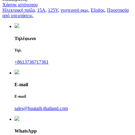
Χάρτης ιστότοπου
Ηλεκτρική πρίζα
,
15Α
,
125V
,
νυχτερινό φως
,
Εξοδος
,
Προστασία
από υπερτάσεις
,
Τηλέφωνο
Τηλ.
+8613736717361
E-mail
E-mail
sales@huataili-thailand.com
WhatsApp