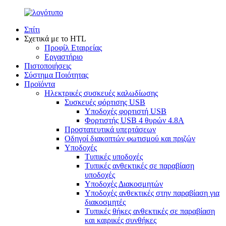
Σπίτι
Σχετικά με το HTL
Προφίλ Εταιρείας
Εργαστήριο
Πιστοποιήσεις
Σύστημα Ποιότητας
Προϊόντα
Ηλεκτρικές συσκευές καλωδίωσης
Συσκευές φόρτισης USB
Υποδοχές φορτιστή USB
Φορτιστής USB 4 θυρών 4.8A
Προστατευτικά υπερτάσεων
Οδηγοί διακοπτών φωτισμού και πριζών
Υποδοχές
Τυπικές υποδοχές
Τυπικές ανθεκτικές σε παραβίαση
υποδοχές
Υποδοχές Διακοσμητών
Υποδοχές ανθεκτικές στην παραβίαση για
διακοσμητές
Τυπικές θήκες ανθεκτικές σε παραβίαση
και καιρικές συνθήκες