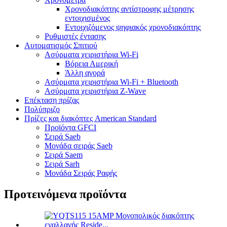
Χρονοδιακόπτης αντίστροφης μέτρησης
εντοιχισμένος
Εντοιχιζόμενος ψηφιακός χρονοδιακόπτης
Ρυθμιστές έντασης
Αυτοματισμός Σπιτιού
Ασύρματα χειριστήρια Wi-Fi
Βόρεια Αμερική
Άλλη αγορά
Ασύρματα χειριστήρια Wi-Fi + Bluetooth
Ασύρματα χειριστήρια Z-Wave
Επέκταση πρίζας
Πολύπριζο
Πρίζες και διακόπτες American Standard
Προϊόντα GFCI
Σειρά Saeb
Μονάδα σειράς Saeb
Σειρά Saem
Σειρά Sarh
Μονάδα Σειράς Ραφής
Προτεινόμενα προϊόντα