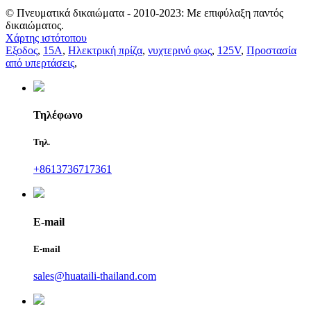
© Πνευματικά δικαιώματα - 2010-2023: Με επιφύλαξη παντός
δικαιώματος.
Χάρτης ιστότοπου
Εξοδος
,
15Α
,
Ηλεκτρική πρίζα
,
νυχτερινό φως
,
125V
,
Προστασία
από υπερτάσεις
,
Τηλέφωνο
Τηλ.
+8613736717361
E-mail
E-mail
sales@huataili-thailand.com