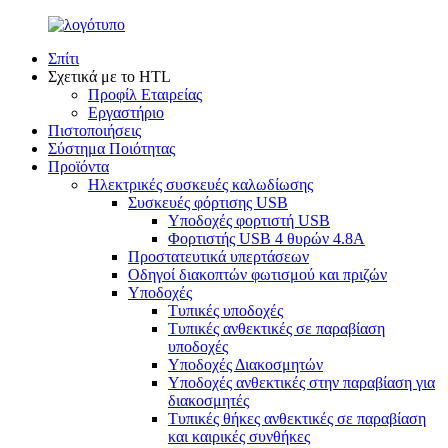
Σπίτι
Σχετικά με το HTL
Προφίλ Εταιρείας
Εργαστήριο
Πιστοποιήσεις
Σύστημα Ποιότητας
Προϊόντα
Ηλεκτρικές συσκευές καλωδίωσης
Συσκευές φόρτισης USB
Υποδοχές φορτιστή USB
Φορτιστής USB 4 θυρών 4.8A
Προστατευτικά υπερτάσεων
Οδηγοί διακοπτών φωτισμού και πριζών
Υποδοχές
Τυπικές υποδοχές
Τυπικές ανθεκτικές σε παραβίαση
υποδοχές
Υποδοχές Διακοσμητών
Υποδοχές ανθεκτικές στην παραβίαση για
διακοσμητές
Τυπικές θήκες ανθεκτικές σε παραβίαση
και καιρικές συνθήκες