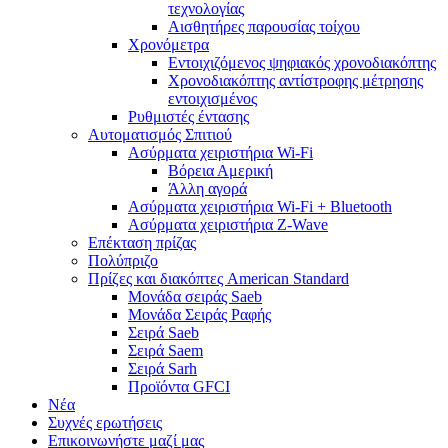
τεχνολογίας
Αισθητήρες παρουσίας τοίχου
Χρονόμετρα
Εντοιχιζόμενος ψηφιακός χρονοδιακόπτης
Χρονοδιακόπτης αντίστροφης μέτρησης
εντοιχισμένος
Ρυθμιστές έντασης
Αυτοματισμός Σπιτιού
Ασύρματα χειριστήρια Wi-Fi
Βόρεια Αμερική
Άλλη αγορά
Ασύρματα χειριστήρια Wi-Fi + Bluetooth
Ασύρματα χειριστήρια Z-Wave
Επέκταση πρίζας
Πολύπριζο
Πρίζες και διακόπτες American Standard
Μονάδα σειράς Saeb
Μονάδα Σειράς Ραφής
Σειρά Saeb
Σειρά Saem
Σειρά Sarh
Προϊόντα GFCI
Νέα
Συχνές ερωτήσεις
Επικοινωνήστε μαζί μας