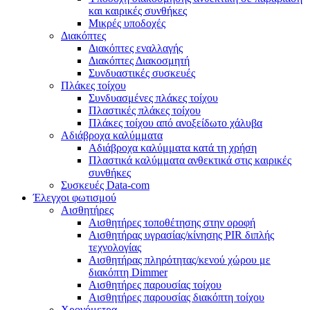
και καιρικές συνθήκες
Μικρές υποδοχές
Διακόπτες
Διακόπτες εναλλαγής
Διακόπτες Διακοσμητή
Συνδυαστικές συσκευές
Πλάκες τοίχου
Συνδυασμένες πλάκες τοίχου
Πλαστικές πλάκες τοίχου
Πλάκες τοίχου από ανοξείδωτο χάλυβα
Αδιάβροχα καλύμματα
Αδιάβροχα καλύμματα κατά τη χρήση
Πλαστικά καλύμματα ανθεκτικά στις καιρικές
συνθήκες
Συσκευές Data-com
Έλεγχοι φωτισμού
Αισθητήρες
Αισθητήρες τοποθέτησης στην οροφή
Αισθητήρας υγρασίας/κίνησης PIR διπλής
τεχνολογίας
Αισθητήρας πληρότητας/κενού χώρου με
διακόπτη Dimmer
Αισθητήρες παρουσίας τοίχου
Αισθητήρες παρουσίας διακόπτη τοίχου
Χρονόμετρα