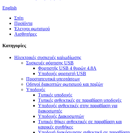
English
Σπίτι
Προϊόντα
Έλεγχοι φωτισμού
Αισθητήρες
Κατηγορίες
Ηλεκτρικές συσκευές καλωδίωσης
Συσκευές φόρτισης USB
Φορτιστής USB 4 θυρών 4.8A
Υποδοχές φορτιστή USB
Προστατευτικά υπερτάσεων
Οδηγοί διακοπτών φωτισμού και πριζών
Υποδοχές
Τυπικές υποδοχές
Τυπικές ανθεκτικές σε παραβίαση υποδοχές
Υποδοχές ανθεκτικές στην παραβίαση για
διακοσμητές
Υποδοχές Διακοσμητών
Τυπικές θήκες ανθεκτικές σε παραβίαση και
καιρικές συνθήκες
Υποδοχή διακόσμησης ανθεκτική σε παραβίαση