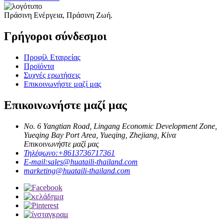
Πράσινη Ενέργεια, Πράσινη Ζωή.
Γρήγοροι σύνδεσμοι
Προφίλ Εταιρείας
Προϊόντα
Συχνές ερωτήσεις
Επικοινωνήστε μαζί μας
Επικοινωνήστε μαζί μας
No. 6 Yangtian Road, Lingang Economic Development Zone,
Yueqing Bay Port Area, Yueqing, Zhejiang, Κίνα
Επικοινωνήστε μαζί μας
Τηλέφωνο:
+8613736717361
E-mail:
sales@huataili-thailand.com
marketing@huataili-thailand.com