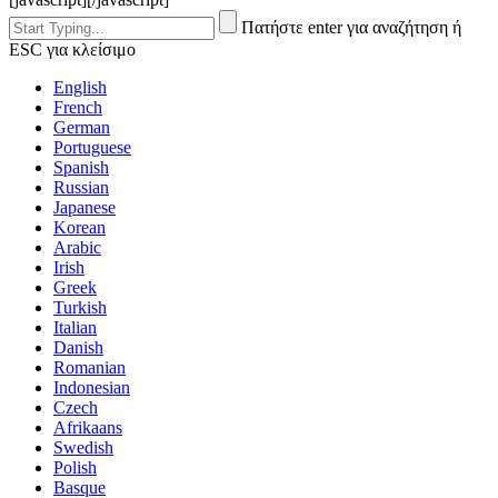
Πατήστε enter για αναζήτηση ή
ESC για κλείσιμο
English
French
German
Portuguese
Spanish
Russian
Japanese
Korean
Arabic
Irish
Greek
Turkish
Italian
Danish
Romanian
Indonesian
Czech
Afrikaans
Swedish
Polish
Basque