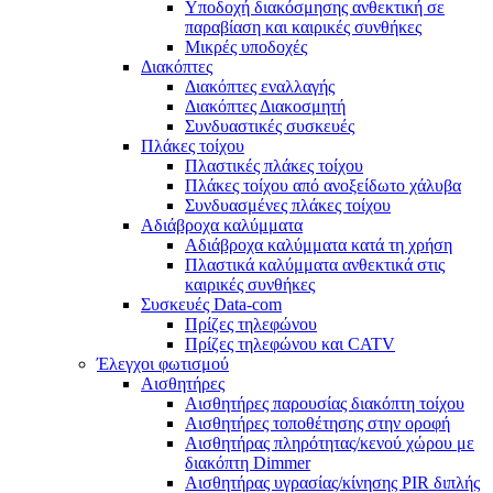
Υποδοχή διακόσμησης ανθεκτική σε
παραβίαση και καιρικές συνθήκες
Μικρές υποδοχές
Διακόπτες
Διακόπτες εναλλαγής
Διακόπτες Διακοσμητή
Συνδυαστικές συσκευές
Πλάκες τοίχου
Πλαστικές πλάκες τοίχου
Πλάκες τοίχου από ανοξείδωτο χάλυβα
Συνδυασμένες πλάκες τοίχου
Αδιάβροχα καλύμματα
Αδιάβροχα καλύμματα κατά τη χρήση
Πλαστικά καλύμματα ανθεκτικά στις
καιρικές συνθήκες
Συσκευές Data-com
Πρίζες τηλεφώνου
Πρίζες τηλεφώνου και CATV
Έλεγχοι φωτισμού
Αισθητήρες
Αισθητήρες παρουσίας διακόπτη τοίχου
Αισθητήρες τοποθέτησης στην οροφή
Αισθητήρας πληρότητας/κενού χώρου με
διακόπτη Dimmer
Αισθητήρας υγρασίας/κίνησης PIR διπλής