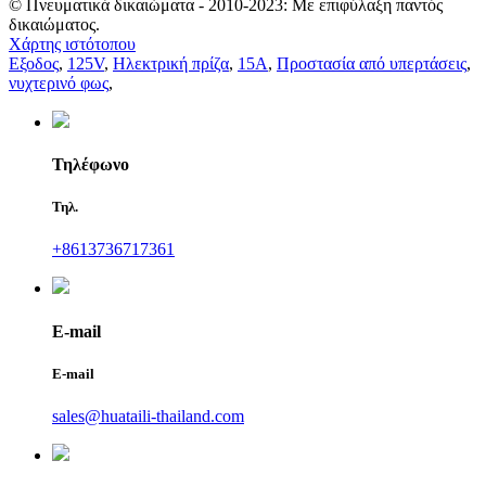
© Πνευματικά δικαιώματα - 2010-2023: Με επιφύλαξη παντός
δικαιώματος.
Χάρτης ιστότοπου
Εξοδος
,
125V
,
Ηλεκτρική πρίζα
,
15Α
,
Προστασία από υπερτάσεις
,
νυχτερινό φως
,
Τηλέφωνο
Τηλ.
+8613736717361
E-mail
E-mail
sales@huataili-thailand.com