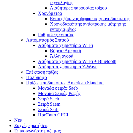
τεχνολογίας
Αισθητήρες παρουσίας τοίχου
Χρονόμετρα
Εντοιχιζόμενος ψηφιακός χρονοδιακόπτης
Χρονοδιακόπτης αντίστροφης μέτρησης
εντοιχισμένος
Ρυθμιστές έντασης
Αυτοματισμός Σπιτιού
Ασύρματα χειριστήρια Wi-Fi
Βόρεια Αμερική
Άλλη αγορά
Ασύρματα χειριστήρια Wi-Fi + Bluetooth
Ασύρματα χειριστήρια Z-Wave
Επέκταση πρίζας
Πολύπριζο
Πρίζες και διακόπτες American Standard
Μονάδα σειράς Saeb
Μονάδα Σειράς Ραφής
Σειρά Saeb
Σειρά Saem
Σειρά Sarh
Προϊόντα GFCI
Νέα
Συχνές ερωτήσεις
Επικοινωνήστε μαζί μας