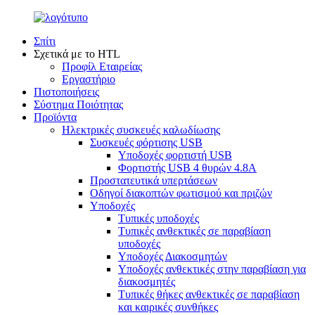
Σπίτι
Σχετικά με το HTL
Προφίλ Εταιρείας
Εργαστήριο
Πιστοποιήσεις
Σύστημα Ποιότητας
Προϊόντα
Ηλεκτρικές συσκευές καλωδίωσης
Συσκευές φόρτισης USB
Υποδοχές φορτιστή USB
Φορτιστής USB 4 θυρών 4.8A
Προστατευτικά υπερτάσεων
Οδηγοί διακοπτών φωτισμού και πριζών
Υποδοχές
Τυπικές υποδοχές
Τυπικές ανθεκτικές σε παραβίαση
υποδοχές
Υποδοχές Διακοσμητών
Υποδοχές ανθεκτικές στην παραβίαση για
διακοσμητές
Τυπικές θήκες ανθεκτικές σε παραβίαση
και καιρικές συνθήκες