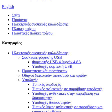
English
Σπίτι
Προϊόντα
Ηλεκτρικές συσκευές καλωδίωσης
Πλάκες τοίχου
Πλαστικές πλάκες τοίχου
Κατηγορίες
Ηλεκτρικές συσκευές καλωδίωσης
Συσκευές φόρτισης USB
Φορτιστής USB 4 θυρών 4.8A
Υποδοχές φορτιστή USB
Προστατευτικά υπερτάσεων
Οδηγοί διακοπτών φωτισμού και πριζών
Υποδοχές
Τυπικές υποδοχές
Τυπικές ανθεκτικές σε παραβίαση υποδοχές
Υποδοχές ανθεκτικές στην παραβίαση για
διακοσμητές
Υποδοχές Διακοσμητών
Τυπικές θήκες ανθεκτικές σε παραβίαση και
καιρικές συνθήκες