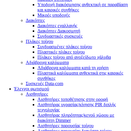
Υποδοχή διακόσμησης ανθεκτική σε παραβίαση
και καιρικές συνθήκες
Μικρές υποδοχές
Διακόπτες
Διακόπτες εναλλαγής
Διακόπτες Διακοσμητή
Συνδυαστικές συσκευές
Πλάκες τοίχου
Συνδυασμένες πλάκες τοίχου
Πλαστικές πλάκες τοίχου
Πλάκες τοίχου από ανοξείδωτο χάλυβα
Αδιάβροχα καλύμματα
Αδιάβροχα καλύμματα κατά τη χρήση
Πλαστικά καλύμματα ανθεκτικά στις καιρικές
συνθήκες
Συσκευές Data-com
Έλεγχοι φωτισμού
Αισθητήρες
Αισθητήρες τοποθέτησης στην οροφή
Αισθητήρας υγρασίας/κίνησης PIR διπλής
τεχνολογίας
Αισθητήρας πληρότητας/κενού χώρου με
διακόπτη Dimmer
Αισθητήρες παρουσίας τοίχου
Αισθητήρες παρουσίας διακόπτη τοίχου