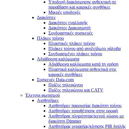
Υποδοχή διακόσμησης ανθεκτική σε
παραβίαση και καιρικές συνθήκες
Μικρές υποδοχές
Διακόπτες
Διακόπτες εναλλαγής
Διακόπτες Διακοσμητή
Συνδυαστικές συσκευές
Πλάκες τοίχου
Πλαστικές πλάκες τοίχου
Πλάκες τοίχου από ανοξείδωτο χάλυβα
Συνδυασμένες πλάκες τοίχου
Αδιάβροχα καλύμματα
Αδιάβροχα καλύμματα κατά τη χρήση
Πλαστικά καλύμματα ανθεκτικά στις
καιρικές συνθήκες
Συσκευές Data-com
Πρίζες τηλεφώνου
Πρίζες τηλεφώνου και CATV
Έλεγχοι φωτισμού
Αισθητήρες
Αισθητήρες παρουσίας διακόπτη τοίχου
Αισθητήρες τοποθέτησης στην οροφή
Αισθητήρας πληρότητας/κενού χώρου με
διακόπτη Dimmer
Αισθητήρας υγρασίας/κίνησης PIR διπλής