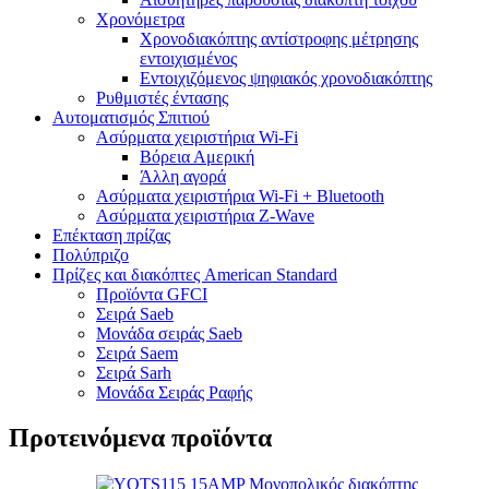
Χρονόμετρα
Χρονοδιακόπτης αντίστροφης μέτρησης
εντοιχισμένος
Εντοιχιζόμενος ψηφιακός χρονοδιακόπτης
Ρυθμιστές έντασης
Αυτοματισμός Σπιτιού
Ασύρματα χειριστήρια Wi-Fi
Βόρεια Αμερική
Άλλη αγορά
Ασύρματα χειριστήρια Wi-Fi + Bluetooth
Ασύρματα χειριστήρια Z-Wave
Επέκταση πρίζας
Πολύπριζο
Πρίζες και διακόπτες American Standard
Προϊόντα GFCI
Σειρά Saeb
Μονάδα σειράς Saeb
Σειρά Saem
Σειρά Sarh
Μονάδα Σειράς Ραφής
Προτεινόμενα προϊόντα