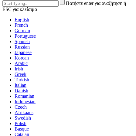
Πατήστε enter για αναζήτηση ή
ESC για κλείσιμο
English
French
German
Portuguese
Spanish
Russian
Japanese
Korean
Arabic
Irish
Greek
Turkish
Italian
Danish
Romanian
Indonesian
Czech
Afrikaans
Swedish
Polish
Basque
Catalan