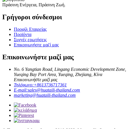
Πράσινη Ενέργεια, Πράσινη Ζωή.
Γρήγοροι σύνδεσμοι
Προφίλ Εταιρείας
Προϊόντα
Συχνές ερωτήσεις
Επικοινωνήστε μαζί μας
Επικοινωνήστε μαζί μας
No. 6 Yangtian Road, Lingang Economic Development Zone,
Yueqing Bay Port Area, Yueqing, Zhejiang, Κίνα
Επικοινωνήστε μαζί μας
Τηλέφωνο:
+8613736717361
E-mail:
sales@huataili-thailand.com
marketing@huataili-thailand.com