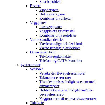
Små beholdere
Brytere
Vippebrytere
Dekoratorbrytere
Kombinasjonsenheter
Veggplater
Plastveggplater
Veggplater i rustfritt stål
Kombinasjonsveggplater
Værbestandige deksler
Værbestandige deksler i bruk
Værbestandige plastdeksler
Data-com-enheter
Telefonveggkontakter
Telefon- og CATV-kontakter
Lyskontroller
Sensorer
Veggbryter Bevegelsessensorer
Takmonterte sensorer
Tilstedeværelses-/ledighetssensor med
dimmerbryter
Dobbelteknologisk fuktighets-/PIR-
bevegelsessensor
Veggmonterte tilstedeværelsessensorer
Tidtakere