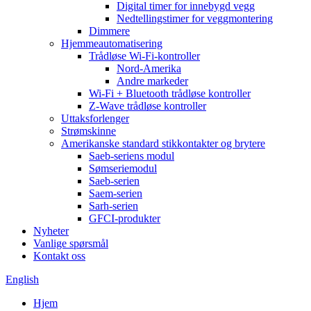
Digital timer for innebygd vegg
Nedtellingstimer for veggmontering
Dimmere
Hjemmeautomatisering
Trådløse Wi-Fi-kontroller
Nord-Amerika
Andre markeder
Wi-Fi + Bluetooth trådløse kontroller
Z-Wave trådløse kontroller
Uttaksforlenger
Strømskinne
Amerikanske standard stikkontakter og brytere
Saeb-seriens modul
Sømseriemodul
Saeb-serien
Saem-serien
Sarh-serien
GFCI-produkter
Nyheter
Vanlige spørsmål
Kontakt oss
English
Hjem