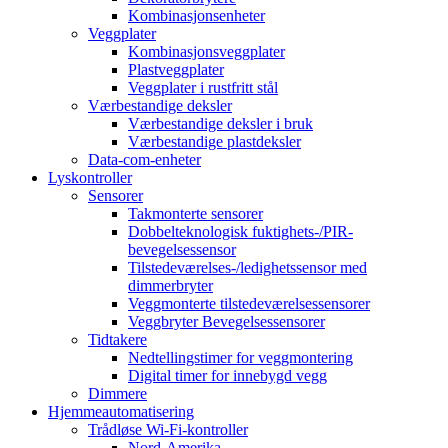
Kombinasjonsenheter
Veggplater
Kombinasjonsveggplater
Plastveggplater
Veggplater i rustfritt stål
Værbestandige deksler
Værbestandige deksler i bruk
Værbestandige plastdeksler
Data-com-enheter
Lyskontroller
Sensorer
Takmonterte sensorer
Dobbelteknologisk fuktighets-/PIR-
bevegelsessensor
Tilstedeværelses-/ledighetssensor med
dimmerbryter
Veggmonterte tilstedeværelsessensorer
Veggbryter Bevegelsessensorer
Tidtakere
Nedtellingstimer for veggmontering
Digital timer for innebygd vegg
Dimmere
Hjemmeautomatisering
Trådløse Wi-Fi-kontroller
Nord-Amerika