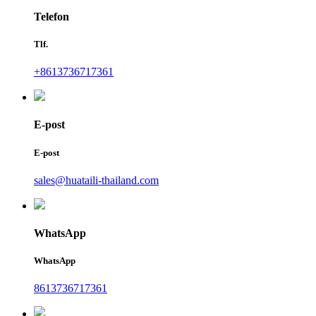
Telefon
Tlf.
+8613736717361
E-post
E-post
sales@huataili-thailand.com
WhatsApp
WhatsApp
8613736717361