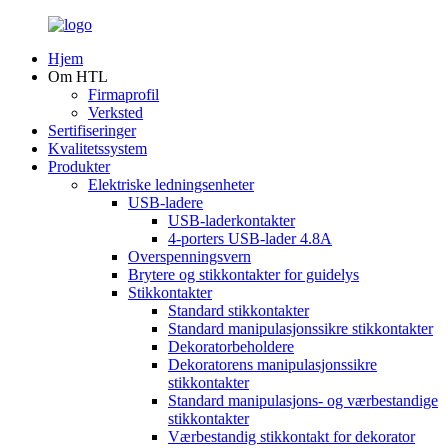
Hjem
Om HTL
Firmaprofil
Verksted
Sertifiseringer
Kvalitetssystem
Produkter
Elektriske ledningsenheter
USB-ladere
USB-laderkontakter
4-porters USB-lader 4.8A
Overspenningsvern
Brytere og stikkontakter for guidelys
Stikkontakter
Standard stikkontakter
Standard manipulasjonssikre stikkontakter
Dekoratorbeholdere
Dekoratorens manipulasjonssikre
stikkontakter
Standard manipulasjons- og værbestandige
stikkontakter
Værbestandig stikkontakt for dekorator