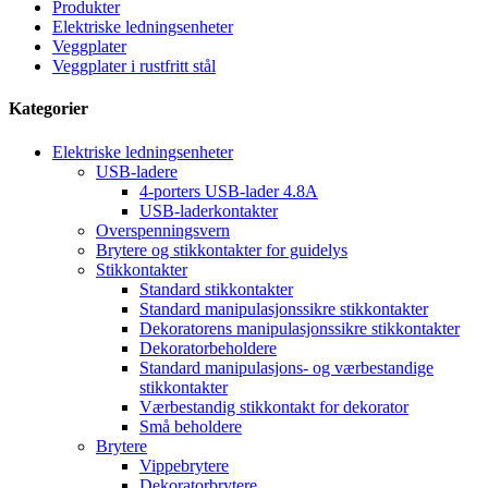
Produkter
Elektriske ledningsenheter
Veggplater
Veggplater i rustfritt stål
Kategorier
Elektriske ledningsenheter
USB-ladere
4-porters USB-lader 4.8A
USB-laderkontakter
Overspenningsvern
Brytere og stikkontakter for guidelys
Stikkontakter
Standard stikkontakter
Standard manipulasjonssikre stikkontakter
Dekoratorens manipulasjonssikre stikkontakter
Dekoratorbeholdere
Standard manipulasjons- og værbestandige
stikkontakter
Værbestandig stikkontakt for dekorator
Små beholdere
Brytere
Vippebrytere
Dekoratorbrytere