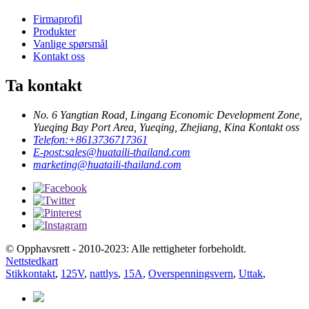
Firmaprofil
Produkter
Vanlige spørsmål
Kontakt oss
Ta kontakt
No. 6 Yangtian Road, Lingang Economic Development Zone,
Yueqing Bay Port Area, Yueqing, Zhejiang, Kina Kontakt oss
Telefon:
+8613736717361
E-post:
sales@huataili-thailand.com
marketing@huataili-thailand.com
© Opphavsrett - 2010-2023: Alle rettigheter forbeholdt.
Nettstedkart
Stikkontakt
,
125V
,
nattlys
,
15A
,
Overspenningsvern
,
Uttak
,