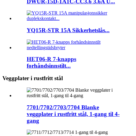
DWUR-15D-1A1C-CC3.6 3.6A U...
YQ15R-STR 15A Sikkerhetslås...
HET06-R 7-knapps
forhåndsinnstilt...
Veggplater i rustfritt stål
7701/7702/7703/7704 Blanke
veggplater i rustfritt stål, 1-gang til 4-
gang