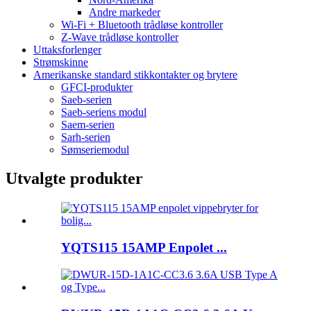
Andre markeder
Wi-Fi + Bluetooth trådløse kontroller
Z-Wave trådløse kontroller
Uttaksforlenger
Strømskinne
Amerikanske standard stikkontakter og brytere
GFCI-produkter
Saeb-serien
Saeb-seriens modul
Saem-serien
Sarh-serien
Sømseriemodul
Utvalgte produkter
YQTS115 15AMP Enpolet ...