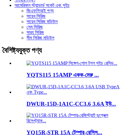
আমেরিকান স্ট্যান্ডার্ড সকেট এবং সুইচ
জিএফসিআই পণ্য
সায়েব সিরিজ
সায়েব সিরিজ মডিউল
সেম সিরিজ
সারহ সিরিজ
সীম সিরিজ মডিউল
বৈশিষ্ট্যযুক্ত পণ্য
YQTS115 15AMP একক-মেরু ...
DWUR-15D-1A1C-CC3.6 3.6A ইউ...
YQ15R-STR 15A টেম্পার-রেসিস...