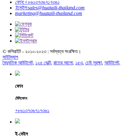
ফোন:
+৮৬১৩৭৩৬৭১৭৩৬১
ইমেইল:
sales@huataili-thailand.com
marketing@huataili-thailand.com
© কপিরাইট - ২০১০-২০২৩ : সর্বস্বত্ব সংরক্ষিত।
সাইটম্যাপ
বৈদ্যুতিক আউটলেট
,
১২৫ ভোল্ট
,
রাতের আলো
,
১৫এ
,
ঢেউ সুরক্ষা
,
আউটলেট
,
ফোন
টেলিফোন
+৮৬১৩৭৩৬৭১৭৩৬১
ই-মেইল