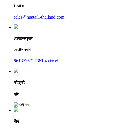
ই-মেইল
sales@huataili-thailand.com
হোয়াটসঅ্যাপ
হোয়াটসঅ্যাপ
8613736717361 এর বিবরণ
উইচ্যাট
জুডি
শীর্ষ