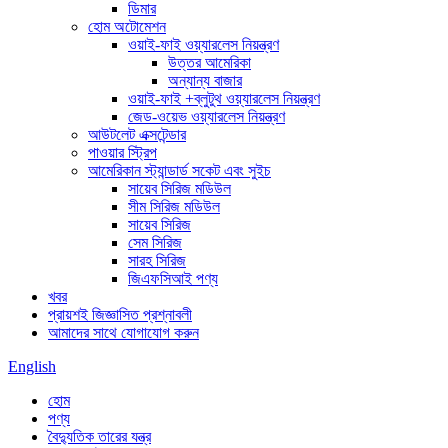
ডিমার
হোম অটোমেশন
ওয়াই-ফাই ওয়্যারলেস নিয়ন্ত্রণ
উত্তর আমেরিকা
অন্যান্য বাজার
ওয়াই-ফাই +ব্লুটুথ ওয়্যারলেস নিয়ন্ত্রণ
জেড-ওয়েভ ওয়্যারলেস নিয়ন্ত্রণ
আউটলেট এক্সটেন্ডার
পাওয়ার স্ট্রিপ
আমেরিকান স্ট্যান্ডার্ড সকেট এবং সুইচ
সায়েব সিরিজ মডিউল
সীম সিরিজ মডিউল
সায়েব সিরিজ
সেম সিরিজ
সারহ সিরিজ
জিএফসিআই পণ্য
খবর
প্রায়শই জিজ্ঞাসিত প্রশ্নাবলী
আমাদের সাথে যোগাযোগ করুন
English
হোম
পণ্য
বৈদ্যুতিক তারের যন্ত্র