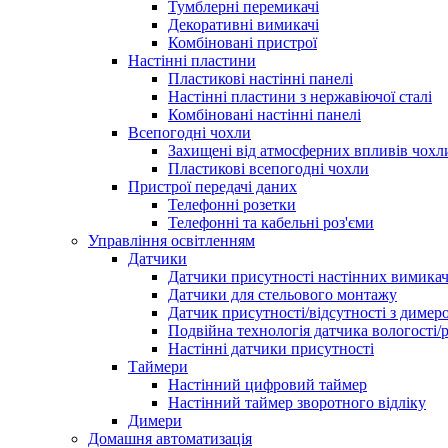
Тумблерні перемикачі
Декоративні вимикачі
Комбіновані пристрої
Настінні пластини
Пластикові настінні панелі
Настінні пластини з нержавіючої сталі
Комбіновані настінні панелі
Всепогодні чохли
Захищені від атмосферних впливів чохл
Пластикові всепогодні чохли
Пристрої передачі даних
Телефонні розетки
Телефонні та кабельні роз'єми
Управління освітленням
Датчики
Датчики присутності настінних вимикач
Датчики для стельового монтажу
Датчик присутності/відсутності з димер
Подвійна технологія датчика вологості/
Настінні датчики присутності
Таймери
Настінний цифровий таймер
Настінний таймер зворотного відліку
Димери
Домашня автоматизація