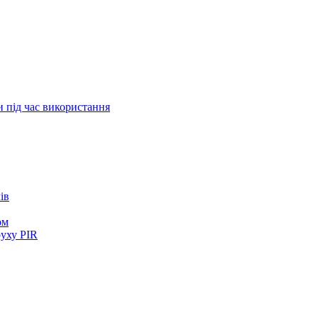
и під час використання
ів
ом
руху PIR