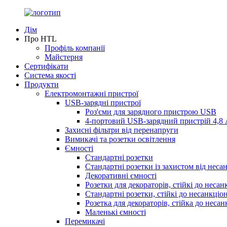
Дім
Про HTL
Профіль компанії
Майстерня
Сертифікати
Система якості
Продукти
Електромонтажні пристрої
USB-зарядні пристрої
Роз'єми для зарядного пристрою USB
4-портовий USB-зарядний пристрій 4,8
Захисні фільтри від перенапруги
Вимикачі та розетки освітлення
Ємності
Стандартні розетки
Стандартні розетки із захистом від неса
Декоративні ємності
Розетки для декораторів, стійкі до неса
Стандартні розетки, стійкі до несанкці
Розетка для декораторів, стійка до неса
Маленькі ємності
Перемикачі