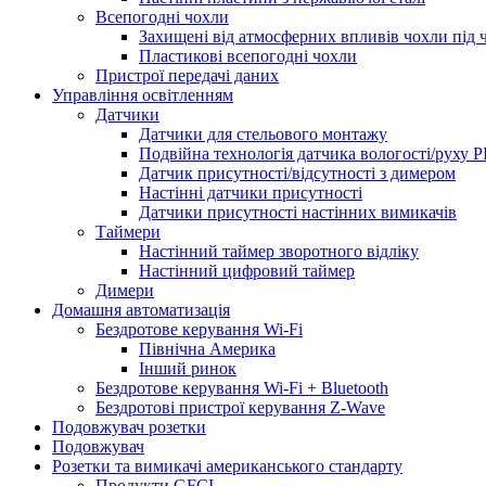
Всепогодні чохли
Захищені від атмосферних впливів чохли під 
Пластикові всепогодні чохли
Пристрої передачі даних
Управління освітленням
Датчики
Датчики для стельового монтажу
Подвійна технологія датчика вологості/руху P
Датчик присутності/відсутності з димером
Настінні датчики присутності
Датчики присутності настінних вимикачів
Таймери
Настінний таймер зворотного відліку
Настінний цифровий таймер
Димери
Домашня автоматизація
Бездротове керування Wi-Fi
Північна Америка
Інший ринок
Бездротове керування Wi-Fi + Bluetooth
Бездротові пристрої керування Z-Wave
Подовжувач розетки
Подовжувач
Розетки та вимикачі американського стандарту
Продукти GFCI