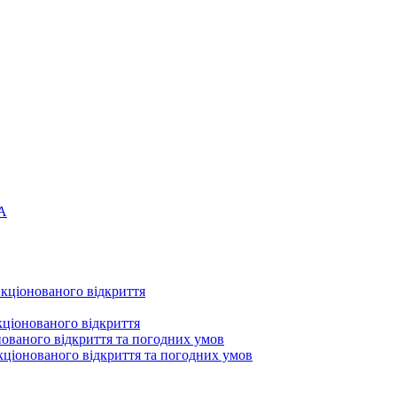
 A
нкціонованого відкриття
нкціонованого відкриття
онованого відкриття та погодних умов
нкціонованого відкриття та погодних умов