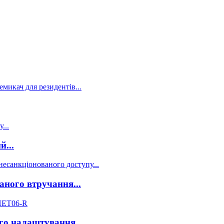
...
аного втручання...
го налаштування...