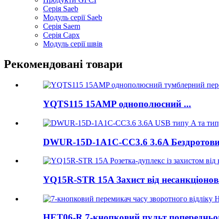
Серія Saeb
Модуль серії Saeb
Серія Saem
Серія Сарх
Модуль серії швів
Рекомендовані товари
YQTS115 15AMP однополюсний ...
DWUR-15D-1A1C-CC3.6 3.6A Бездротовий
YQ15R-STR 15A Захист від несанкціонов
HET06-R 7-кнопковий пульт попередньо