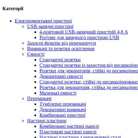
Категорії
Електромонтажні пристрої
USB-зарядні пристрої
4-портовий USB-зарядний пристрій 4,8 A
Роз'єми для зарядного пристрою USB
Захисні фільтри від перенапруги
Вимикачі та розетки освітлення
Ємності
Стандартні розетки
Стандартні розетки із захистом від несанкціо
Розетки для декораторів, стійкі до несанкціон
Декоративні ємності
Стандартні розетки, стійкі до несанкціонован
Розетка для декораторів, стійка до несанкціо
Маленькі ємності
Перемикачі
Тумблерні перемикачі
Декоративні вимикачі
Комбіновані пристрої
Настінні пластини
Комбіновані настінні панелі
Пластикові настінні панелі
Настінні пластини з нержавіючої сталі