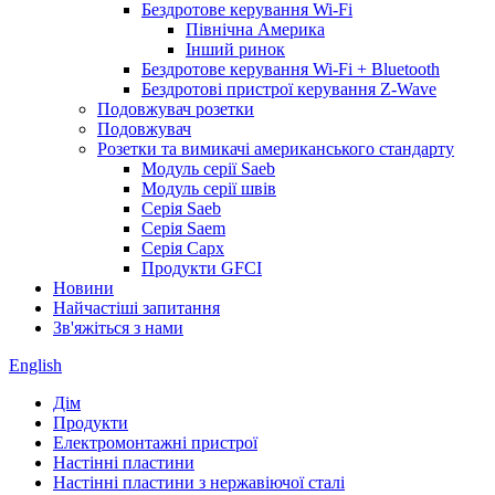
Бездротове керування Wi-Fi
Північна Америка
Інший ринок
Бездротове керування Wi-Fi + Bluetooth
Бездротові пристрої керування Z-Wave
Подовжувач розетки
Подовжувач
Розетки та вимикачі американського стандарту
Модуль серії Saeb
Модуль серії швів
Серія Saeb
Серія Saem
Серія Сарх
Продукти GFCI
Новини
Найчастіші запитання
Зв'яжіться з нами
English
Дім
Продукти
Електромонтажні пристрої
Настінні пластини
Настінні пластини з нержавіючої сталі