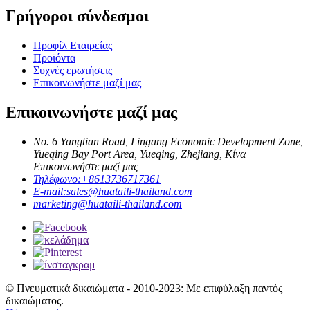
Γρήγοροι σύνδεσμοι
Προφίλ Εταιρείας
Προϊόντα
Συχνές ερωτήσεις
Επικοινωνήστε μαζί μας
Επικοινωνήστε μαζί μας
No. 6 Yangtian Road, Lingang Economic Development Zone,
Yueqing Bay Port Area, Yueqing, Zhejiang, Κίνα
Επικοινωνήστε μαζί μας
Τηλέφωνο:
+8613736717361
E-mail:
sales@huataili-thailand.com
marketing@huataili-thailand.com
© Πνευματικά δικαιώματα - 2010-2023: Με επιφύλαξη παντός
δικαιώματος.