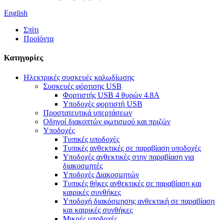
English
Σπίτι
Προϊόντα
Κατηγορίες
Ηλεκτρικές συσκευές καλωδίωσης
Συσκευές φόρτισης USB
Φορτιστής USB 4 θυρών 4.8A
Υποδοχές φορτιστή USB
Προστατευτικά υπερτάσεων
Οδηγοί διακοπτών φωτισμού και πριζών
Υποδοχές
Τυπικές υποδοχές
Τυπικές ανθεκτικές σε παραβίαση υποδοχές
Υποδοχές ανθεκτικές στην παραβίαση για
διακοσμητές
Υποδοχές Διακοσμητών
Τυπικές θήκες ανθεκτικές σε παραβίαση και
καιρικές συνθήκες
Υποδοχή διακόσμησης ανθεκτική σε παραβίαση
και καιρικές συνθήκες
Μικρές υποδοχές