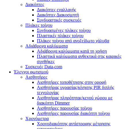
Διακόπτες
Διακόπτες εναλλαγής
Διακόπτες Διακοσμητή
Συνδυαστικές συσκευές
Πλάκες τοίχου
Συνδυασμένες πλάκες τοίχου
Πλαστικές πλάκες τοίχου
Πλάκες τοίχου από ανοξείδωτο χάλυβα
Αδιάβροχα καλύμματα
Αδιάβροχα καλύμματα κατά τη χρήση
Πλαστικά καλύμματα ανθεκτικά στις καιρικές
συνθήκες
Συσκευές Data-com
Έλεγχοι φωτισμού
Αισθητήρες
Αισθητήρες τοποθέτησης στην οροφή
Αισθητήρας υγρασίας/κίνησης PIR διπλής
τεχνολογίας
Αισθητήρας πληρότητας/κενού χώρου με
διακόπτη Dimmer
Αισθητήρες παρουσίας τοίχου
Αισθητήρες παρουσίας διακόπτη τοίχου
Χρονόμετρα
Χρονοδιακόπτης αντίστροφης μέτρησης
εντοιχισμένος