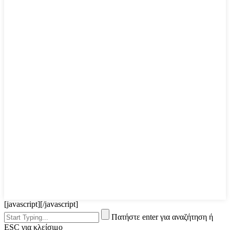
[javascript]
[/javascript]
Πατήστε enter για αναζήτηση ή
ESC για κλείσιμο