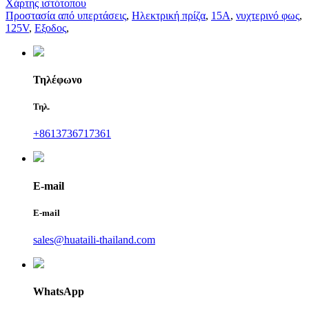
Χάρτης ιστότοπου
Προστασία από υπερτάσεις
,
Ηλεκτρική πρίζα
,
15Α
,
νυχτερινό φως
,
125V
,
Εξοδος
,
Τηλέφωνο
Τηλ.
+8613736717361
E-mail
E-mail
sales@huataili-thailand.com
WhatsApp