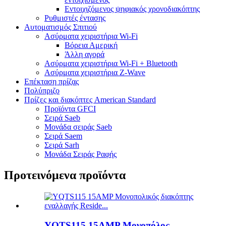
Εντοιχιζόμενος ψηφιακός χρονοδιακόπτης
Ρυθμιστές έντασης
Αυτοματισμός Σπιτιού
Ασύρματα χειριστήρια Wi-Fi
Βόρεια Αμερική
Άλλη αγορά
Ασύρματα χειριστήρια Wi-Fi + Bluetooth
Ασύρματα χειριστήρια Z-Wave
Επέκταση πρίζας
Πολύπριζο
Πρίζες και διακόπτες American Standard
Προϊόντα GFCI
Σειρά Saeb
Μονάδα σειράς Saeb
Σειρά Saem
Σειρά Sarh
Μονάδα Σειράς Ραφής
Προτεινόμενα προϊόντα
YQTS115 15AMP Μονοπόλος ...