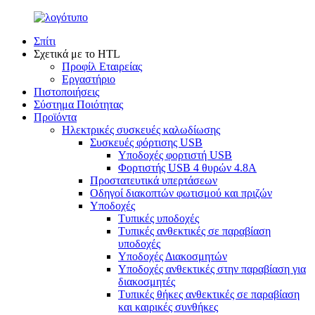
Σπίτι
Σχετικά με το HTL
Προφίλ Εταιρείας
Εργαστήριο
Πιστοποιήσεις
Σύστημα Ποιότητας
Προϊόντα
Ηλεκτρικές συσκευές καλωδίωσης
Συσκευές φόρτισης USB
Υποδοχές φορτιστή USB
Φορτιστής USB 4 θυρών 4.8A
Προστατευτικά υπερτάσεων
Οδηγοί διακοπτών φωτισμού και πριζών
Υποδοχές
Τυπικές υποδοχές
Τυπικές ανθεκτικές σε παραβίαση
υποδοχές
Υποδοχές Διακοσμητών
Υποδοχές ανθεκτικές στην παραβίαση για
διακοσμητές
Τυπικές θήκες ανθεκτικές σε παραβίαση
και καιρικές συνθήκες