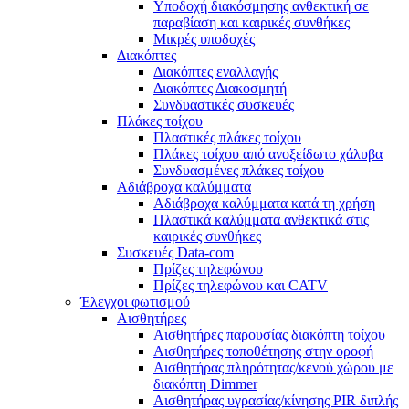
Υποδοχή διακόσμησης ανθεκτική σε
παραβίαση και καιρικές συνθήκες
Μικρές υποδοχές
Διακόπτες
Διακόπτες εναλλαγής
Διακόπτες Διακοσμητή
Συνδυαστικές συσκευές
Πλάκες τοίχου
Πλαστικές πλάκες τοίχου
Πλάκες τοίχου από ανοξείδωτο χάλυβα
Συνδυασμένες πλάκες τοίχου
Αδιάβροχα καλύμματα
Αδιάβροχα καλύμματα κατά τη χρήση
Πλαστικά καλύμματα ανθεκτικά στις
καιρικές συνθήκες
Συσκευές Data-com
Πρίζες τηλεφώνου
Πρίζες τηλεφώνου και CATV
Έλεγχοι φωτισμού
Αισθητήρες
Αισθητήρες παρουσίας διακόπτη τοίχου
Αισθητήρες τοποθέτησης στην οροφή
Αισθητήρας πληρότητας/κενού χώρου με
διακόπτη Dimmer
Αισθητήρας υγρασίας/κίνησης PIR διπλής