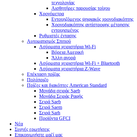
τεχνολογίας
Αισθητήρες παρουσίας τοίχου
Χρονόμετρα
Εντοιχιζόμενος ψηφιακός χρονοδιακόπτης
Χρονοδιακόπτης αντίστροφης μέτρησης
εντοιχισμένος
Ρυθμιστές έντασης
Αυτοματισμός Σπιτιού
Ασύρματα χειριστήρια Wi-Fi
Βόρεια Αμερική
Άλλη αγορά
Ασύρματα χειριστήρια Wi-Fi + Bluetooth
Ασύρματα χειριστήρια Z-Wave
Επέκταση πρίζας
Πολύπριζο
Πρίζες και διακόπτες American Standard
Μονάδα σειράς Saeb
Μονάδα Σειράς Ραφής
Σειρά Saeb
Σειρά Saem
Σειρά Sarh
Προϊόντα GFCI
Νέα
Συχνές ερωτήσεις
Επικοινωνήστε μαζί μας