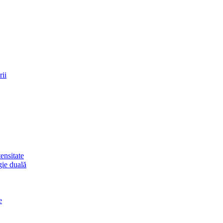
rii
ensitate
gie duală
e