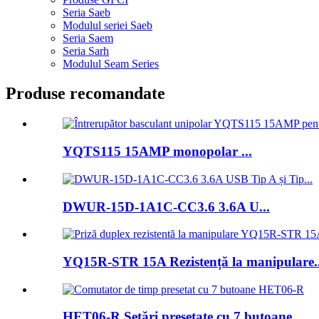
Seria Saeb
Modulul seriei Saeb
Seria Saem
Seria Sarh
Modulul Seam Series
Produse recomandate
YQTS115 15AMP monopolar ...
DWUR-15D-1A1C-CC3.6 3.6A U...
YQ15R-STR 15A Rezistență la manipulare..
HET06-R Setări presetate cu 7 butoane...