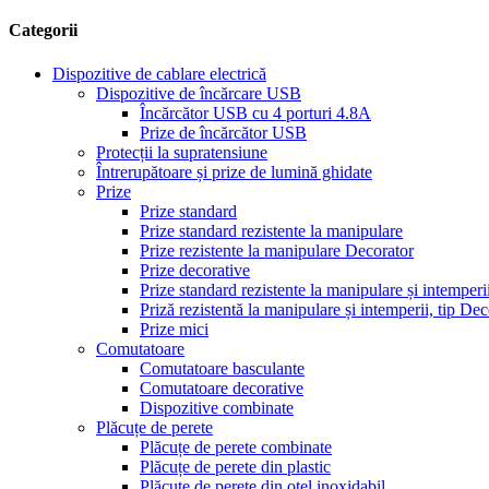
Categorii
Dispozitive de cablare electrică
Dispozitive de încărcare USB
Încărcător USB cu 4 porturi 4.8A
Prize de încărcător USB
Protecții la supratensiune
Întrerupătoare și prize de lumină ghidate
Prize
Prize standard
Prize standard rezistente la manipulare
Prize rezistente la manipulare Decorator
Prize decorative
Prize standard rezistente la manipulare și intemperi
Priză rezistentă la manipulare și intemperii, tip Dec
Prize mici
Comutatoare
Comutatoare basculante
Comutatoare decorative
Dispozitive combinate
Plăcuțe de perete
Plăcuțe de perete combinate
Plăcuțe de perete din plastic
Plăcuțe de perete din oțel inoxidabil