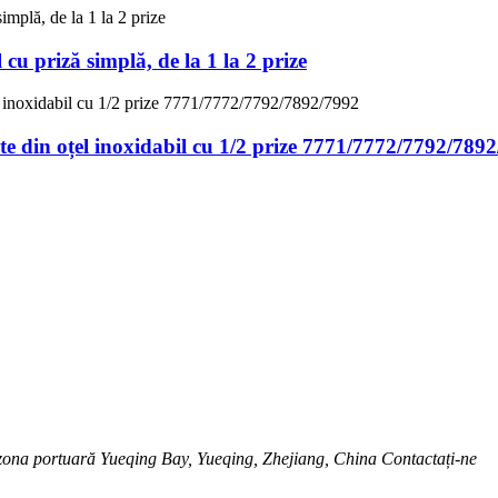
 cu priză simplă, de la 1 la 2 prize
rete din oțel inoxidabil cu 1/2 prize 7771/7772/7792/789
zona portuară Yueqing Bay, Yueqing, Zhejiang, China Contactați-ne