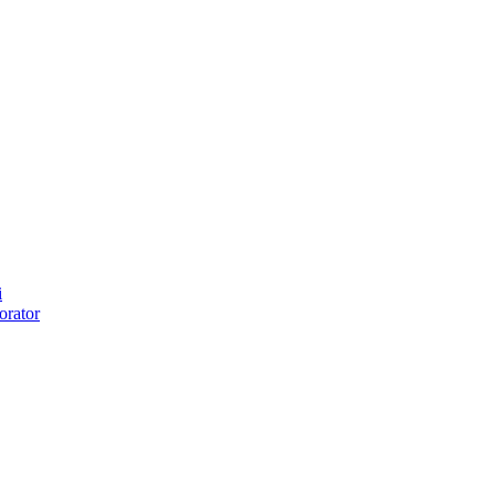
i
orator