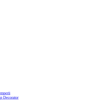
emperii
tip Decorator