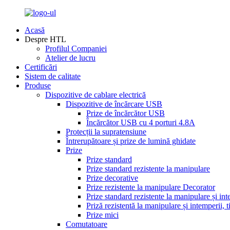
Acasă
Despre HTL
Profilul Companiei
Atelier de lucru
Certificări
Sistem de calitate
Produse
Dispozitive de cablare electrică
Dispozitive de încărcare USB
Prize de încărcător USB
Încărcător USB cu 4 porturi 4.8A
Protecții la supratensiune
Întrerupătoare și prize de lumină ghidate
Prize
Prize standard
Prize standard rezistente la manipulare
Prize decorative
Prize rezistente la manipulare Decorator
Prize standard rezistente la manipulare și int
Priză rezistentă la manipulare și intemperii, 
Prize mici
Comutatoare