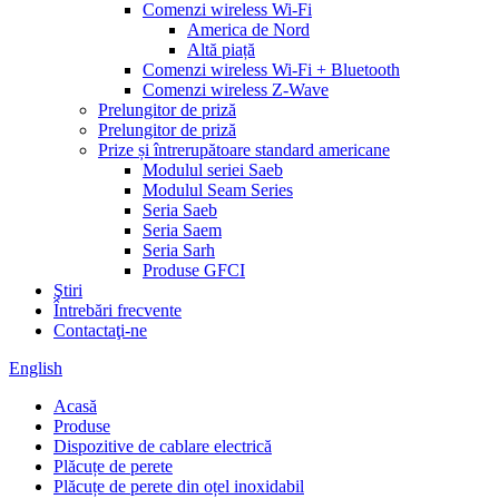
Comenzi wireless Wi-Fi
America de Nord
Altă piață
Comenzi wireless Wi-Fi + Bluetooth
Comenzi wireless Z-Wave
Prelungitor de priză
Prelungitor de priză
Prize și întrerupătoare standard americane
Modulul seriei Saeb
Modulul Seam Series
Seria Saeb
Seria Saem
Seria Sarh
Produse GFCI
Ştiri
Întrebări frecvente
Contactaţi-ne
English
Acasă
Produse
Dispozitive de cablare electrică
Plăcuțe de perete
Plăcuțe de perete din oțel inoxidabil