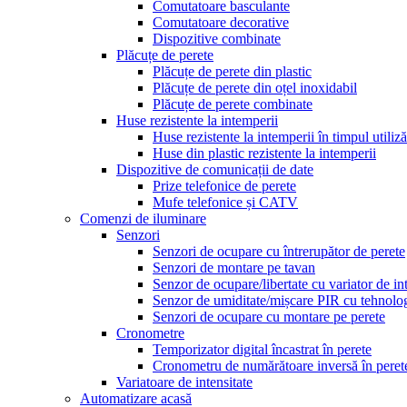
Comutatoare basculante
Comutatoare decorative
Dispozitive combinate
Plăcuțe de perete
Plăcuțe de perete din plastic
Plăcuțe de perete din oțel inoxidabil
Plăcuțe de perete combinate
Huse rezistente la intemperii
Huse rezistente la intemperii în timpul utiliză
Huse din plastic rezistente la intemperii
Dispozitive de comunicații de date
Prize telefonice de perete
Mufe telefonice și CATV
Comenzi de iluminare
Senzori
Senzori de ocupare cu întrerupător de perete
Senzori de montare pe tavan
Senzor de ocupare/libertate cu variator de int
Senzor de umiditate/mișcare PIR cu tehnolo
Senzori de ocupare cu montare pe perete
Cronometre
Temporizator digital încastrat în perete
Cronometru de numărătoare inversă în peret
Variatoare de intensitate
Automatizare acasă