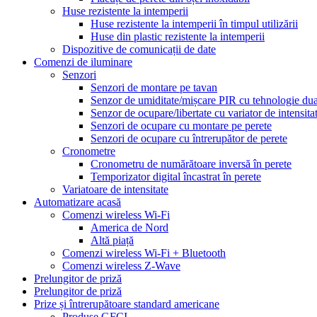
Huse rezistente la intemperii
Huse rezistente la intemperii în timpul utilizării
Huse din plastic rezistente la intemperii
Dispozitive de comunicații de date
Comenzi de iluminare
Senzori
Senzori de montare pe tavan
Senzor de umiditate/mișcare PIR cu tehnologie dua
Senzor de ocupare/libertate cu variator de intensita
Senzori de ocupare cu montare pe perete
Senzori de ocupare cu întrerupător de perete
Cronometre
Cronometru de numărătoare inversă în perete
Temporizator digital încastrat în perete
Variatoare de intensitate
Automatizare acasă
Comenzi wireless Wi-Fi
America de Nord
Altă piață
Comenzi wireless Wi-Fi + Bluetooth
Comenzi wireless Z-Wave
Prelungitor de priză
Prelungitor de priză
Prize și întrerupătoare standard americane
Produse GFCI