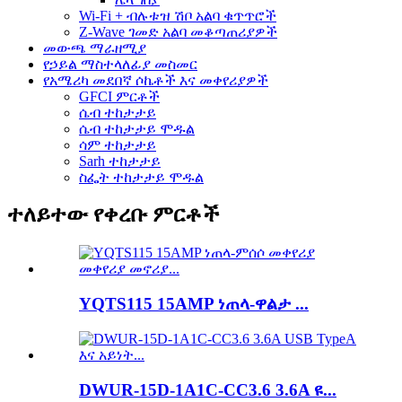
Wi-Fi + ብሉቱዝ ሽቦ አልባ ቁጥጥሮች
Z-Wave ገመድ አልባ መቆጣጠሪያዎች
መውጫ ማራዘሚያ
የኃይል ማስተላለፊያ መስመር
የአሜሪካ መደበኛ ሶኬቶች እና መቀየሪያዎች
GFCI ምርቶች
ሴብ ተከታታይ
ሴብ ተከታታይ ሞዱል
ሳም ተከታታይ
Sarh ተከታታይ
ስፌት ተከታታይ ሞዱል
ተለይተው የቀረቡ ምርቶች
YQTS115 15AMP ነጠላ-ዋልታ ...
DWUR-15D-1A1C-CC3.6 3.6A ዩ...