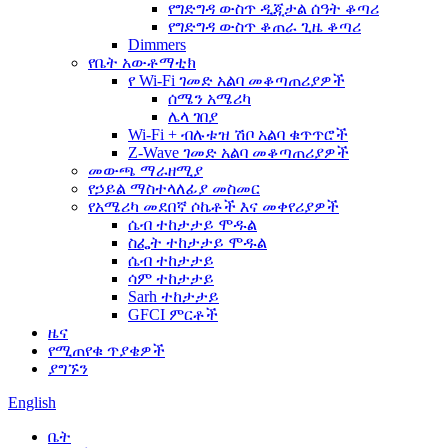
የግድግዳ ውስጥ ዲጂታል ሰዓት ቆጣሪ
የግድግዳ ውስጥ ቆጠራ ጊዜ ቆጣሪ
Dimmers
የቤት አውቶማቲክ
የ Wi-Fi ገመድ አልባ መቆጣጠሪያዎች
ሰሜን አሜሪካ
ሌላ ገበያ
Wi-Fi + ብሉቱዝ ሽቦ አልባ ቁጥጥሮች
Z-Wave ገመድ አልባ መቆጣጠሪያዎች
መውጫ ማራዘሚያ
የኃይል ማስተላለፊያ መስመር
የአሜሪካ መደበኛ ሶኬቶች እና መቀየሪያዎች
ሴብ ተከታታይ ሞዱል
ስፌት ተከታታይ ሞዱል
ሴብ ተከታታይ
ሳም ተከታታይ
Sarh ተከታታይ
GFCI ምርቶች
ዜና
የሚጠየቁ ጥያቄዎች
ያግኙን
English
ቤት