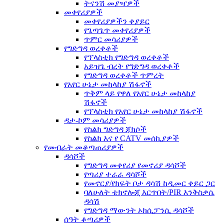
ትናንሽ መያዣዎች
መቀየሪያዎች
መቀየሪያዎችን ቀያይር
የጌጣጌጥ መቀየሪያዎች
ጥምር መሳሪያዎች
የግድግዳ ወረቀቶች
የፕላስቲክ የግድግዳ ወረቀቶች
አይዝጌ ብረት የግድግዳ ወረቀቶች
የግድግዳ ወረቀቶች ጥምረት
የአየር ሁኔታ መከላከያ ሽፋኖች
ጥቅም ላይ የዋለ የአየር ሁኔታ መከላከያ
ሽፋኖች
የፕላስቲክ የአየር ሁኔታ መከላከያ ሽፋኖች
ዳታ-ኮም መሳሪያዎች
የስልክ ግድግዳ ጃክሶች
የስልክ እና የ CATV መሰኪያዎች
የመብራት መቆጣጠሪያዎች
ዳሳሾች
የግድግዳ መቀየሪያ የመኖሪያ ዳሳሾች
የጣሪያ ተራራ ዳሳሾች
የመኖርያ/የክፍት ቦታ ዳሳሽ ከዲመር ቀይር ጋር
ባለሁለት ቴክኖሎጂ እርጥበት/PIR እንቅስቃሴ
ዳሳሽ
የግድግዳ ማውንት ኦክሲፓንሲ ዳሳሾች
ሰዓት ቆጣሪዎች