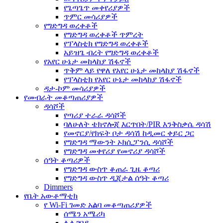
የጌጣጌጥ መቀየሪያዎች
ጥምር መሳሪያዎች
የግድግዳ ወረቀቶች
የግድግዳ ወረቀቶች ጥምረት
የፕላስቲክ የግድግዳ ወረቀቶች
አይዝጌ ብረት የግድግዳ ወረቀቶች
የአየር ሁኔታ መከላከያ ሽፋኖች
ጥቅም ላይ የዋለ የአየር ሁኔታ መከላከያ ሽፋኖች
የፕላስቲክ የአየር ሁኔታ መከላከያ ሽፋኖች
ዳታ-ኮም መሳሪያዎች
የመብራት መቆጣጠሪያዎች
ዳሳሾች
የጣሪያ ተራራ ዳሳሾች
ባለሁለት ቴክኖሎጂ እርጥበት/PIR እንቅስቃሴ ዳሳሽ
የመኖርያ/የክፍት ቦታ ዳሳሽ ከዲመር ቀይር ጋር
የግድግዳ ማውንት ኦክሲፓንሲ ዳሳሾች
የግድግዳ መቀየሪያ የመኖሪያ ዳሳሾች
ሰዓት ቆጣሪዎች
የግድግዳ ውስጥ ቆጠራ ጊዜ ቆጣሪ
የግድግዳ ውስጥ ዲጂታል ሰዓት ቆጣሪ
Dimmers
የቤት አውቶማቲክ
የ Wi-Fi ገመድ አልባ መቆጣጠሪያዎች
ሰሜን አሜሪካ
ሌላ ገበያ