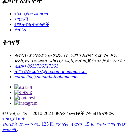
ፈጣን አገናኞች
የኩባንያው መገለጫ
ምርቶች
የሚጠየቁ ጥያቄዎች
ያግኙን
ተገናኝ
ቁጥር 6 ያንግቲያን መንገድ፣ የሊንጋንግ ኢኮኖሚ ልማት ዞን፣
ዩዌኪንግ ቤይ ወደብ አካባቢ፣ ዩኢኪንግ፣ ዢጂያንግ፣ ቻይና አግኙን
ስልክ፡
+8613736717361
ኢሜይል፡-
sales@huataili-thailand.com
marketing@huataili-thailand.com
© የቅጂ መብት - 2010-2023: ሁሉም መብቶች የተጠበቁ ናቸው.
የጣቢያ ካርታ
የኤሌክትሪክ መውጫ
,
125 ቪ
,
የምሽት ብርሃን
,
15 ኤ
,
የቀዶ ጥገና ጥበቃ
,
መውጫ
,