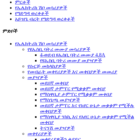
ምርቶች
የኤሌክትሪክ ሽቦ መሳሪያዎች
የግድግዳ ወረቀቶች
አይዝጌ ብረት የግድግዳ ወረቀቶች
ምድቦች
የኤሌክትሪክ ሽቦ መሳሪያዎች
የዩኤስቢ ባትሪ መሙያ መሳሪያዎች
4-ወደብ ዩኤስቢ ባትሪ መሙያ 4.8A
የዩኤስቢ ባትሪ መሙያ መያዣዎች
የሱርጅ መከላከያዎች
የመብራት መቀየሪያዎች እና መቀበያዎች መመሪያ
መያዣዎች
መደበኛ መቀበያ
መደበኛ ታምፐር የሚቋቋም መቀበያ
የማስዋቢያ ታምፐር የሚቋቋም መቀበያ
የማስጌጫ መያዣዎች
መደበኛ ታምፐር እና የአየር ሁኔታ መቋቋም የሚችሉ
መቀበያዎች
የማስዋቢያ ንክኪ እና የአየር ሁኔታ መቋቋም የሚችል
መቀበያ
ትናንሽ መያዣዎች
መቀየሪያዎች
መቀየሪያዎችን ቀያይር