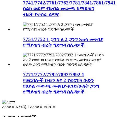
7741/7742/7761/7762/7781/7841/7861/7941
ስልክ ወይም የኬብል መውጫ ከማይዝግ
ብረት የተሰራ ልጣፍ
7751/7752 1 ጋንግ ለ 2 ጋንግ ነጠላ መቀበያ
የማይዝግ ብረት ግድግዳ ሰሌዳዎች
7771/7772/7792/7892/7992 1
የወሮበሎች ቡድን እና 2 የወሮበላ ቡድን
የሀይል መውጫ መቀበያ-አንድ/ሁለት ጋንግ
የማይዝግ ብረት ግድግዳ ሰሌዳዎች
አረንጓዴ ኢነርጂ ፣ አረንጓዴ መኖር።