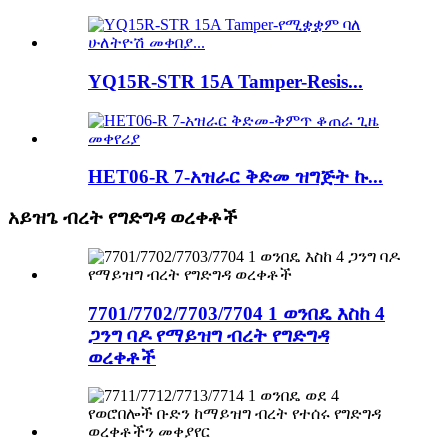
YQ15R-STR 15A Tamper-Resis...
HET06-R 7-አዝራር ቅድመ ዝግጅት ኩ...
አይዝጌ ብረት የግድግዳ ወረቀቶች
7701/7702/7703/7704 1 ወንበዴ እስከ 4
ጋንግ ባዶ የማይዝግ ብረት የግድግዳ
ወረቀቶች