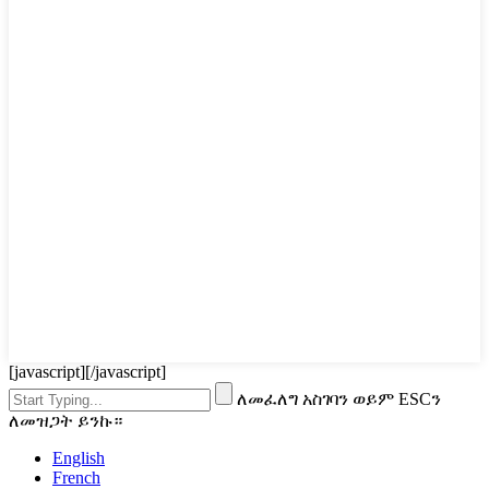
[javascript]
[/javascript]
ለመፈለግ አስገባን ወይም ESCን
ለመዝጋት ይንኩ።
English
French