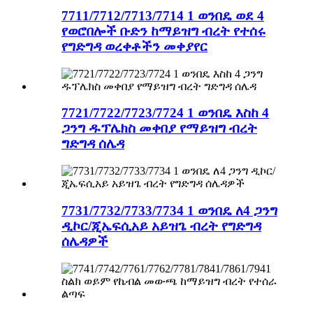
7711/7712/7713/7714 1 ወንበዴ ወደ 4
የወሮበሎች ቡድን ከማይዝግ ብረት የተሰሩ
የግድግዳ ወረቀቶችን መቀያየር
7721/7722/7723/7724 1 ወንበዴ እስከ 4
ጋንግ ዱፕሌክስ መቀበያ የማይዝግ ብረት
ግድግዳ ሰሌዳ
7731/7732/7733/7734 1 ወንበዴ ለ4 ጋንግ
ዲኮር/ጂኤፍሲአይ አይዝጌ ብረት የግድግዳ
ሰሌዳዎች