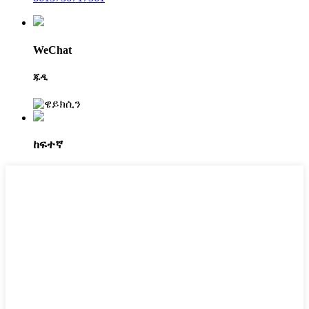
WeChat
ጁዲ
ከፍተኛ