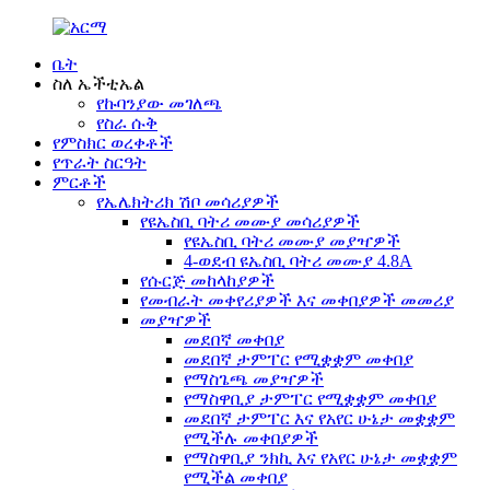
ቤት
ስለ ኤችቲኤል
የኩባንያው መገለጫ
የስራ ሱቅ
የምስክር ወረቀቶች
የጥራት ስርዓት
ምርቶች
የኤሌክትሪክ ሽቦ መሳሪያዎች
የዩኤስቢ ባትሪ መሙያ መሳሪያዎች
የዩኤስቢ ባትሪ መሙያ መያዣዎች
4-ወደብ ዩኤስቢ ባትሪ መሙያ 4.8A
የሱርጅ መከላከያዎች
የመብራት መቀየሪያዎች እና መቀበያዎች መመሪያ
መያዣዎች
መደበኛ መቀበያ
መደበኛ ታምፐር የሚቋቋም መቀበያ
የማስጌጫ መያዣዎች
የማስዋቢያ ታምፐር የሚቋቋም መቀበያ
መደበኛ ታምፐር እና የአየር ሁኔታ መቋቋም
የሚችሉ መቀበያዎች
የማስዋቢያ ንክኪ እና የአየር ሁኔታ መቋቋም
የሚችል መቀበያ