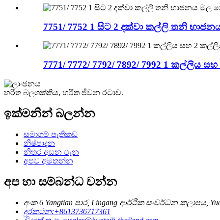
7751/ 7752 1 සිට 2 දක්වා කල්ලි තනි භා
7771/ 7772/ 7792/ 7892/ 7992 1 කල්ලිය
හරිත බලශක්තිය, හරිත ජීවන රටාව.
ඉක්මනින් බලන්න
සමාගම් පැතිකඩ
නිෂ්පාදන
නිතර අසන පැන
අපව අමතන්න
අප හා සම්බන්ධ වන්න
අංක 6 Yangtian පාර, Lingang ආර්ථික සංවර්ධන කලාපය, Yue
දුරකථන:
+8613736717361