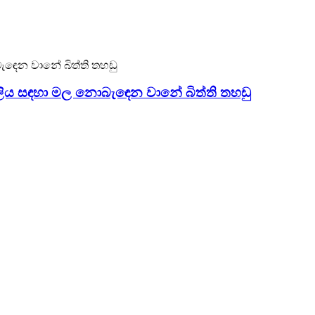
්ලිය සඳහා මල නොබැඳෙන වානේ බිත්ති තහඩු