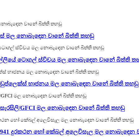
 හිස් මල නොබැඳෙන වානේ බිත්ති තහඩු
4 කල්ලියේ ටොගල් ස්විචය මල නොබැඳෙන වානේ බිත්ති ත
ල්ලි ඩුප්ලෙක්ස් භාජනය මල නොබැඳෙන වානේ බිත්ති තහඩු
්ලි සැරසිලි/GFCI මල නොබැඳෙන වානේ බිත්ති තහඩු
861/ 7941 දුරකථන හෝ කේබල් අලෙවිසැල මල නොබැඳෙන ව