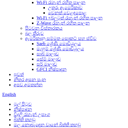
Wi-Fi රැහැන් රහිත පාලන
උතුරු ඇමෙරිකාව
වෙනත් වෙළඳපොළ
Wi-Fi +බ්ලූටූත් රැහැන් රහිත පාලන
Z-Wave රැහැන් රහිත පාලන
පිටවන විස්තාරකය
බල තීරුව
ඇමරිකානු සම්මත සොකට් සහ ස්විච
Saeb ශ්‍රේණි මොඩියුලය
මැහුම් ශ්‍රේණි මොඩියුලය
සාබ් මාලාව
සේම් මාලාව
සර් මාලාව
GFCI නිෂ්පාදන
පුවත්
නිතර අසන පැන
අපව අමතන්න
English
මුල් පිටුව
නිෂ්පාදන
විදුලි රැහැන් උපාංග
බිත්ති තහඩු
මල නොබැඳෙන වානේ බිත්ති තහඩු