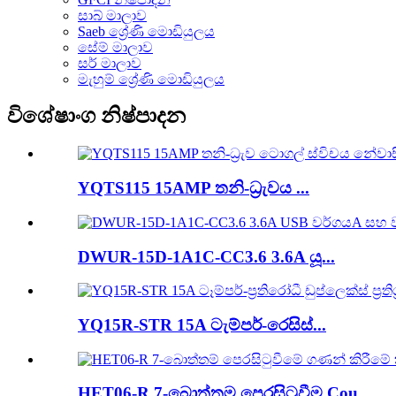
සාබ් මාලාව
Saeb ශ්‍රේණි මොඩියුලය
සේම් මාලාව
සර් මාලාව
මැහුම් ශ්‍රේණි මොඩියුලය
විශේෂාංග නිෂ්පාදන
YQTS115 15AMP තනි-ධ්‍රැවය ...
DWUR-15D-1A1C-CC3.6 3.6A යූ...
YQ15R-STR 15A ටැම්පර්-රෙසිස්...
HET06-R 7-බොත්තම පෙරසිටුවීම Cou...