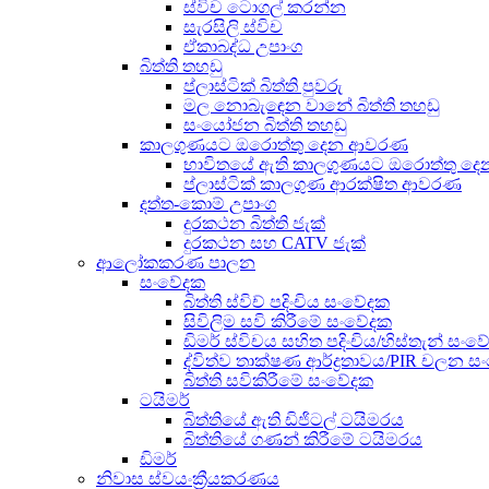
ස්විච ටොගල් කරන්න
සැරසිලි ස්විච
ඒකාබද්ධ උපාංග
බිත්ති තහඩු
ප්ලාස්ටික් බිත්ති පුවරු
මල නොබැඳෙන වානේ බිත්ති තහඩු
සංයෝජන බිත්ති තහඩු
කාලගුණයට ඔරොත්තු දෙන ආවරණ
භාවිතයේ ඇති කාලගුණයට ඔරොත්තු 
ප්ලාස්ටික් කාලගුණ ආරක්ෂිත ආවරණ
දත්ත-කොම් උපාංග
දුරකථන බිත්ති ජැක්
දුරකථන සහ CATV ජැක්
ආලෝකකරණ පාලන
සංවේදක
බිත්ති ස්විච් පදිංචිය සංවේදක
සිවිලිම සවි කිරීමේ සංවේදක
ඩිමර් ස්විචය සහිත පදිංචිය/හිස්තැන් සං
ද්විත්ව තාක්ෂණ ආර්ද්‍රතාවය/PIR චලන 
බිත්ති සවිකිරීමේ සංවේදක
ටයිමර්
බිත්තියේ ඇති ඩිජිටල් ටයිමරය
බිත්තියේ ගණන් කිරීමේ ටයිමරය
ඩිමර්
නිවාස ස්වයංක්‍රීයකරණය