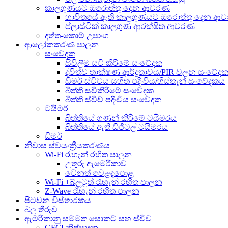
කාලගුණයට ඔරොත්තු දෙන ආවරණ
භාවිතයේ ඇති කාලගුණයට ඔරොත්තු දෙන ආ
ප්ලාස්ටික් කාලගුණ ආරක්ෂිත ආවරණ
දත්ත-කොම් උපාංග
ආලෝකකරණ පාලන
සංවේදක
සිවිලිම සවි කිරීමේ සංවේදක
ද්විත්ව තාක්ෂණ ආර්ද්‍රතාවය/PIR චලන සංවේද
ඩිමර් ස්විචය සහිත පදිංචිය/හිස්තැන් සංවේදකය
බිත්ති සවිකිරීමේ සංවේදක
බිත්ති ස්විච් පදිංචිය සංවේදක
ටයිමර්
බිත්තියේ ගණන් කිරීමේ ටයිමරය
බිත්තියේ ඇති ඩිජිටල් ටයිමරය
ඩිමර්
නිවාස ස්වයංක්‍රීයකරණය
Wi-Fi රැහැන් රහිත පාලන
උතුරු ඇමෙරිකාව
වෙනත් වෙළඳපොළ
Wi-Fi +බ්ලූටූත් රැහැන් රහිත පාලන
Z-Wave රැහැන් රහිත පාලන
පිටවන විස්තාරකය
බල තීරුව
ඇමරිකානු සම්මත සොකට් සහ ස්විච
GFCI නිෂ්පාදන