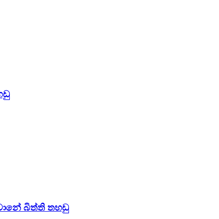
හඩු
ානේ බිත්ති තහඩු