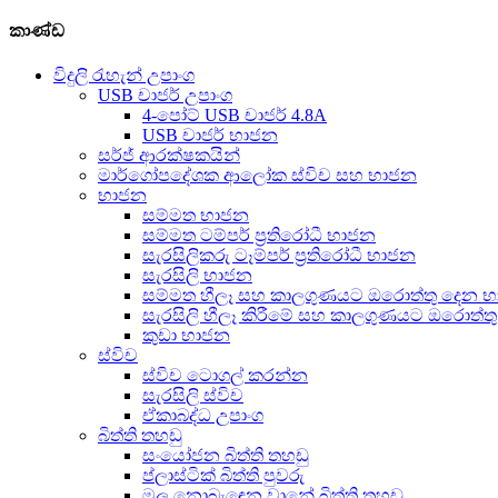
කාණ්ඩ
විදුලි රැහැන් උපාංග
USB චාජර් උපාංග
4-පෝට් USB චාජර් 4.8A
USB චාජර් භාජන
සර්ජ් ආරක්ෂකයින්
මාර්ගෝපදේශක ආලෝක ස්විච සහ භාජන
භාජන
සම්මත භාජන
සම්මත ටම්පර් ප්‍රතිරෝධී භාජන
සැරසිලිකරු ටෑම්පර් ප්‍රතිරෝධී භාජන
සැරසිලි භාජන
සම්මත හීලෑ සහ කාලගුණයට ඔරොත්තු දෙන 
සැරසිලි හීලෑ කිරීමේ සහ කාලගුණයට ඔරොත්
කුඩා භාජන
ස්විච
ස්විච ටොගල් කරන්න
සැරසිලි ස්විච
ඒකාබද්ධ උපාංග
බිත්ති තහඩු
සංයෝජන බිත්ති තහඩු
ප්ලාස්ටික් බිත්ති පුවරු
මල නොබැඳෙන වානේ බිත්ති තහඩු