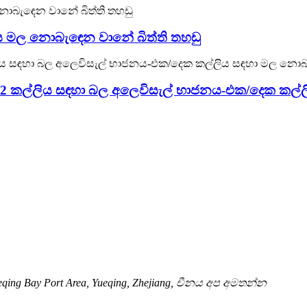
ජනය මල නොබැඳෙන වානේ බිත්ති තහඩු
 සහ 2 කල්ලිය සඳහා බල අලෙවිසැල් භාජනය-එක/දෙක කල
qing Bay Port Area, Yueqing, Zhejiang, චීනය අප අමතන්න