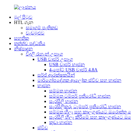
මුල් පිටුව
HTL ගැන
සමාගම් පැතිකඩ
වැඩමුළුව
සහතික
තත්ත්ව පද්ධතිය
නිෂ්පාදන
විදුලි රැහැන් උපාංග
USB චාජර් උපාංග
USB චාජර් භාජන
4-පෝට් USB චාජර් 4.8A
සර්ජ් ආරක්ෂකයින්
මාර්ගෝපදේශක ආලෝක ස්විච සහ භාජන
භාජන
සම්මත භාජන
සම්මත ටම්පර් ප්‍රතිරෝධී භාජන
සැරසිලි භාජන
සැරසිලිකරු ටෑම්පර් ප්‍රතිරෝධී භාජන
සම්මත හීලෑ සහ කාලගුණයට ඔරොත්තු 
සැරසිලි හීලෑ කිරීමේ සහ කාලගුණයට 
කුඩා භාජන
ස්විච