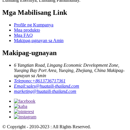
Luntiang Enerhiya, Luntiang Pamumuhay.
Mga Mabilisang Link
Profile ng Kumpanya
Mga produkto
Mga FAQ
Makipag-ugnayan sa Amin
Makipag-ugnayan
6 Yangtian Road, Lingang Economic Development Zone,
Yueqing Bay Port Area, Yueqing, Zhejiang, China Makipag-
ugnayan sa Amin
Telepono:
+8613736717361
Email:
sales@huataili-thailand.com
marketing@huataili-thailand.com
© Copyright - 2010-2023 : All Rights Reserved.