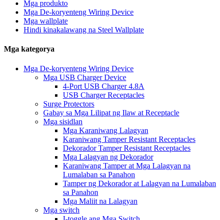
Mga produkto
Mga De-koryenteng Wiring Device
Mga wallplate
Hindi kinakalawang na Steel Wallplate
Mga kategorya
Mga De-koryenteng Wiring Device
Mga USB Charger Device
4-Port USB Charger 4.8A
USB Charger Receptacles
Surge Protectors
Gabay sa Mga Lilipat ng Ilaw at Receptacle
Mga sisidlan
Mga Karaniwang Lalagyan
Karaniwang Tamper Resistant Receptacles
Dekorador Tamper Resistant Receptacles
Mga Lalagyan ng Dekorador
Karaniwang Tamper at Mga Lalagyan na
Lumalaban sa Panahon
Tamper ng Dekorador at Lalagyan na Lumalaban
sa Panahon
Mga Maliit na Lalagyan
Mga switch
I-toggle ang Mga Switch