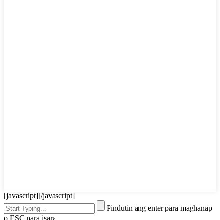
[javascript]
[/javascript]
Pindutin ang enter para maghanap
o ESC para isara