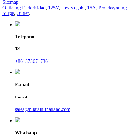
Sitemap
Outlet ng Elektrisidad
,
125V
,
ilaw sa gabi
,
15A
,
Proteksyon ng
Surge
,
Outlet
,
Telepono
Tel
+8613736717361
E-mail
E-mail
sales@huataili-thailand.com
Whatsapp