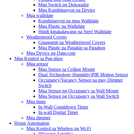
Mga Switch ng Dekorador
Mga Kumbinasyon na Device
Mga wallplate
Kumbinasyon na mga Wallplate
Mga Plastic na Wallplate
Hindi kinakalawang na Steel Wallplate
Weatherproof Covers
Ginagamit na Weatherproof Covers
Mga Plastic na Panakip sa Panahon
Mga Device ng Data-com
Mga Kontrol sa Pag-iilaw
Mga sensor
Mga Sensor sa Ceiling Mount
Dual Technology Humidity/PIR Motion Sensor
Occupancy/Vacancy Sensor na may Dimmer
Switch
Mga Sensor ng Occupancy sa Wall Mount
Mga Sensor ng Occupancy sa Wall Switch
Mga timer
In-Wall Countdown Timer
In-wall Digital Timer
Mga dimmer
Home Automation
Mga Kontrol sa Wireless ng Wi-Fi
Hilagang Amerika