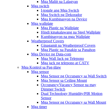
Mga Maliit na Lalagyan
Mga switch
I-toggle ang Mga Switch
Mga Switch ng Dekorador
Mga Kumbinasyon na Device
Mga wallplate
Mga Plastic na Wallplate
Hindi kinakalawang na Steel Wallplate
Kumbinasyon na mga Wallplate
Weatherproof Covers
Ginagamit na Weatherproof Covers
Mga Plastic na Panakip sa Panahon
Mga Device ng Data-com
Mga Wall Jack ng Telepono
Mga jack ng telepono at CATV
Mga Kontrol sa Pag-iilaw
Mga sensor
Mga Sensor ng Occupancy sa Wall Switch
Mga Sensor sa Ceiling Mount
Occupancy/Vacancy Sensor na may
Dimmer Switch
Dual Technology Humidity/PIR Motion
Sensor
Mga Sensor ng Occupancy sa Wall Mount
Mga timer