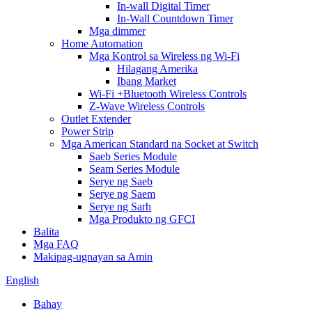
In-wall Digital Timer
In-Wall Countdown Timer
Mga dimmer
Home Automation
Mga Kontrol sa Wireless ng Wi-Fi
Hilagang Amerika
Ibang Market
Wi-Fi +Bluetooth Wireless Controls
Z-Wave Wireless Controls
Outlet Extender
Power Strip
Mga American Standard na Socket at Switch
Saeb Series Module
Seam Series Module
Serye ng Saeb
Serye ng Saem
Serye ng Sarh
Mga Produkto ng GFCI
Balita
Mga FAQ
Makipag-ugnayan sa Amin
English
Bahay