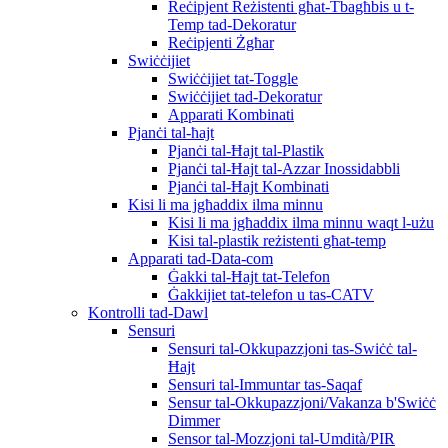
Reċipjent Reżistenti għat-Tbagħbis u t-
Temp tad-Dekoratur
Reċipjenti Żgħar
Swiċċijiet
Swiċċijiet tat-Toggle
Swiċċijiet tad-Dekoratur
Apparati Kombinati
Pjanċi tal-ħajt
Pjanċi tal-Ħajt tal-Plastik
Pjanċi tal-Ħajt tal-Azzar Inossidabbli
Pjanċi tal-Ħajt Kombinati
Kisi li ma jgħaddix ilma minnu
Kisi li ma jgħaddix ilma minnu waqt l-użu
Kisi tal-plastik reżistenti għat-temp
Apparati tad-Data-com
Ġakki tal-Ħajt tat-Telefon
Ġakkijiet tat-telefon u tas-CATV
Kontrolli tad-Dawl
Sensuri
Sensuri tal-Okkupazzjoni tas-Swiċċ tal-
Ħajt
Sensuri tal-Immuntar tas-Saqaf
Sensur tal-Okkupazzjoni/Vakanza b'Swiċċ
Dimmer
Sensor tal-Mozzjoni tal-Umdità/PIR