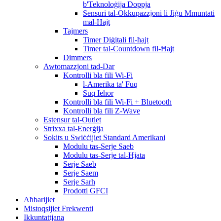
b'Teknoloġija Doppja
Sensuri tal-Okkupazzjoni li Jiġu Mmuntati
mal-Ħajt
Tajmers
Timer Diġitali fil-ħajt
Timer tal-Countdown fil-Ħajt
Dimmers
Awtomazzjoni tad-Dar
Kontrolli bla fili Wi-Fi
l-Amerika ta' Fuq
Suq Ieħor
Kontrolli bla fili Wi-Fi + Bluetooth
Kontrolli bla fili Z-Wave
Estensur tal-Outlet
Strixxa tal-Enerġija
Sokits u Swiċċijiet Standard Amerikani
Modulu tas-Serje Saeb
Modulu tas-Serje tal-Ħjata
Serje Saeb
Serje Saem
Serje Sarh
Prodotti GFCI
Aħbarijiet
Mistoqsijiet Frekwenti
Ikkuntattjana