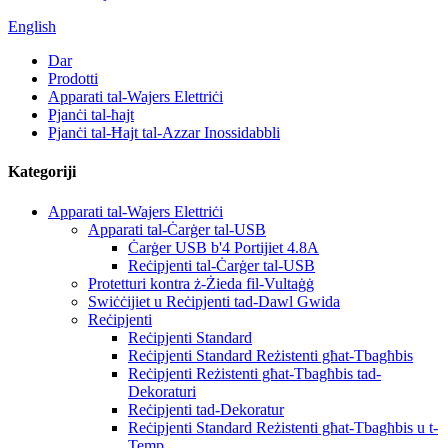
English
Dar
Prodotti
Apparati tal-Wajers Elettriċi
Pjanċi tal-ħajt
Pjanċi tal-Ħajt tal-Azzar Inossidabbli
Kategoriji
Apparati tal-Wajers Elettriċi
Apparati tal-Ċarġer tal-USB
Ċarġer USB b'4 Portijiet 4.8A
Reċipjenti tal-Ċarġer tal-USB
Protetturi kontra ż-Żieda fil-Vultaġġ
Swiċċijiet u Reċipjenti tad-Dawl Gwida
Reċipjenti
Reċipjenti Standard
Reċipjenti Standard Reżistenti għat-Tbagħbis
Reċipjenti Reżistenti għat-Tbagħbis tad-
Dekoraturi
Reċipjenti tad-Dekoratur
Reċipjenti Standard Reżistenti għat-Tbagħbis u t-
Temp