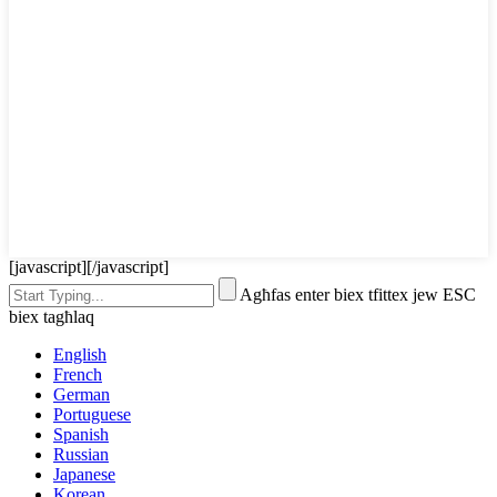
[javascript]
[/javascript]
Agħfas enter biex tfittex jew ESC
biex tagħlaq
English
French
German
Portuguese
Spanish
Russian
Japanese
Korean