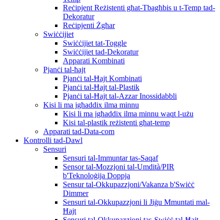
Reċipjent Reżistenti għat-Tbagħbis u t-Temp tad-
Dekoratur
Reċipjenti Żgħar
Swiċċijiet
Swiċċijiet tat-Toggle
Swiċċijiet tad-Dekoratur
Apparati Kombinati
Pjanċi tal-ħajt
Pjanċi tal-Ħajt Kombinati
Pjanċi tal-Ħajt tal-Plastik
Pjanċi tal-Ħajt tal-Azzar Inossidabbli
Kisi li ma jgħaddix ilma minnu
Kisi li ma jgħaddix ilma minnu waqt l-użu
Kisi tal-plastik reżistenti għat-temp
Apparati tad-Data-com
Kontrolli tad-Dawl
Sensuri
Sensuri tal-Immuntar tas-Saqaf
Sensor tal-Mozzjoni tal-Umdità/PIR
b'Teknoloġija Doppja
Sensur tal-Okkupazzjoni/Vakanza b'Swiċċ
Dimmer
Sensuri tal-Okkupazzjoni li Jiġu Mmuntati mal-
Ħajt
Sensuri tal-Okkupazzjoni tas-Swiċċ tal-Ħajt