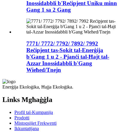
Inossidabbli b'Reċipjent Uniku minn
Gang 1 sa 2 Gang
7771/ 7772/ 7792/ 7892/ 7992
Reċipjent tas-Sokit tal-Enerġija
b'Gang 1 u 2 - Pjanċi tal-Ħajt tal-
Azzar Inossidabbli b'Gang
Wieħed/Tnejn
Enerġija Ekoloġika, Ħajja Ekoloġika.
Links Mgħaġġla
Profil tal-Kumpanija
Prodotti
Mistoqsijiet Frekwenti
Ikkuntattjana