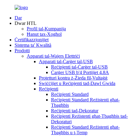
Dar
Dwar HTL
Profil tal-Kumpanija
Ħanut tax-Xogħol
Ċertifikazzjonijiet
Sistema ta' Kwalità
Prodotti
Apparati tal-Wajers Elettriċi
Apparati tal-Ċarġer tal-USB
Reċipjenti tal-Ċarġer tal-USB
Ċarġer USB b'4 Portijiet 4.8A
Protetturi kontra ż-Żieda fil-Vultaġġ
Swiċċijiet u Reċipjenti tad-Dawl Gwida
Reċipjenti
Reċipjenti Standard
Reċipjenti Standard Reżistenti għat-
Tbagħbis
Reċipjenti tad-Dekoratur
Reċipjenti Reżistenti għat-Tbagħbis tad-
Dekoraturi
Reċipjenti Standard Reżistenti għat-
Tbagħbis u t-Temp