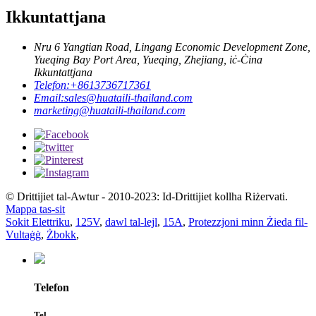
Ikkuntattjana
Nru 6 Yangtian Road, Lingang Economic Development Zone,
Yueqing Bay Port Area, Yueqing, Zhejiang, iċ-Ċina
Ikkuntattjana
Telefon:
+8613736717361
Email:
sales@huataili-thailand.com
marketing@huataili-thailand.com
© Drittijiet tal-Awtur - 2010-2023: Id-Drittijiet kollha Riżervati.
Mappa tas-sit
Sokit Elettriku
,
125V
,
dawl tal-lejl
,
15A
,
Protezzjoni minn Żieda fil-
Vultaġġ
,
Żbokk
,
Telefon
Tel