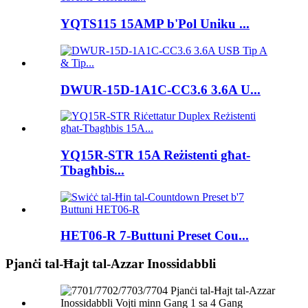
YQTS115 15AMP b'Pol Uniku ...
DWUR-15D-1A1C-CC3.6 3.6A U...
YQ15R-STR 15A Reżistenti għat-
Tbagħbis...
HET06-R 7-Buttuni Preset Cou...
Pjanċi tal-Ħajt tal-Azzar Inossidabbli