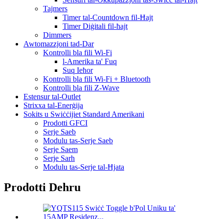
Tajmers
Timer tal-Countdown fil-Ħajt
Timer Diġitali fil-ħajt
Dimmers
Awtomazzjoni tad-Dar
Kontrolli bla fili Wi-Fi
l-Amerika ta' Fuq
Suq Ieħor
Kontrolli bla fili Wi-Fi + Bluetooth
Kontrolli bla fili Z-Wave
Estensur tal-Outlet
Strixxa tal-Enerġija
Sokits u Swiċċijiet Standard Amerikani
Prodotti GFCI
Serje Saeb
Modulu tas-Serje Saeb
Serje Saem
Serje Sarh
Modulu tas-Serje tal-Ħjata
Prodotti Dehru