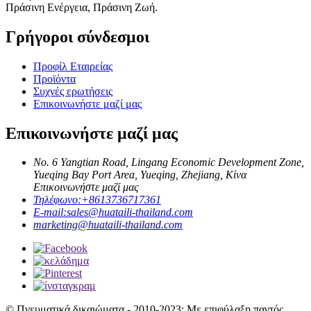
Πράσινη Ενέργεια, Πράσινη Ζωή.
Γρήγοροι σύνδεσμοι
Προφίλ Εταιρείας
Προϊόντα
Συχνές ερωτήσεις
Επικοινωνήστε μαζί μας
Επικοινωνήστε μαζί μας
No. 6 Yangtian Road, Lingang Economic Development Zone,
Yueqing Bay Port Area, Yueqing, Zhejiang, Κίνα
Επικοινωνήστε μαζί μας
Τηλέφωνο:
+8613736717361
E-mail:
sales@huataili-thailand.com
marketing@huataili-thailand.com
© Πνευματικά δικαιώματα - 2010-2023: Με επιφύλαξη παντός