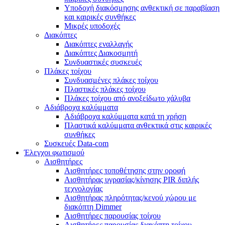
Υποδοχή διακόσμησης ανθεκτική σε παραβίαση
και καιρικές συνθήκες
Μικρές υποδοχές
Διακόπτες
Διακόπτες εναλλαγής
Διακόπτες Διακοσμητή
Συνδυαστικές συσκευές
Πλάκες τοίχου
Συνδυασμένες πλάκες τοίχου
Πλαστικές πλάκες τοίχου
Πλάκες τοίχου από ανοξείδωτο χάλυβα
Αδιάβροχα καλύμματα
Αδιάβροχα καλύμματα κατά τη χρήση
Πλαστικά καλύμματα ανθεκτικά στις καιρικές
συνθήκες
Συσκευές Data-com
Έλεγχοι φωτισμού
Αισθητήρες
Αισθητήρες τοποθέτησης στην οροφή
Αισθητήρας υγρασίας/κίνησης PIR διπλής
τεχνολογίας
Αισθητήρας πληρότητας/κενού χώρου με
διακόπτη Dimmer
Αισθητήρες παρουσίας τοίχου
Αισθητήρες παρουσίας διακόπτη τοίχου