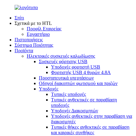
Σπίτι
Σχετικά με το HTL
Προφίλ Εταιρείας
Εργαστήριο
Πιστοποιήσεις
Σύστημα Ποιότητας
Προϊόντα
Ηλεκτρικές συσκευές καλωδίωσης
Συσκευές φόρτισης USB
Υποδοχές φορτιστή USB
Φορτιστής USB 4 θυρών 4.8A
Προστατευτικά υπερτάσεων
Οδηγοί διακοπτών φωτισμού και πριζών
Υποδοχές
Τυπικές υποδοχές
Τυπικές ανθεκτικές σε παραβίαση
υποδοχές
Υποδοχές Διακοσμητών
Υποδοχές ανθεκτικές στην παραβίαση για
διακοσμητές
Τυπικές θήκες ανθεκτικές σε παραβίαση
και καιρικές συνθήκες