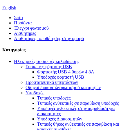
English
Σπίτι
Προϊόντα
Έλεγχοι φωτισμού
Αισθητήρες
Αισθητήρες τοποθέτησης στην οροφή
Κατηγορίες
Ηλεκτρικές συσκευές καλωδίωσης
Συσκευές φόρτισης USB
Φορτιστής USB 4 θυρών 4.8A
Υποδοχές φορτιστή USB
Προστατευτικά υπερτάσεων
Οδηγοί διακοπτών φωτισμού και πριζών
Υποδοχές
Τυπικές υποδοχές
Τυπικές ανθεκτικές σε παραβίαση υποδοχές
Υποδοχές ανθεκτικές στην παραβίαση για
διακοσμητές
Υποδοχές Διακοσμητών
Τυπικές θήκες ανθεκτικές σε παραβίαση και
καιρικές συνθήκες