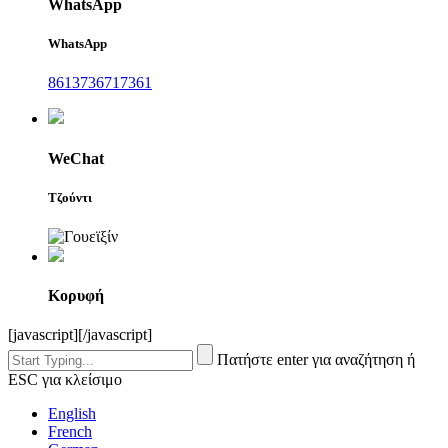
WhatsApp
WhatsApp
8613736717361
WeChat
Τζούντι
Κορυφή
[javascript]
[/javascript]
Πατήστε enter για αναζήτηση ή
ESC για κλείσιμο
English
French