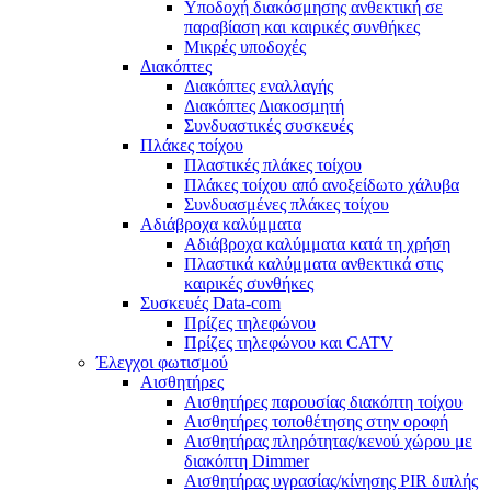
Υποδοχή διακόσμησης ανθεκτική σε
παραβίαση και καιρικές συνθήκες
Μικρές υποδοχές
Διακόπτες
Διακόπτες εναλλαγής
Διακόπτες Διακοσμητή
Συνδυαστικές συσκευές
Πλάκες τοίχου
Πλαστικές πλάκες τοίχου
Πλάκες τοίχου από ανοξείδωτο χάλυβα
Συνδυασμένες πλάκες τοίχου
Αδιάβροχα καλύμματα
Αδιάβροχα καλύμματα κατά τη χρήση
Πλαστικά καλύμματα ανθεκτικά στις
καιρικές συνθήκες
Συσκευές Data-com
Πρίζες τηλεφώνου
Πρίζες τηλεφώνου και CATV
Έλεγχοι φωτισμού
Αισθητήρες
Αισθητήρες παρουσίας διακόπτη τοίχου
Αισθητήρες τοποθέτησης στην οροφή
Αισθητήρας πληρότητας/κενού χώρου με
διακόπτη Dimmer
Αισθητήρας υγρασίας/κίνησης PIR διπλής