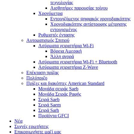
τεχνολογίας
Αισθητήρες παρουσίας τοίχου
Χρονόμετρα
Εντοιχιζόμενος ψηφιακός χρονοδιακόπτης
Χρονοδιακόπτης αντίστροφης μέτρησης
εντοιχισμένος
Ρυθμιστές έντασης
Αυτοματισμός Σπιτιού
Ασύρματα χειριστήρια Wi-Fi
Βόρεια Αμερική
Άλλη αγορά
Ασύρματα χειριστήρια Wi-Fi + Bluetooth
Ασύρματα χειριστήρια Z-Wave
Επέκταση πρίζας
Πολύπριζο
Πρίζες και διακόπτες American Standard
Μονάδα σειράς Saeb
Μονάδα Σειράς Ραφής
Σειρά Saeb
Σειρά Saem
Σειρά Sarh
Προϊόντα GFCI
Νέα
Συχνές ερωτήσεις
Επικοινωνήστε μαζί μας