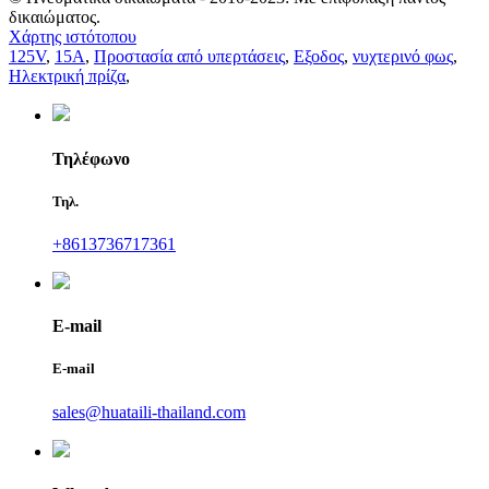
δικαιώματος.
Χάρτης ιστότοπου
125V
,
15Α
,
Προστασία από υπερτάσεις
,
Εξοδος
,
νυχτερινό φως
,
Ηλεκτρική πρίζα
,
Τηλέφωνο
Τηλ.
+8613736717361
E-mail
E-mail
sales@huataili-thailand.com