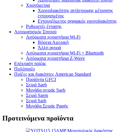
Χρονόμετρα
Χρονοδιακόπτης αντίστροφης μέτρησης
εντοιχισμένος
Εντοιχιζόμενος ψηφιακός χρονοδιακόπτης
Ρυθμιστές έντασης
Αυτοματισμός Σπιτιού
Ασύρματα χειριστήρια Wi-Fi
Βόρεια Αμερική
Άλλη αγορά
Ασύρματα χειριστήρια Wi-Fi + Bluetooth
Ασύρματα χειριστήρια Z-Wave
Επέκταση πρίζας
Πολύπριζο
Πρίζες και διακόπτες American Standard
Προϊόντα GFCI
Σειρά Saeb
Μονάδα σειράς Saeb
Σειρά Saem
Σειρά Sarh
Μονάδα Σειράς Ραφής
Προτεινόμενα προϊόντα