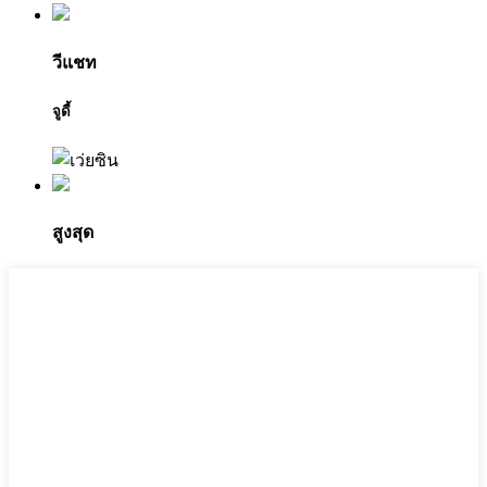
วีแชท
จูดี้
สูงสุด