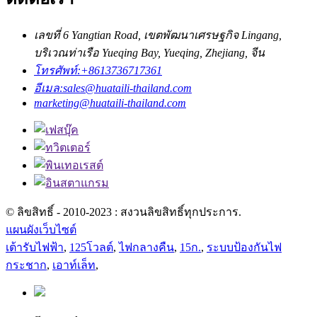
เลขที่ 6 Yangtian Road, เขตพัฒนาเศรษฐกิจ Lingang,
บริเวณท่าเรือ Yueqing Bay, Yueqing, Zhejiang, จีน
โทรศัพท์:
+8613736717361
อีเมล:
sales@huataili-thailand.com
marketing@huataili-thailand.com
© ลิขสิทธิ์ - 2010-2023 : สงวนลิขสิทธิ์ทุกประการ.
แผนผังเว็บไซต์
เต้ารับไฟฟ้า
,
125โวลต์
,
ไฟกลางคืน
,
15ก.
,
ระบบป้องกันไฟ
กระชาก
,
เอาท์เล็ท
,