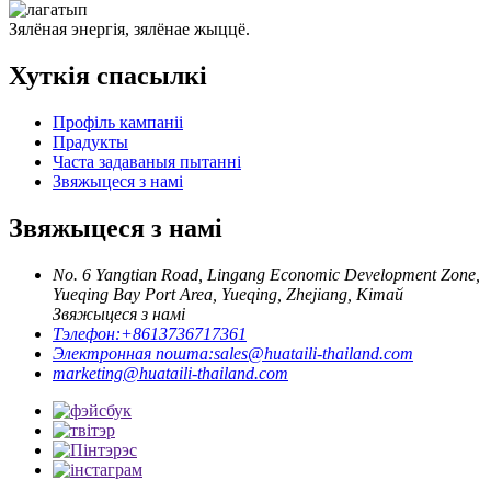
Зялёная энергія, зялёнае жыццё.
Хуткія спасылкі
Профіль кампаніі
Прадукты
Часта задаваныя пытанні
Звяжыцеся з намі
Звяжыцеся з намі
No. 6 Yangtian Road, Lingang Economic Development Zone,
Yueqing Bay Port Area, Yueqing, Zhejiang, Кітай
Звяжыцеся з намі
Тэлефон:
+8613736717361
Электронная пошта:
sales@huataili-thailand.com
marketing@huataili-thailand.com