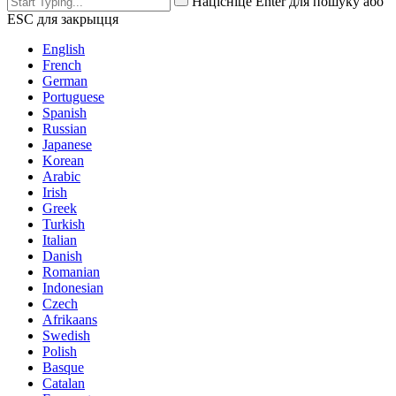
Націсніце Enter для пошуку або
ESC для закрыцця
English
French
German
Portuguese
Spanish
Russian
Japanese
Korean
Arabic
Irish
Greek
Turkish
Italian
Danish
Romanian
Indonesian
Czech
Afrikaans
Swedish
Polish
Basque
Catalan