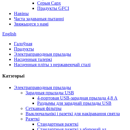
Серыя Сарх
Прадукты GFCI
Навіны
Часта задаваныя пытанні
Звяжыцеся з намі
English
Галоўная
Прадукты
Электраправодныя прылады
Насценныя талеркі
Насценныя пліты з нержавеючай сталі
Катэгорыі
Электраправодныя прылады
Зарадныя прылады USB
4-портовая USB-зарадная прылада 4,8 А
Раздымы для зараднай прылады USB
Сеткавыя фільтры
Выключальнікі і разеткі для накіравання святла
Разеткі
Стандартныя разеткі
Стандартныя разеткі з абаронай ад