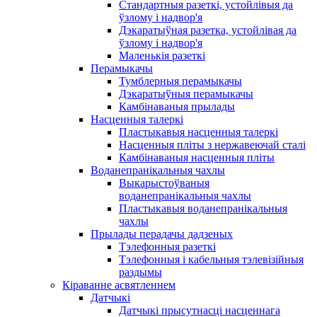
Стандартныя разеткі, устойлівыя да
ўзлому і надвор'я
Дэкаратыўная разетка, устойлівая да
ўзлому і надвор'я
Маленькія разеткі
Перамыкачы
Тумблерныя перамыкачы
Дэкаратыўныя перамыкачы
Камбінаваныя прылады
Насценныя талеркі
Пластыкавыя насценныя талеркі
Насценныя пліты з нержавеючай сталі
Камбінаваныя насценныя пліты
Воданепранікальныя чахлы
Выкарыстоўваныя
воданепранікальныя чахлы
Пластыкавыя воданепранікальныя
чахлы
Прылады перадачы дадзеных
Тэлефонныя разеткі
Тэлефонныя і кабельныя тэлевізійныя
раздымы
Кіраванне асвятленнем
Датчыкі
Датчыкі прысутнасці насценнага