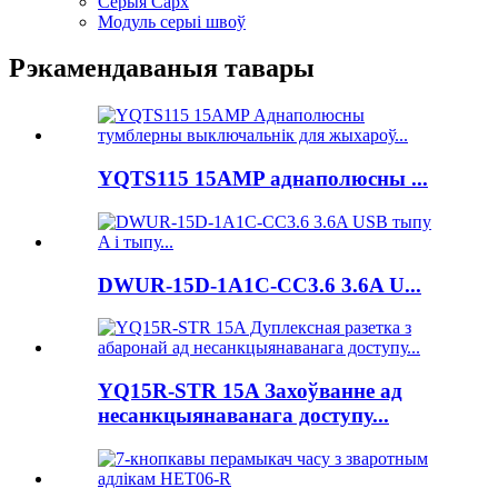
Серыя Сарх
Модуль серыі швоў
Рэкамендаваныя тавары
YQTS115 15AMP аднаполюсны ...
DWUR-15D-1A1C-CC3.6 3.6A U...
YQ15R-STR 15A Захоўванне ад
несанкцыянаванага доступу...