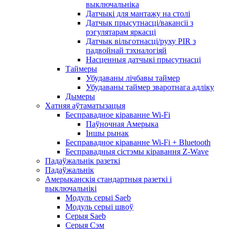
выключальніка
Датчыкі для мантажу на столі
Датчык прысутнасці/вакансіі з
рэгулятарам яркасці
Датчык вільготнасці/руху PIR з
падвойнай тэхналогіяй
Насценныя датчыкі прысутнасці
Таймеры
Убудаваны лічбавы таймер
Убудаваны таймер зваротнага адліку
Дымеры
Хатняя аўтаматызацыя
Бесправадное кіраванне Wi-Fi
Паўночная Амерыка
Іншы рынак
Бесправадное кіраванне Wi-Fi + Bluetooth
Бесправадныя сістэмы кіравання Z-Wave
Падаўжальнік разеткі
Падаўжальнік
Амерыканскія стандартныя разеткі і
выключальнікі
Модуль серыі Saeb
Модуль серыі швоў
Серыя Saeb
Серыя Сэм