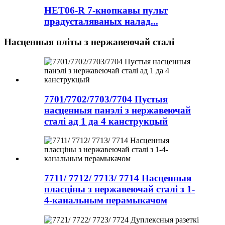
HET06-R 7-кнопкавы пульт
прадусталяваных налад...
Насценныя пліты з нержавеючай сталі
7701/7702/7703/7704 Пустыя
насценныя панэлі з нержавеючай
сталі ад 1 да 4 канструкцый
7711/ 7712/ 7713/ 7714 Насценныя
пласціны з нержавеючай сталі з 1-
4-канальным перамыкачом