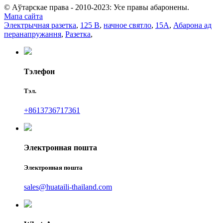
© Аўтарскае права - 2010-2023: Усе правы абаронены.
Мапа сайта
Электрычная разетка
,
125 В
,
начное святло
,
15А
,
Абарона ад
перанапружання
,
Разетка
,
Тэлефон
Тэл.
+8613736717361
Электронная пошта
Электронная пошта
sales@huataili-thailand.com