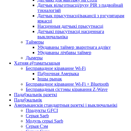
Датчык вільготнасці/руху PIR з падвойнай
тэхналогіяй
Датчык прысутнасці/вакансіі з рэгулятарам
яркасці
Насценныя датчыкі прысутнасці
Датчыкі прысутнасці насценнага
выключальніка
Таймеры
Убудаваны таймер зваротнага адліку
Убудаваны лічбавы таймер
Дымеры
Хатняя аўтаматызацыя
Бесправадное кіраванне Wi-Fi
Паўночная Амерыка
Іншы рынак
Бесправадное кіраванне Wi-Fi + Bluetooth
Бесправадныя сістэмы кіравання Z-Wave
Падаўжальнік разеткі
Падаўжальнік
Амерыканскія стандартныя разеткі і выключальнікі
Прадукты GFCI
Серыя Saeb
Модуль серыі Saeb
Серыя Сэм