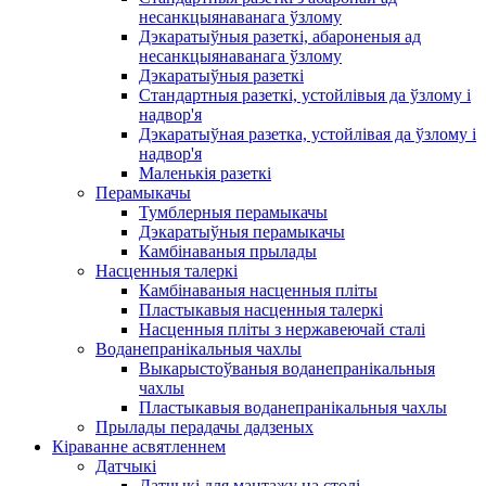
несанкцыянаванага ўзлому
Дэкаратыўныя разеткі, абароненыя ад
несанкцыянаванага ўзлому
Дэкаратыўныя разеткі
Стандартныя разеткі, устойлівыя да ўзлому і
надвор'я
Дэкаратыўная разетка, устойлівая да ўзлому і
надвор'я
Маленькія разеткі
Перамыкачы
Тумблерныя перамыкачы
Дэкаратыўныя перамыкачы
Камбінаваныя прылады
Насценныя талеркі
Камбінаваныя насценныя пліты
Пластыкавыя насценныя талеркі
Насценныя пліты з нержавеючай сталі
Воданепранікальныя чахлы
Выкарыстоўваныя воданепранікальныя
чахлы
Пластыкавыя воданепранікальныя чахлы
Прылады перадачы дадзеных
Кіраванне асвятленнем
Датчыкі
Датчыкі для мантажу на столі