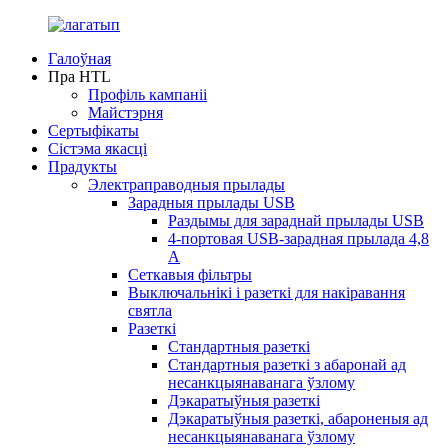
Галоўная
Пра HTL
Профіль кампаніі
Майстэрня
Сертыфікаты
Сістэма якасці
Прадукты
Электраправодныя прылады
Зарадныя прылады USB
Раздымы для зараднай прылады USB
4-портовая USB-зарадная прылада 4,8
А
Сеткавыя фільтры
Выключальнікі і разеткі для накіравання
святла
Разеткі
Стандартныя разеткі
Стандартныя разеткі з абаронай ад
несанкцыянаванага ўзлому
Дэкаратыўныя разеткі
Дэкаратыўныя разеткі, абароненыя ад
несанкцыянаванага ўзлому