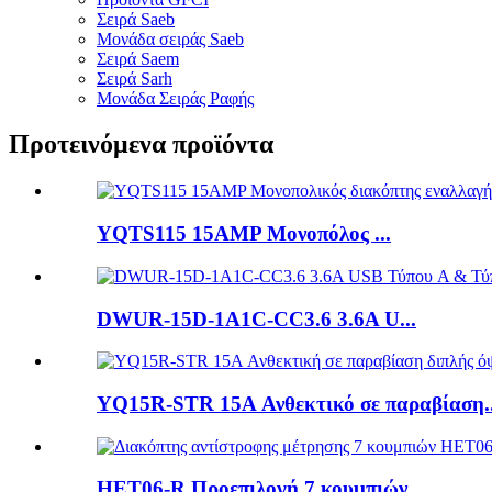
Σειρά Saeb
Μονάδα σειράς Saeb
Σειρά Saem
Σειρά Sarh
Μονάδα Σειράς Ραφής
Προτεινόμενα προϊόντα
YQTS115 15AMP Μονοπόλος ...
DWUR-15D-1A1C-CC3.6 3.6A U...
YQ15R-STR 15A Ανθεκτικό σε παραβίαση..
HET06-R Προεπιλογή 7 κουμπιών...