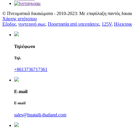
© Πνευματικά δικαιώματα - 2010-2023: Με επιφύλαξη παντός δικαι
Χάρτης ιστότοπου
Εξοδος
,
νυχτερινό φως
,
Προστασία από υπερτάσεις
,
125V
,
Ηλεκτρικ
Τηλέφωνο
Τηλ.
+8613736717361
E-mail
E-mail
sales@huataili-thailand.com