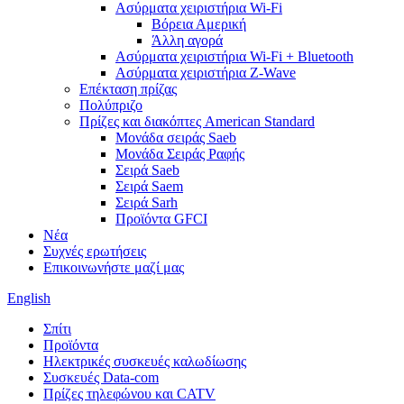
Ασύρματα χειριστήρια Wi-Fi
Βόρεια Αμερική
Άλλη αγορά
Ασύρματα χειριστήρια Wi-Fi + Bluetooth
Ασύρματα χειριστήρια Z-Wave
Επέκταση πρίζας
Πολύπριζο
Πρίζες και διακόπτες American Standard
Μονάδα σειράς Saeb
Μονάδα Σειράς Ραφής
Σειρά Saeb
Σειρά Saem
Σειρά Sarh
Προϊόντα GFCI
Νέα
Συχνές ερωτήσεις
Επικοινωνήστε μαζί μας
English
Σπίτι
Προϊόντα
Ηλεκτρικές συσκευές καλωδίωσης
Συσκευές Data-com
Πρίζες τηλεφώνου και CATV