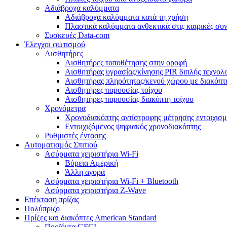
Αδιάβροχα καλύμματα
Αδιάβροχα καλύμματα κατά τη χρήση
Πλαστικά καλύμματα ανθεκτικά στις καιρικές συ
Συσκευές Data-com
Έλεγχοι φωτισμού
Αισθητήρες
Αισθητήρες τοποθέτησης στην οροφή
Αισθητήρας υγρασίας/κίνησης PIR διπλής τεχνολ
Αισθητήρας πληρότητας/κενού χώρου με διακόπ
Αισθητήρες παρουσίας τοίχου
Αισθητήρες παρουσίας διακόπτη τοίχου
Χρονόμετρα
Χρονοδιακόπτης αντίστροφης μέτρησης εντοιχισμ
Εντοιχιζόμενος ψηφιακός χρονοδιακόπτης
Ρυθμιστές έντασης
Αυτοματισμός Σπιτιού
Ασύρματα χειριστήρια Wi-Fi
Βόρεια Αμερική
Άλλη αγορά
Ασύρματα χειριστήρια Wi-Fi + Bluetooth
Ασύρματα χειριστήρια Z-Wave
Επέκταση πρίζας
Πολύπριζο
Πρίζες και διακόπτες American Standard
Προϊόντα GFCI