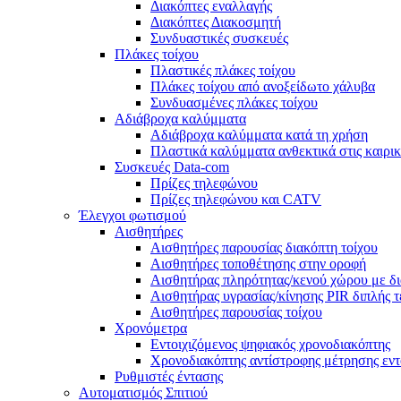
Διακόπτες εναλλαγής
Διακόπτες Διακοσμητή
Συνδυαστικές συσκευές
Πλάκες τοίχου
Πλαστικές πλάκες τοίχου
Πλάκες τοίχου από ανοξείδωτο χάλυβα
Συνδυασμένες πλάκες τοίχου
Αδιάβροχα καλύμματα
Αδιάβροχα καλύμματα κατά τη χρήση
Πλαστικά καλύμματα ανθεκτικά στις καιρι
Συσκευές Data-com
Πρίζες τηλεφώνου
Πρίζες τηλεφώνου και CATV
Έλεγχοι φωτισμού
Αισθητήρες
Αισθητήρες παρουσίας διακόπτη τοίχου
Αισθητήρες τοποθέτησης στην οροφή
Αισθητήρας πληρότητας/κενού χώρου με δ
Αισθητήρας υγρασίας/κίνησης PIR διπλής τ
Αισθητήρες παρουσίας τοίχου
Χρονόμετρα
Εντοιχιζόμενος ψηφιακός χρονοδιακόπτης
Χρονοδιακόπτης αντίστροφης μέτρησης εντ
Ρυθμιστές έντασης
Αυτοματισμός Σπιτιού