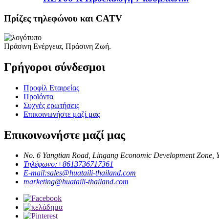
Πρίζες τηλεφώνου και CATV
Πράσινη Ενέργεια, Πράσινη Ζωή.
Γρήγοροι σύνδεσμοι
Προφίλ Εταιρείας
Προϊόντα
Συχνές ερωτήσεις
Επικοινωνήστε μαζί μας
Επικοινωνήστε μαζί μας
No. 6 Yangtian Road, Lingang Economic Development Zone, Yu
Τηλέφωνο:
+8613736717361
E-mail:
sales@huataili-thailand.com
marketing@huataili-thailand.com