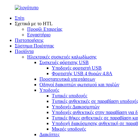
Σπίτι
Σχετικά με το HTL
Προφίλ Εταιρείας
Εργαστήριο
Πιστοποιήσεις
Σύστημα Ποιότητας
Προϊόντα
Ηλεκτρικές συσκευές καλωδίωσης
Συσκευές φόρτισης USB
Υποδοχές φορτιστή USB
Φορτιστής USB 4 θυρών 4.8A
Προστατευτικά υπερτάσεων
Οδηγοί διακοπτών φωτισμού και πριζών
Υποδοχές
Τυπικές υποδοχές
Τυπικές ανθεκτικές σε παραβίαση υποδοχέ
Υποδοχές Διακοσμητών
Υποδοχές ανθεκτικές στην παραβίαση για 
Τυπικές θήκες ανθεκτικές σε παραβίαση κα
Υποδοχή διακόσμησης ανθεκτική σε παραβί
Μικρές υποδοχές
Διακόπτες