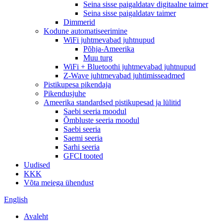
Seina sisse paigaldatav digitaalne taimer
Seina sisse paigaldatav taimer
Dimmerid
Kodune automatiseerimine
WiFi juhtmevabad juhtnupud
Põhja-Ameerika
Muu turg
WiFi + Bluetoothi ​​juhtmevabad juhtnupud
Z-Wave juhtmevabad juhtimisseadmed
Pistikupesa pikendaja
Pikendusjuhe
Ameerika standardsed pistikupesad ja lülitid
Saebi seeria moodul
Õmbluste seeria moodul
Saebi seeria
Saemi seeria
Sarhi seeria
GFCI tooted
Uudised
KKK
Võta meiega ühendust
English
Avaleht