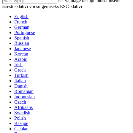
Vajutage otsingu alustamiseks
sisestusklahvi või sulgemiseks ESC-klahvi
English
French
German
Portuguese
Spanish
Russian
Japanese
Korean
Arabic
Irish
Greek
Turkish
Italian
Danish
Romanian
Indonesian
Czech
Afrikaans
Swedish
Polish
Basque
Catalan