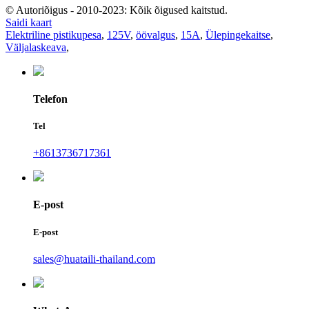
© Autoriõigus - 2010-2023: Kõik õigused kaitstud.
Saidi kaart
Elektriline pistikupesa
,
125V
,
öövalgus
,
15A
,
Ülepingekaitse
,
Väljalaskeava
,
Telefon
Tel
+8613736717361
E-post
E-post
sales@huataili-thailand.com