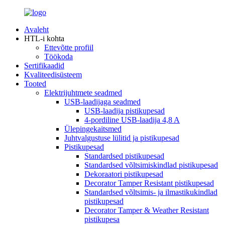
Avaleht
HTL-i kohta
Ettevõtte profiil
Töökoda
Sertifikaadid
Kvaliteedisüsteem
Tooted
Elektrijuhtmete seadmed
USB-laadijaga seadmed
USB-laadija pistikupesad
4-pordiline USB-laadija 4,8 A
Ülepingekaitsmed
Juhtvalgustuse lülitid ja pistikupesad
Pistikupesad
Standardsed pistikupesad
Standardsed võltsimiskindlad pistikupesad
Dekoraatori pistikupesad
Decorator Tamper Resistant pistikupesad
Standardsed võltsimis- ja ilmastikukindlad
pistikupesad
Decorator Tamper & Weather Resistant
pistikupesa