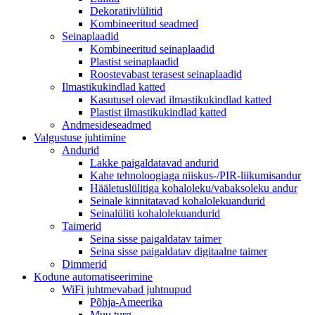
Dekoratiivlülitid
Kombineeritud seadmed
Seinaplaadid
Kombineeritud seinaplaadid
Plastist seinaplaadid
Roostevabast terasest seinaplaadid
Ilmastikukindlad katted
Kasutusel olevad ilmastikukindlad katted
Plastist ilmastikukindlad katted
Andmesideseadmed
Valgustuse juhtimine
Andurid
Lakke paigaldatavad andurid
Kahe tehnoloogiaga niiskus-/PIR-liikumisandur
Hääletuslülitiga kohaloleku/vabaksoleku andur
Seinale kinnitatavad kohalolekuandurid
Seinalüliti kohalolekuandurid
Taimerid
Seina sisse paigaldatav taimer
Seina sisse paigaldatav digitaalne taimer
Dimmerid
Kodune automatiseerimine
WiFi juhtmevabad juhtnupud
Põhja-Ameerika
Muu turg