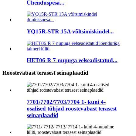
Ühenduspesa...
YQ15R-STR 15A võltsimiskindel...
HET06-R 7-nupuga eelseadistatud...
Roostevabast terasest seinaplaadid
7701/7702/7703/7704 1- kuni 4-
osalised tühjad roostevabast terasest
seinaplaadid