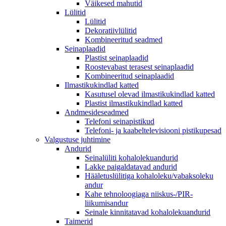
Väikesed mahutid
Lülitid
Lülitid
Dekoratiivlülitid
Kombineeritud seadmed
Seinaplaadid
Plastist seinaplaadid
Roostevabast terasest seinaplaadid
Kombineeritud seinaplaadid
Ilmastikukindlad katted
Kasutusel olevad ilmastikukindlad katted
Plastist ilmastikukindlad katted
Andmesideseadmed
Telefoni seinapistikud
Telefoni- ja kaabeltelevisiooni pistikupesad
Valgustuse juhtimine
Andurid
Seinalüliti kohalolekuandurid
Lakke paigaldatavad andurid
Hääletuslülitiga kohaloleku/vabaksoleku
andur
Kahe tehnoloogiaga niiskus-/PIR-
liikumisandur
Seinale kinnitatavad kohalolekuandurid
Taimerid