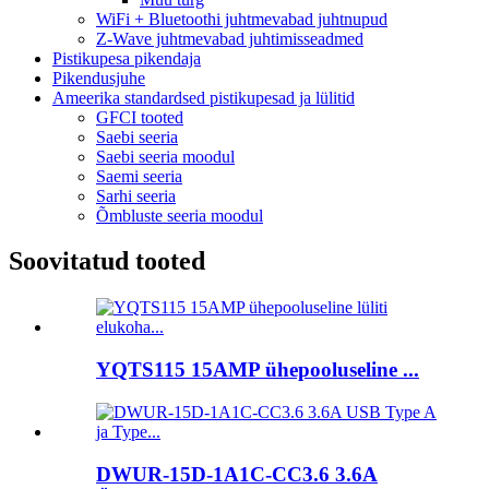
WiFi + Bluetoothi ​​juhtmevabad juhtnupud
Z-Wave juhtmevabad juhtimisseadmed
Pistikupesa pikendaja
Pikendusjuhe
Ameerika standardsed pistikupesad ja lülitid
GFCI tooted
Saebi seeria
Saebi seeria moodul
Saemi seeria
Sarhi seeria
Õmbluste seeria moodul
Soovitatud tooted
YQTS115 15AMP ühepooluseline ...
DWUR-15D-1A1C-CC3.6 3.6A