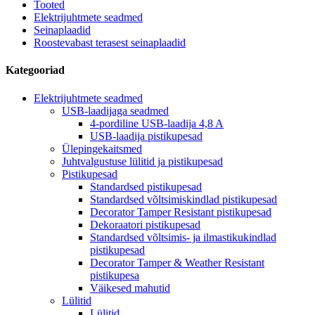
Tooted
Elektrijuhtmete seadmed
Seinaplaadid
Roostevabast terasest seinaplaadid
Kategooriad
Elektrijuhtmete seadmed
USB-laadijaga seadmed
4-pordiline USB-laadija 4,8 A
USB-laadija pistikupesad
Ülepingekaitsmed
Juhtvalgustuse lülitid ja pistikupesad
Pistikupesad
Standardsed pistikupesad
Standardsed võltsimiskindlad pistikupesad
Decorator Tamper Resistant pistikupesad
Dekoraatori pistikupesad
Standardsed võltsimis- ja ilmastikukindlad
pistikupesad
Decorator Tamper & Weather Resistant
pistikupesa
Väikesed mahutid
Lülitid
Lülitid