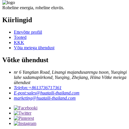
Roheline energia, roheline eluviis.
Kiirlingid
Ettevõtte profiil
Tooted
KKK
Võta meiega ühendust
Võtke ühendust
nr 6 Yangtian Road, Linangi majandusarengu tsoon, Yueqingi
lahe sadamapiirkond, Yueqing, Zhejiang, Hiina Võtke meiega
ühendust
Telefon:
+8613736717361
E-post:
sales@huataili-thailand.com
marketing@huataili-thailand.com