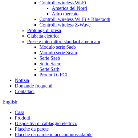
Controlli wireless Wi-Fi
America del Nord
Altro mercato
Controlli wireless Wi-Fi + Bluetooth
Controlli wireless Z-Wave
Prolunga di presa
Ciabatta elettrica
Prese e interruttori standard americani
Modulo serie Saeb
Modulo serie Seam
Serie Saeb
Serie Saem
Serie Sarh
Prodotti GFCI
Notizia
Domande frequenti
Contattaci
English
Casa
Prodotti
Dispositivi di cablaggio elettrico
Placche da parete
Placche da parete in acciaio inossidabile