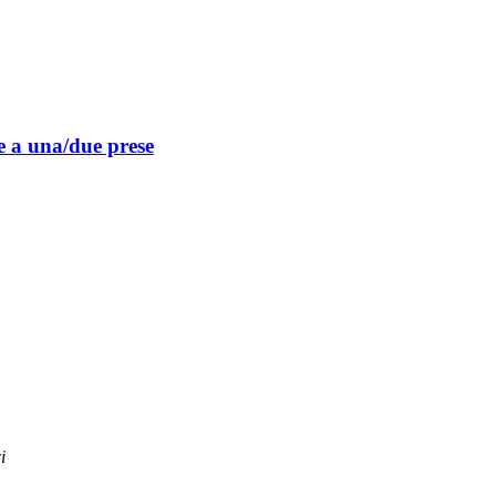
le a una/due prese
i