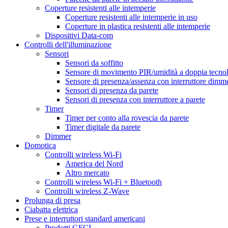
Coperture resistenti alle intemperie
Coperture resistenti alle intemperie in uso
Coperture in plastica resistenti alle intemperie
Dispositivi Data-com
Controlli dell'illuminazione
Sensori
Sensori da soffitto
Sensore di movimento PIR/umidità a doppia tecno
Sensore di presenza/assenza con interruttore dimm
Sensori di presenza da parete
Sensori di presenza con interruttore a parete
Timer
Timer per conto alla rovescia da parete
Timer digitale da parete
Dimmer
Domotica
Controlli wireless Wi-Fi
America del Nord
Altro mercato
Controlli wireless Wi-Fi + Bluetooth
Controlli wireless Z-Wave
Prolunga di presa
Ciabatta elettrica
Prese e interruttori standard americani
Prodotti GFCI