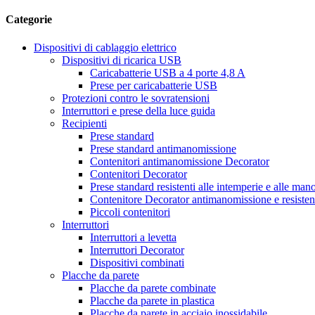
Categorie
Dispositivi di cablaggio elettrico
Dispositivi di ricarica USB
Caricabatterie USB a 4 porte 4,8 A
Prese per caricabatterie USB
Protezioni contro le sovratensioni
Interruttori e prese della luce guida
Recipienti
Prese standard
Prese standard antimanomissione
Contenitori antimanomissione Decorator
Contenitori Decorator
Prese standard resistenti alle intemperie e alle man
Contenitore Decorator antimanomissione e resistent
Piccoli contenitori
Interruttori
Interruttori a levetta
Interruttori Decorator
Dispositivi combinati
Placche da parete
Placche da parete combinate
Placche da parete in plastica
Placche da parete in acciaio inossidabile