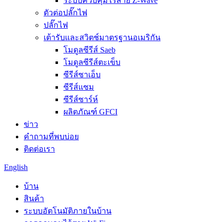
ระบบควบคุมไร้สาย Z-Wave
ตัวต่อปลั๊กไฟ
ปลั๊กไฟ
เต้ารับและสวิตช์มาตรฐานอเมริกัน
โมดูลซีรีส์ Saeb
โมดูลซีรีส์ตะเข็บ
ซีรีส์ซาเอ็บ
ซีรีส์แซม
ซีรีส์ซาร์ห์
ผลิตภัณฑ์ GFCI
ข่าว
คำถามที่พบบ่อย
ติดต่อเรา
English
บ้าน
สินค้า
ระบบอัตโนมัติภายในบ้าน