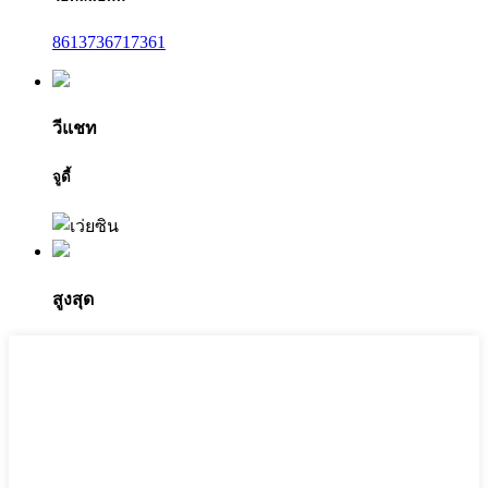
8613736717361
วีแชท
จูดี้
สูงสุด