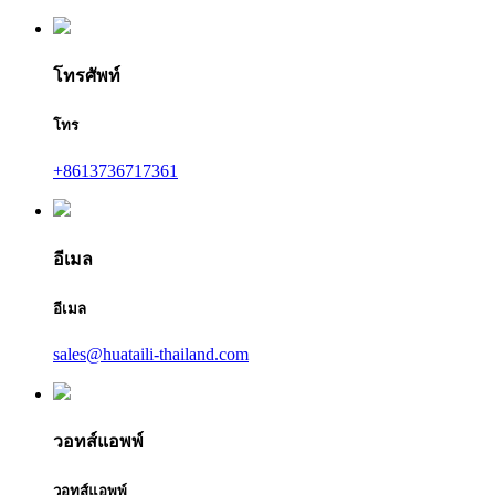
โทรศัพท์
โทร
+8613736717361
อีเมล
อีเมล
sales@huataili-thailand.com
วอทส์แอพพ์
วอทส์แอพพ์