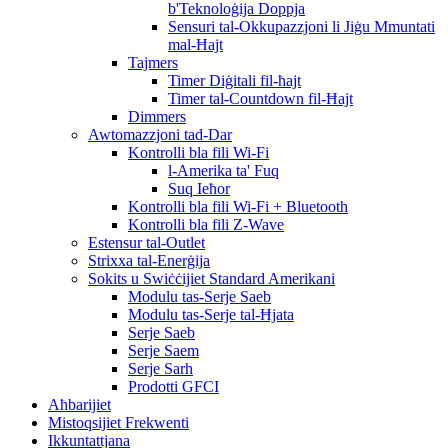
b'Teknoloġija Doppja
Sensuri tal-Okkupazzjoni li Jiġu Mmuntati
mal-Ħajt
Tajmers
Timer Diġitali fil-ħajt
Timer tal-Countdown fil-Ħajt
Dimmers
Awtomazzjoni tad-Dar
Kontrolli bla fili Wi-Fi
l-Amerika ta' Fuq
Suq Ieħor
Kontrolli bla fili Wi-Fi + Bluetooth
Kontrolli bla fili Z-Wave
Estensur tal-Outlet
Strixxa tal-Enerġija
Sokits u Swiċċijiet Standard Amerikani
Modulu tas-Serje Saeb
Modulu tas-Serje tal-Ħjata
Serje Saeb
Serje Saem
Serje Sarh
Prodotti GFCI
Aħbarijiet
Mistoqsijiet Frekwenti
Ikkuntattjana