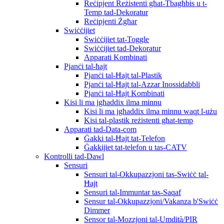
Reċipjent Reżistenti għat-Tbagħbis u t-
Temp tad-Dekoratur
Reċipjenti Żgħar
Swiċċijiet
Swiċċijiet tat-Toggle
Swiċċijiet tad-Dekoratur
Apparati Kombinati
Pjanċi tal-ħajt
Pjanċi tal-Ħajt tal-Plastik
Pjanċi tal-Ħajt tal-Azzar Inossidabbli
Pjanċi tal-Ħajt Kombinati
Kisi li ma jgħaddix ilma minnu
Kisi li ma jgħaddix ilma minnu waqt l-użu
Kisi tal-plastik reżistenti għat-temp
Apparati tad-Data-com
Ġakki tal-Ħajt tat-Telefon
Ġakkijiet tat-telefon u tas-CATV
Kontrolli tad-Dawl
Sensuri
Sensuri tal-Okkupazzjoni tas-Swiċċ tal-
Ħajt
Sensuri tal-Immuntar tas-Saqaf
Sensur tal-Okkupazzjoni/Vakanza b'Swiċċ
Dimmer
Sensor tal-Mozzjoni tal-Umdità/PIR