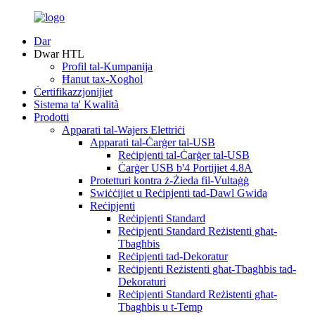
Dar
Dwar HTL
Profil tal-Kumpanija
Ħanut tax-Xogħol
Ċertifikazzjonijiet
Sistema ta' Kwalità
Prodotti
Apparati tal-Wajers Elettriċi
Apparati tal-Ċarġer tal-USB
Reċipjenti tal-Ċarġer tal-USB
Ċarġer USB b'4 Portijiet 4.8A
Protetturi kontra ż-Żieda fil-Vultaġġ
Swiċċijiet u Reċipjenti tad-Dawl Gwida
Reċipjenti
Reċipjenti Standard
Reċipjenti Standard Reżistenti għat-
Tbagħbis
Reċipjenti tad-Dekoratur
Reċipjenti Reżistenti għat-Tbagħbis tad-
Dekoraturi
Reċipjenti Standard Reżistenti għat-
Tbagħbis u t-Temp