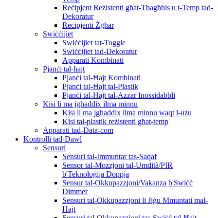
Reċipjent Reżistenti għat-Tbagħbis u t-Temp tad-
Dekoratur
Reċipjenti Żgħar
Swiċċijiet
Swiċċijiet tat-Toggle
Swiċċijiet tad-Dekoratur
Apparati Kombinati
Pjanċi tal-ħajt
Pjanċi tal-Ħajt Kombinati
Pjanċi tal-Ħajt tal-Plastik
Pjanċi tal-Ħajt tal-Azzar Inossidabbli
Kisi li ma jgħaddix ilma minnu
Kisi li ma jgħaddix ilma minnu waqt l-użu
Kisi tal-plastik reżistenti għat-temp
Apparati tad-Data-com
Kontrolli tad-Dawl
Sensuri
Sensuri tal-Immuntar tas-Saqaf
Sensor tal-Mozzjoni tal-Umdità/PIR
b'Teknoloġija Doppja
Sensur tal-Okkupazzjoni/Vakanza b'Swiċċ
Dimmer
Sensuri tal-Okkupazzjoni li Jiġu Mmuntati mal-
Ħajt
Sensuri tal-Okkupazzjoni tas-Swiċċ tal-Ħajt