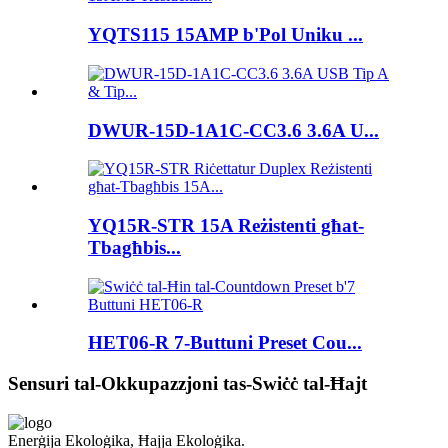
YQTS115 15AMP b'Pol Uniku ...
DWUR-15D-1A1C-CC3.6 3.6A U...
YQ15R-STR 15A Reżistenti għat-
Tbagħbis...
HET06-R 7-Buttuni Preset Cou...
Sensuri tal-Okkupazzjoni tas-Swiċċ tal-Ħajt
Enerġija Ekoloġika, Ħajja Ekoloġika.