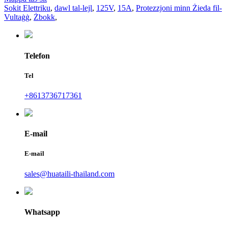
Sokit Elettriku
,
dawl tal-lejl
,
125V
,
15A
,
Protezzjoni minn Żieda fil-
Vultaġġ
,
Żbokk
,
Telefon
Tel
+8613736717361
E-mail
E-mail
sales@huataili-thailand.com
Whatsapp