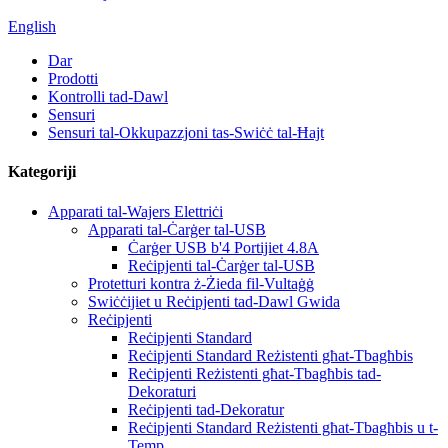
English
Dar
Prodotti
Kontrolli tad-Dawl
Sensuri
Sensuri tal-Okkupazzjoni tas-Swiċċ tal-Ħajt
Kategoriji
Apparati tal-Wajers Elettriċi
Apparati tal-Ċarġer tal-USB
Ċarġer USB b'4 Portijiet 4.8A
Reċipjenti tal-Ċarġer tal-USB
Protetturi kontra ż-Żieda fil-Vultaġġ
Swiċċijiet u Reċipjenti tad-Dawl Gwida
Reċipjenti
Reċipjenti Standard
Reċipjenti Standard Reżistenti għat-Tbagħbis
Reċipjenti Reżistenti għat-Tbagħbis tad-
Dekoraturi
Reċipjenti tad-Dekoratur
Reċipjenti Standard Reżistenti għat-Tbagħbis u t-
Temp