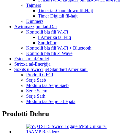
Tajmers
Timer tal-Countdown fil-Ħajt
Timer Diġitali fil-ħajt
Dimmers
Awtomazzjoni tad-Dar
Kontrolli bla fili Wi-Fi
l-Amerika ta' Fuq
Suq Ieħor
Kontrolli bla fili Wi-Fi + Bluetooth
Kontrolli bla fili Z-Wave
Estensur tal-Outlet
Strixxa tal-Enerġija
Sokits u Swiċċijiet Standard Amerikani
Prodotti GFCI
Serje Saeb
Modulu tas-Serje Saeb
Serje Saem
Serje Sarh
Modulu tas-Serje tal-Ħjata
Prodotti Dehru