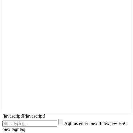
[javascript]
[/javascript]
Agħfas enter biex tfittex jew ESC
biex tagħlaq