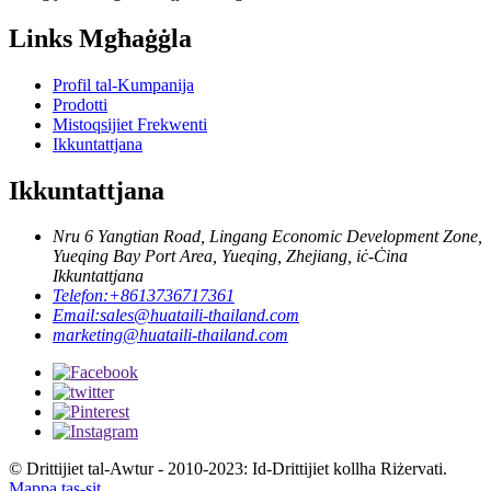
Links Mgħaġġla
Profil tal-Kumpanija
Prodotti
Mistoqsijiet Frekwenti
Ikkuntattjana
Ikkuntattjana
Nru 6 Yangtian Road, Lingang Economic Development Zone,
Yueqing Bay Port Area, Yueqing, Zhejiang, iċ-Ċina
Ikkuntattjana
Telefon:
+8613736717361
Email:
sales@huataili-thailand.com
marketing@huataili-thailand.com
© Drittijiet tal-Awtur - 2010-2023: Id-Drittijiet kollha Riżervati.
Mappa tas-sit