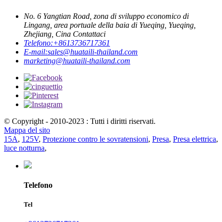
No. 6 Yangtian Road, zona di sviluppo economico di
Lingang, area portuale della baia di Yueqing, Yueqing,
Zhejiang, Cina Contattaci
Telefono:
+8613736717361
E-mail:
sales@huataili-thailand.com
marketing@huataili-thailand.com
© Copyright - 2010-2023 : Tutti i diritti riservati.
Mappa del sito
15A
,
125V
,
Protezione contro le sovratensioni
,
Presa
,
Presa elettrica
,
luce notturna
,
Telefono
Tel