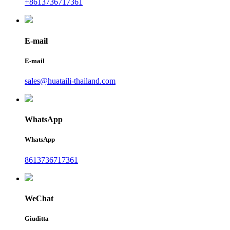
+8613736717361
E-mail
E-mail
sales@huataili-thailand.com
WhatsApp
WhatsApp
8613736717361
WeChat
Giuditta