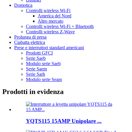
Domotica
Controlli wireless Wi-Fi
America del Nord
Altro mercato
Controlli wireless Wi-Fi + Bluetooth
Controlli wireless Z-Wave
Prolunga di presa
Ciabatta elettrica
Prese e interruttori standard americani
Prodotti GFCI
Serie Saeb
Modulo serie Saeb
Serie Saem
Serie Sarh
Modulo serie Seam
Prodotti in evidenza
YQTS115 15AMP Unipolare ...