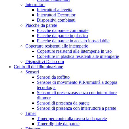
Interruttori
Interruttori a levetta
Interruttori Decorator
Dispositivi combinati
Placche da parete
Placche da parete combinate
Placche da parete in plastica
Placche da parete in acciaio inossidabile
Coperture resistenti alle intemperie
Coperture resistenti alle intemperie in uso
Coperture in plastica resistenti alle intemperie
Dispositivi Data-com
Controlli dell'illuminazione
Sensori
Sensori da soffitto
Sensore di movimento PIR/umidità a doppia
tecnologia
Sensore di presenza/assenza con interruttore
dimmer
Sensori di presenza da parete
Sensori di presenza con interruttore a parete
Timer
Timer per conto alla rovescia da parete
Timer digitale da parete
Dimmer