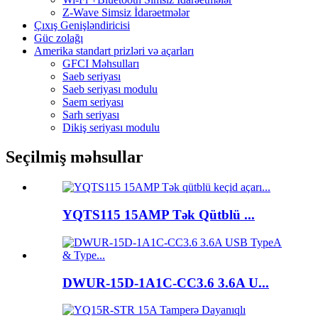
Z-Wave Simsiz İdarəetmələr
Çıxış Genişləndiricisi
Güc zolağı
Amerika standart prizləri və açarları
GFCI Məhsulları
Saeb seriyası
Saeb seriyası modulu
Saem seriyası
Sarh seriyası
Dikiş seriyası modulu
Seçilmiş məhsullar
YQTS115 15AMP Tək Qütblü ...
DWUR-15D-1A1C-CC3.6 3.6A U...