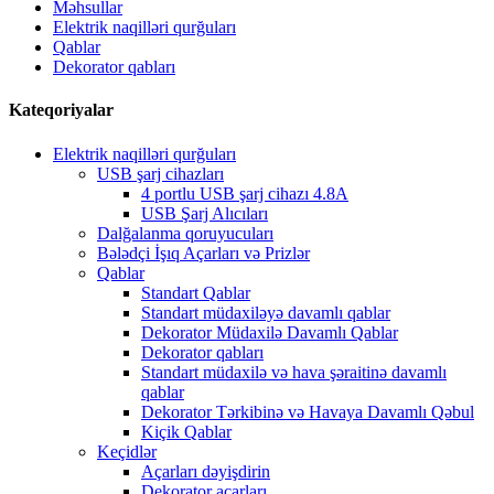
Məhsullar
Elektrik naqilləri qurğuları
Qablar
Dekorator qabları
Kateqoriyalar
Elektrik naqilləri qurğuları
USB şarj cihazları
4 portlu USB şarj cihazı 4.8A
USB Şarj Alıcıları
Dalğalanma qoruyucuları
Bələdçi İşıq Açarları və Prizlər
Qablar
Standart Qablar
Standart müdaxiləyə davamlı qablar
Dekorator Müdaxilə Davamlı Qablar
Dekorator qabları
Standart müdaxilə və hava şəraitinə davamlı
qablar
Dekorator Tərkibinə və Havaya Davamlı Qəbul
Kiçik Qablar
Keçidlər
Açarları dəyişdirin
Dekorator açarları