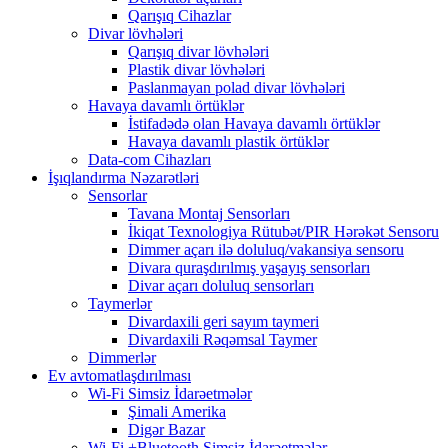
Qarışıq Cihazlar
Divar lövhələri
Qarışıq divar lövhələri
Plastik divar lövhələri
Paslanmayan polad divar lövhələri
Havaya davamlı örtüklər
İstifadədə olan Havaya davamlı örtüklər
Havaya davamlı plastik örtüklər
Data-com Cihazları
İşıqlandırma Nəzarətləri
Sensorlar
Tavana Montaj Sensorları
İkiqat Texnologiya Rütubət/PIR Hərəkət Sensoru
Dimmer açarı ilə doluluq/vakansiya sensoru
Divara quraşdırılmış yaşayış sensorları
Divar açarı doluluq sensorları
Taymerlər
Divardaxili geri sayım taymeri
Divardaxili Rəqəmsal Taymer
Dimmerlər
Ev avtomatlaşdırılması
Wi-Fi Simsiz İdarəetmələr
Şimali Amerika
Digər Bazar
Wi-Fi +Bluetooth Simsiz İdarəetmələr