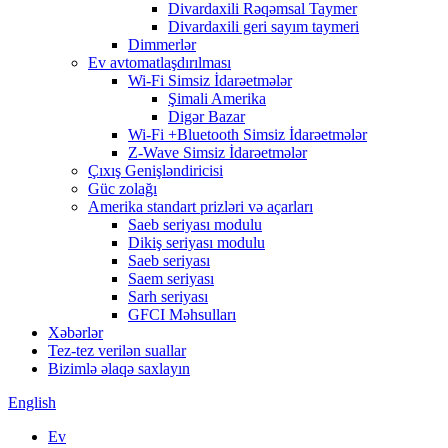
Divardaxili Rəqəmsal Taymer
Divardaxili geri sayım taymeri
Dimmerlər
Ev avtomatlaşdırılması
Wi-Fi Simsiz İdarəetmələr
Şimali Amerika
Digər Bazar
Wi-Fi +Bluetooth Simsiz İdarəetmələr
Z-Wave Simsiz İdarəetmələr
Çıxış Genişləndiricisi
Güc zolağı
Amerika standart prizləri və açarları
Saeb seriyası modulu
Dikiş seriyası modulu
Saeb seriyası
Saem seriyası
Sarh seriyası
GFCI Məhsulları
Xəbərlər
Tez-tez verilən suallar
Bizimlə əlaqə saxlayın
English
Ev