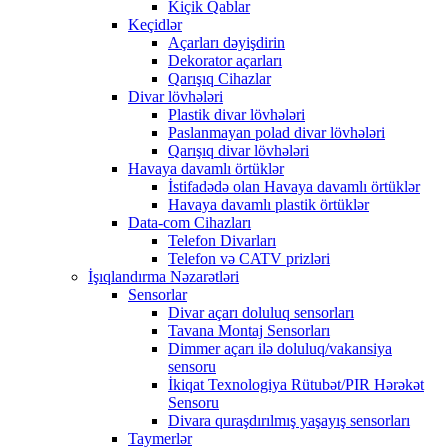
Kiçik Qablar
Keçidlər
Açarları dəyişdirin
Dekorator açarları
Qarışıq Cihazlar
Divar lövhələri
Plastik divar lövhələri
Paslanmayan polad divar lövhələri
Qarışıq divar lövhələri
Havaya davamlı örtüklər
İstifadədə olan Havaya davamlı örtüklər
Havaya davamlı plastik örtüklər
Data-com Cihazları
Telefon Divarları
Telefon və CATV prizləri
İşıqlandırma Nəzarətləri
Sensorlar
Divar açarı doluluq sensorları
Tavana Montaj Sensorları
Dimmer açarı ilə doluluq/vakansiya
sensoru
İkiqat Texnologiya Rütubət/PIR Hərəkət
Sensoru
Divara quraşdırılmış yaşayış sensorları
Taymerlər