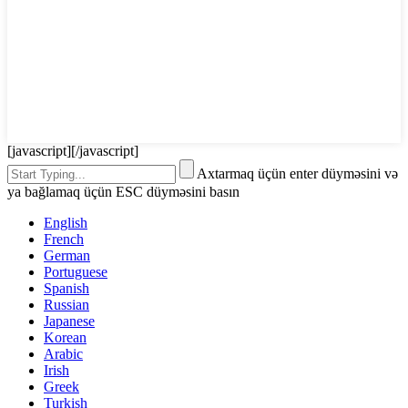
[javascript]
[/javascript]
Axtarmaq üçün enter düyməsini və
ya bağlamaq üçün ESC düyməsini basın
English
French
German
Portuguese
Spanish
Russian
Japanese
Korean
Arabic
Irish
Greek
Turkish