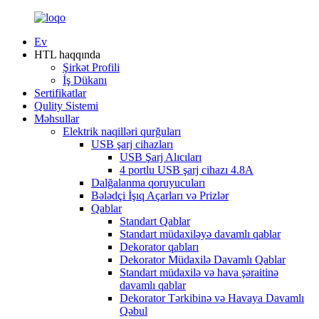
Ev
HTL haqqında
Şirkət Profili
İş Dükanı
Sertifikatlar
Qulity Sistemi
Məhsullar
Elektrik naqilləri qurğuları
USB şarj cihazları
USB Şarj Alıcıları
4 portlu USB şarj cihazı 4.8A
Dalğalanma qoruyucuları
Bələdçi İşıq Açarları və Prizlər
Qablar
Standart Qablar
Standart müdaxiləyə davamlı qablar
Dekorator qabları
Dekorator Müdaxilə Davamlı Qablar
Standart müdaxilə və hava şəraitinə
davamlı qablar
Dekorator Tərkibinə və Havaya Davamlı
Qəbul