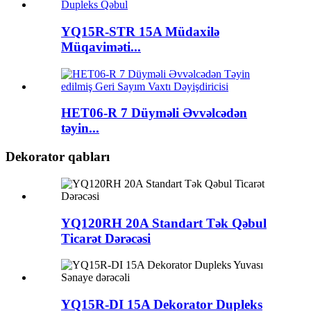
YQ15R-STR 15A Müdaxilə
Müqaviməti...
HET06-R 7 Düyməli Əvvəlcədən
təyin...
Dekorator qabları
YQ120RH 20A Standart Tək Qəbul
Ticarət Dərəcəsi
YQ15R-DI 15A Dekorator Dupleks