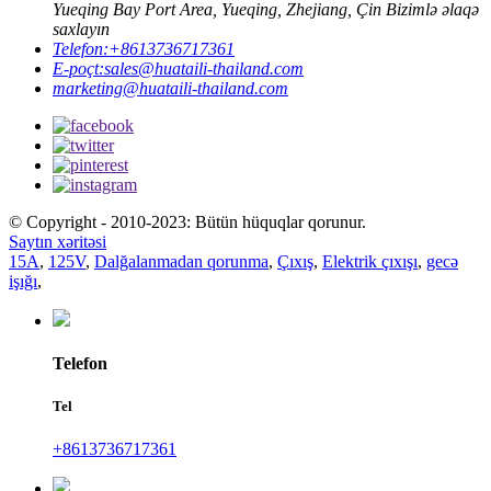
Yueqing Bay Port Area, Yueqing, Zhejiang, Çin Bizimlə əlaqə
saxlayın
Telefon:
+8613736717361
E-poçt:
sales@huataili-thailand.com
marketing@huataili-thailand.com
© Copyright - 2010-2023: Bütün hüquqlar qorunur.
Saytın xəritəsi
15A
,
125V
,
Dalğalanmadan qorunma
,
Çıxış
,
Elektrik çıxışı
,
gecə
işığı
,
Telefon
Tel
+8613736717361