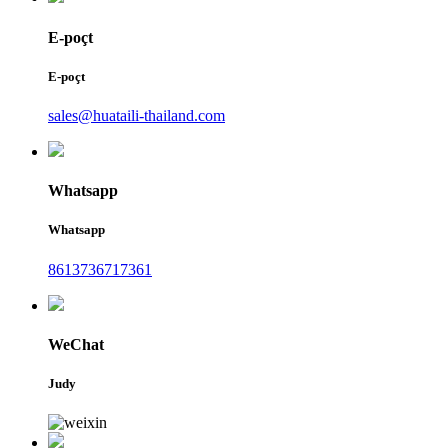
E-poçt
E-poçt
sales@huataili-thailand.com
Whatsapp
Whatsapp
8613736717361
WeChat
Judy