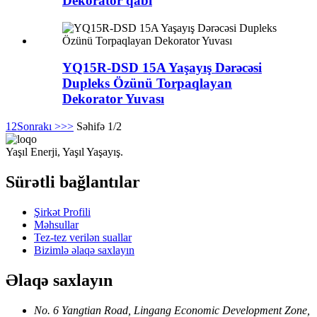
Dekorator qabı
YQ15R-DSD 15A Yaşayış Dərəcəsi
Dupleks Özünü Torpaqlayan
Dekorator Yuvası
1
2
Sonrakı >
>>
Səhifə 1/2
Yaşıl Enerji, Yaşıl Yaşayış.
Sürətli bağlantılar
Şirkət Profili
Məhsullar
Tez-tez verilən suallar
Bizimlə əlaqə saxlayın
Əlaqə saxlayın
No. 6 Yangtian Road, Lingang Economic Development Zone,