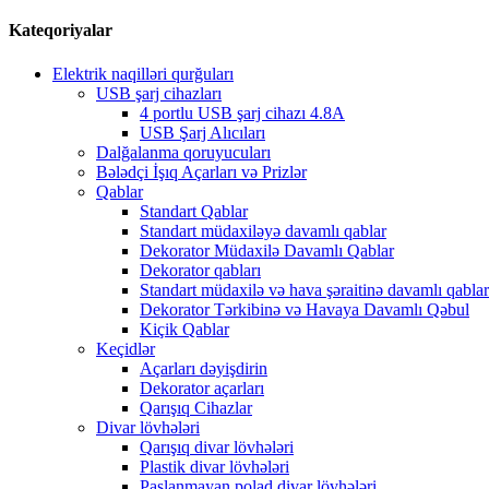
Kateqoriyalar
Elektrik naqilləri qurğuları
USB şarj cihazları
4 portlu USB şarj cihazı 4.8A
USB Şarj Alıcıları
Dalğalanma qoruyucuları
Bələdçi İşıq Açarları və Prizlər
Qablar
Standart Qablar
Standart müdaxiləyə davamlı qablar
Dekorator Müdaxilə Davamlı Qablar
Dekorator qabları
Standart müdaxilə və hava şəraitinə davamlı qablar
Dekorator Tərkibinə və Havaya Davamlı Qəbul
Kiçik Qablar
Keçidlər
Açarları dəyişdirin
Dekorator açarları
Qarışıq Cihazlar
Divar lövhələri
Qarışıq divar lövhələri
Plastik divar lövhələri
Paslanmayan polad divar lövhələri