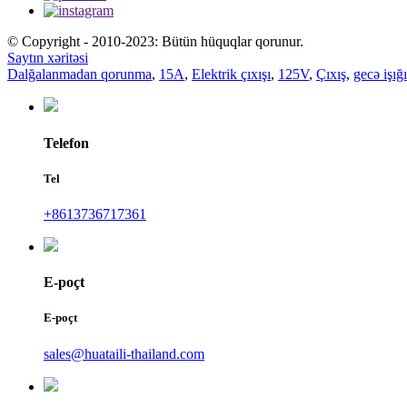
© Copyright - 2010-2023: Bütün hüquqlar qorunur.
Saytın xəritəsi
Dalğalanmadan qorunma
,
15A
,
Elektrik çıxışı
,
125V
,
Çıxış
,
gecə işığı
Telefon
Tel
+8613736717361
E-poçt
E-poçt
sales@huataili-thailand.com