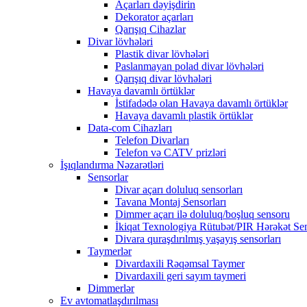
Açarları dəyişdirin
Dekorator açarları
Qarışıq Cihazlar
Divar lövhələri
Plastik divar lövhələri
Paslanmayan polad divar lövhələri
Qarışıq divar lövhələri
Havaya davamlı örtüklər
İstifadədə olan Havaya davamlı örtüklər
Havaya davamlı plastik örtüklər
Data-com Cihazları
Telefon Divarları
Telefon və CATV prizləri
İşıqlandırma Nəzarətləri
Sensorlar
Divar açarı doluluq sensorları
Tavana Montaj Sensorları
Dimmer açarı ilə doluluq/boşluq sensoru
İkiqat Texnologiya Rütubət/PIR Hərəkət Se
Divara quraşdırılmış yaşayış sensorları
Taymerlər
Divardaxili Rəqəmsal Taymer
Divardaxili geri sayım taymeri
Dimmerlər
Ev avtomatlaşdırılması