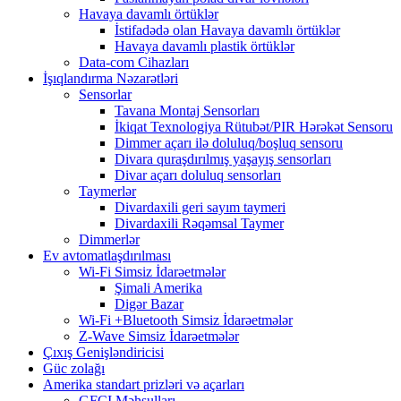
Havaya davamlı örtüklər
İstifadədə olan Havaya davamlı örtüklər
Havaya davamlı plastik örtüklər
Data-com Cihazları
İşıqlandırma Nəzarətləri
Sensorlar
Tavana Montaj Sensorları
İkiqat Texnologiya Rütubət/PIR Hərəkət Sensoru
Dimmer açarı ilə doluluq/boşluq sensoru
Divara quraşdırılmış yaşayış sensorları
Divar açarı doluluq sensorları
Taymerlər
Divardaxili geri sayım taymeri
Divardaxili Rəqəmsal Taymer
Dimmerlər
Ev avtomatlaşdırılması
Wi-Fi Simsiz İdarəetmələr
Şimali Amerika
Digər Bazar
Wi-Fi +Bluetooth Simsiz İdarəetmələr
Z-Wave Simsiz İdarəetmələr
Çıxış Genişləndiricisi
Güc zolağı
Amerika standart prizləri və açarları
GFCI Məhsulları