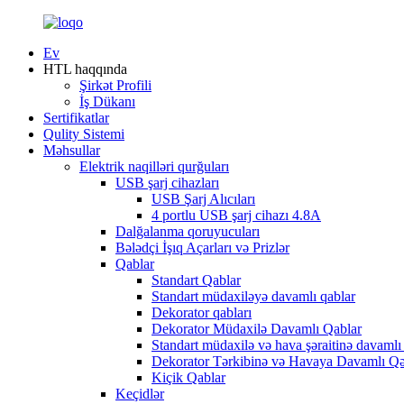
Ev
HTL haqqında
Şirkət Profili
İş Dükanı
Sertifikatlar
Qulity Sistemi
Məhsullar
Elektrik naqilləri qurğuları
USB şarj cihazları
USB Şarj Alıcıları
4 portlu USB şarj cihazı 4.8A
Dalğalanma qoruyucuları
Bələdçi İşıq Açarları və Prizlər
Qablar
Standart Qablar
Standart müdaxiləyə davamlı qablar
Dekorator qabları
Dekorator Müdaxilə Davamlı Qablar
Standart müdaxilə və hava şəraitinə davamlı
Dekorator Tərkibinə və Havaya Davamlı Q
Kiçik Qablar
Keçidlər