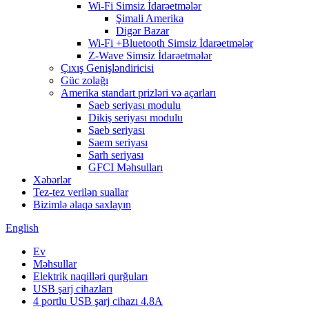
Wi-Fi Simsiz İdarəetmələr
Şimali Amerika
Digər Bazar
Wi-Fi +Bluetooth Simsiz İdarəetmələr
Z-Wave Simsiz İdarəetmələr
Çıxış Genişləndiricisi
Güc zolağı
Amerika standart prizləri və açarları
Saeb seriyası modulu
Dikiş seriyası modulu
Saeb seriyası
Saem seriyası
Sarh seriyası
GFCI Məhsulları
Xəbərlər
Tez-tez verilən suallar
Bizimlə əlaqə saxlayın
English
Ev
Məhsullar
Elektrik naqilləri qurğuları
USB şarj cihazları
4 portlu USB şarj cihazı 4.8A