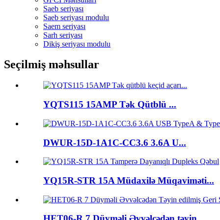
Saeb seriyası
Saeb seriyası modulu
Saem seriyası
Sarh seriyası
Dikiş seriyası modulu
Seçilmiş məhsullar
YQTS115 15AMP Tək Qütblü ...
DWUR-15D-1A1C-CC3.6 3.6A U...
YQ15R-STR 15A Müdaxilə Müqaviməti...
HET06-R 7 Düyməli Əvvəlcədən təyin...