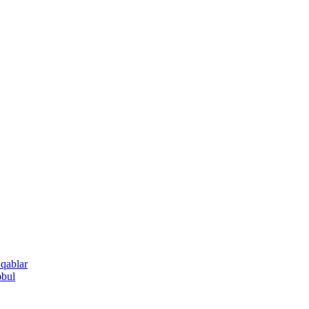
 qablar
əbul