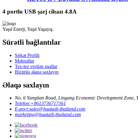
4 portlu USB şarj cihazı 4.8A
Yaşıl Enerji, Yaşıl Yaşayış.
Sürətli bağlantılar
Şirkət Profili
Məhsullar
Tez-tez verilən suallar
Bizimlə əlaqə saxlayın
Əlaqə saxlayın
No. 6 Yangtian Road, Lingang Economic Development Zone, Yu
Telefon:
+8613736717361
E-poçt:
sales@huataili-thailand.com
marketing@huataili-thailand.com