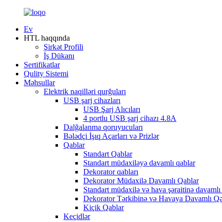
Ev
HTL haqqında
Şirkət Profili
İş Dükanı
Sertifikatlar
Qulity Sistemi
Məhsullar
Elektrik naqilləri qurğuları
USB şarj cihazları
USB Şarj Alıcıları
4 portlu USB şarj cihazı 4.8A
Dalğalanma qoruyucuları
Bələdçi İşıq Açarları və Prizlər
Qablar
Standart Qablar
Standart müdaxiləyə davamlı qablar
Dekorator qabları
Dekorator Müdaxilə Davamlı Qablar
Standart müdaxilə və hava şəraitinə davamlı
Dekorator Tərkibinə və Havaya Davamlı Q
Kiçik Qablar
Keçidlər