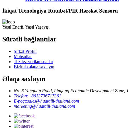
İkiqat Texnologiya Rütubət/PIR Hərəkət Sensoru
Yaşıl Enerji, Yaşıl Yaşayış.
Sürətli bağlantılar
Şirkət Profili
Məhsullar
Tez-tez verilən suallar
Bizimlə əlaqə saxlayın
Əlaqə saxlayın
No. 6 Yangtian Road, Lingang Economic Development Zone, Yue
Telefon:
+8613736717361
E-poçt:
sales@huataili-thailand.com
marketing@huataili-thailand.com