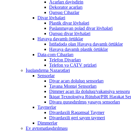
Açarları dəyişdirin
Dekorator açarları
Qarışıq Cihazlar
Divar lövhələri
Plastik divar lövhələri
Paslanmayan polad divar lövhələri
Qarışıq divar lövhələri
Havaya davamlı örtüklər
İstifadədə olan Havaya davamlı örtüklər
Havaya davamlı plastik örtüklər
Data-com Cihazları
Telefon Divarları
Telefon və CATV prizləri
İşıqlandırma Nəzarətləri
Sensorlar
Divar açarı doluluq sensorları
Tavana Montaj Sensorları
Dimmer açarı ilə doluluq/vakansiya sensoru
İkiqat Texnologiya Rütubət/PIR Hərəkət Se
Divara quraşdırılmış yaşayış sensorları
Taymerlər
Divardaxili Rəqəmsal Taymer
Divardaxili geri sayım taymeri
Dimmerlər
Ev avtomatlaşdırılması