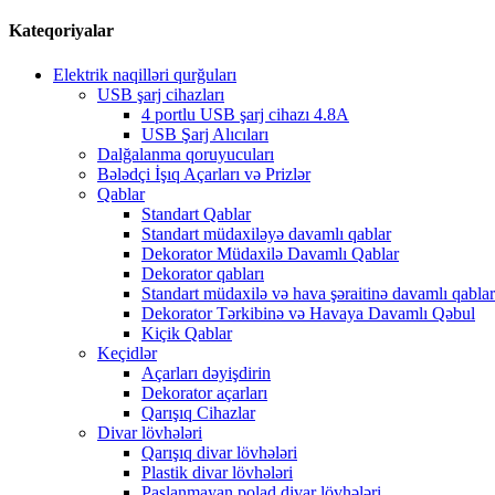
Kateqoriyalar
Elektrik naqilləri qurğuları
USB şarj cihazları
4 portlu USB şarj cihazı 4.8A
USB Şarj Alıcıları
Dalğalanma qoruyucuları
Bələdçi İşıq Açarları və Prizlər
Qablar
Standart Qablar
Standart müdaxiləyə davamlı qablar
Dekorator Müdaxilə Davamlı Qablar
Dekorator qabları
Standart müdaxilə və hava şəraitinə davamlı qablar
Dekorator Tərkibinə və Havaya Davamlı Qəbul
Kiçik Qablar
Keçidlər
Açarları dəyişdirin
Dekorator açarları
Qarışıq Cihazlar
Divar lövhələri
Qarışıq divar lövhələri
Plastik divar lövhələri
Paslanmayan polad divar lövhələri