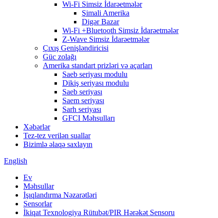
Wi-Fi Simsiz İdarəetmələr
Şimali Amerika
Digər Bazar
Wi-Fi +Bluetooth Simsiz İdarəetmələr
Z-Wave Simsiz İdarəetmələr
Çıxış Genişləndiricisi
Güc zolağı
Amerika standart prizləri və açarları
Saeb seriyası modulu
Dikiş seriyası modulu
Saeb seriyası
Saem seriyası
Sarh seriyası
GFCI Məhsulları
Xəbərlər
Tez-tez verilən suallar
Bizimlə əlaqə saxlayın
English
Ev
Məhsullar
İşıqlandırma Nəzarətləri
Sensorlar
İkiqat Texnologiya Rütubət/PIR Hərəkət Sensoru