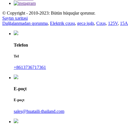
© Copyright - 2010-2023: Bütün hüquqlar qorunur.
Saytın xəritəsi
Dalğalanmadan qorunma
,
Elektrik çıxışı
,
gecə işığı
,
Çıxış
,
125V
,
15A
Telefon
Tel
+8613736717361
E-poçt
E-poçt
sales@huataili-thailand.com