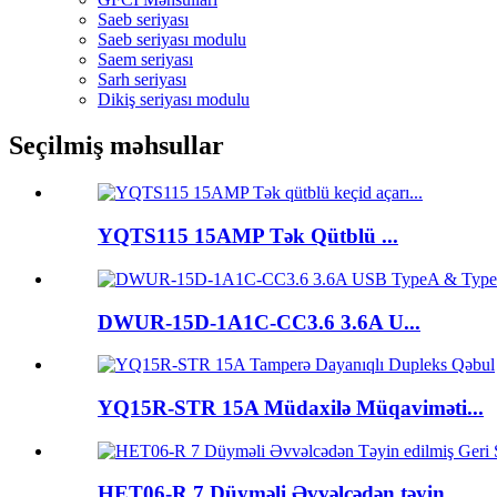
Saeb seriyası
Saeb seriyası modulu
Saem seriyası
Sarh seriyası
Dikiş seriyası modulu
Seçilmiş məhsullar
YQTS115 15AMP Tək Qütblü ...
DWUR-15D-1A1C-CC3.6 3.6A U...
YQ15R-STR 15A Müdaxilə Müqaviməti...
HET06-R 7 Düyməli Əvvəlcədən təyin...