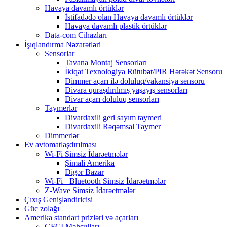
Havaya davamlı örtüklər
İstifadədə olan Havaya davamlı örtüklər
Havaya davamlı plastik örtüklər
Data-com Cihazları
İşıqlandırma Nəzarətləri
Sensorlar
Tavana Montaj Sensorları
İkiqat Texnologiya Rütubət/PIR Hərəkət Sensoru
Dimmer açarı ilə doluluq/vakansiya sensoru
Divara quraşdırılmış yaşayış sensorları
Divar açarı doluluq sensorları
Taymerlər
Divardaxili geri sayım taymeri
Divardaxili Rəqəmsal Taymer
Dimmerlər
Ev avtomatlaşdırılması
Wi-Fi Simsiz İdarəetmələr
Şimali Amerika
Digər Bazar
Wi-Fi +Bluetooth Simsiz İdarəetmələr
Z-Wave Simsiz İdarəetmələr
Çıxış Genişləndiricisi
Güc zolağı
Amerika standart prizləri və açarları
GFCI Məhsulları