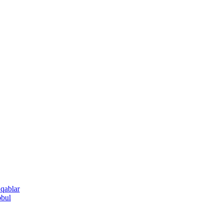
 qablar
əbul