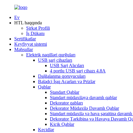
Ev
HTL haqqında
Şirkət Profili
İş Dükanı
Sertifikatlar
Keyfiyyət sistemi
Məhsullar
Elektrik naqilləri qurğuları
USB şarj cihazları
USB Şarj Alıcıları
4 portlu USB şarj cihazı 4.8A
Dalğalanma qoruyucuları
Bələdçi İşıq Açarları və Prizlər
Qablar
Standart Qablar
Standart müdaxiləyə davamlı qablar
Dekorator qabları
Dekorator Müdaxilə Davamlı Qablar
Standart müdaxilə və hava şəraitinə davamlı
Dekorator Tərkibinə və Havaya Davamlı Q
Kiçik Qablar
Keçidlər