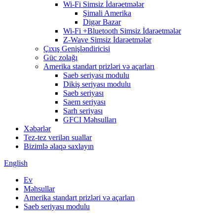
Wi-Fi Simsiz İdarəetmələr
Şimali Amerika
Digər Bazar
Wi-Fi +Bluetooth Simsiz İdarəetmələr
Z-Wave Simsiz İdarəetmələr
Çıxış Genişləndiricisi
Güc zolağı
Amerika standart prizləri və açarları
Saeb seriyası modulu
Dikiş seriyası modulu
Saeb seriyası
Saem seriyası
Sarh seriyası
GFCI Məhsulları
Xəbərlər
Tez-tez verilən suallar
Bizimlə əlaqə saxlayın
English
Ev
Məhsullar
Amerika standart prizləri və açarları
Saeb seriyası modulu