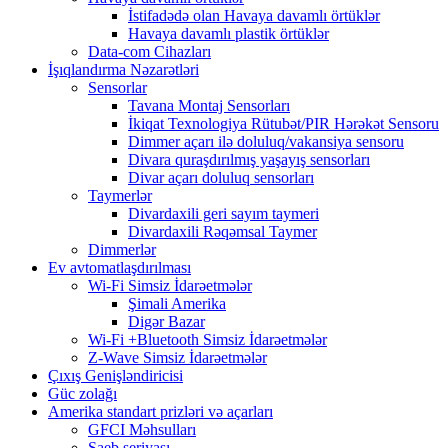
İstifadədə olan Havaya davamlı örtüklər
Havaya davamlı plastik örtüklər
Data-com Cihazları
İşıqlandırma Nəzarətləri
Sensorlar
Tavana Montaj Sensorları
İkiqat Texnologiya Rütubət/PIR Hərəkət Sensoru
Dimmer açarı ilə doluluq/vakansiya sensoru
Divara quraşdırılmış yaşayış sensorları
Divar açarı doluluq sensorları
Taymerlər
Divardaxili geri sayım taymeri
Divardaxili Rəqəmsal Taymer
Dimmerlər
Ev avtomatlaşdırılması
Wi-Fi Simsiz İdarəetmələr
Şimali Amerika
Digər Bazar
Wi-Fi +Bluetooth Simsiz İdarəetmələr
Z-Wave Simsiz İdarəetmələr
Çıxış Genişləndiricisi
Güc zolağı
Amerika standart prizləri və açarları
GFCI Məhsulları
Saeb seriyası