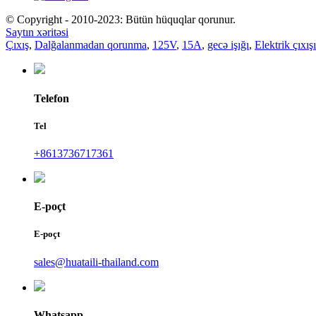
© Copyright - 2010-2023: Bütün hüquqlar qorunur.
Saytın xəritəsi
Çıxış
,
Dalğalanmadan qorunma
,
125V
,
15A
,
gecə işığı
,
Elektrik çıxışı
Telefon
Tel
+8613736717361
E-poçt
E-poçt
sales@huataili-thailand.com
Whatsapp