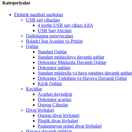
Kateqoriyalar
Elektrik naqilləri qurğuları
USB şarj cihazları
4 portlu USB şarj cihazı 4.8A
USB Şarj Alıcıları
Dalğalanma qoruyucuları
Bələdçi İşıq Açarları və Prizlər
Qablar
Standart Qablar
Standart müdaxiləyə davamlı qablar
Dekorator Müdaxilə Davamlı Qablar
Dekorator qabları
Standart müdaxilə və hava şəraitinə davamlı qablar
Dekorator Tərkibinə və Havaya Davamlı Qəbul
Kiçik Qablar
Keçidlər
Açarları dəyişdirin
Dekorator açarları
Qarışıq Cihazlar
Divar lövhələri
Qarışıq divar lövhələri
Plastik divar lövhələri
Paslanmayan polad divar lövhələri
Havaya davamlı örtüklər