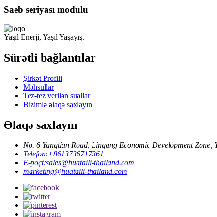
Saeb seriyası modulu
Yaşıl Enerji, Yaşıl Yaşayış.
Sürətli bağlantılar
Şirkət Profili
Məhsullar
Tez-tez verilən suallar
Bizimlə əlaqə saxlayın
Əlaqə saxlayın
No. 6 Yangtian Road, Lingang Economic Development Zone, Yue
Telefon:
+8613736717361
E-poçt:
sales@huataili-thailand.com
marketing@huataili-thailand.com