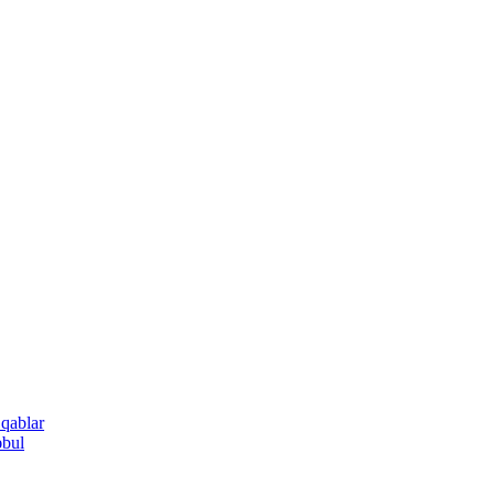
 qablar
əbul