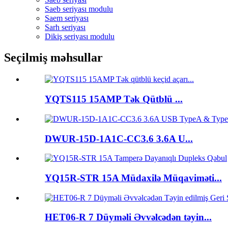
Saeb seriyası modulu
Saem seriyası
Sarh seriyası
Dikiş seriyası modulu
Seçilmiş məhsullar
YQTS115 15AMP Tək Qütblü ...
DWUR-15D-1A1C-CC3.6 3.6A U...
YQ15R-STR 15A Müdaxilə Müqaviməti...
HET06-R 7 Düyməli Əvvəlcədən təyin...