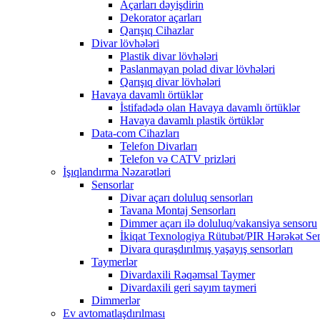
Açarları dəyişdirin
Dekorator açarları
Qarışıq Cihazlar
Divar lövhələri
Plastik divar lövhələri
Paslanmayan polad divar lövhələri
Qarışıq divar lövhələri
Havaya davamlı örtüklər
İstifadədə olan Havaya davamlı örtüklər
Havaya davamlı plastik örtüklər
Data-com Cihazları
Telefon Divarları
Telefon və CATV prizləri
İşıqlandırma Nəzarətləri
Sensorlar
Divar açarı doluluq sensorları
Tavana Montaj Sensorları
Dimmer açarı ilə doluluq/vakansiya sensoru
İkiqat Texnologiya Rütubət/PIR Hərəkət Se
Divara quraşdırılmış yaşayış sensorları
Taymerlər
Divardaxili Rəqəmsal Taymer
Divardaxili geri sayım taymeri
Dimmerlər
Ev avtomatlaşdırılması