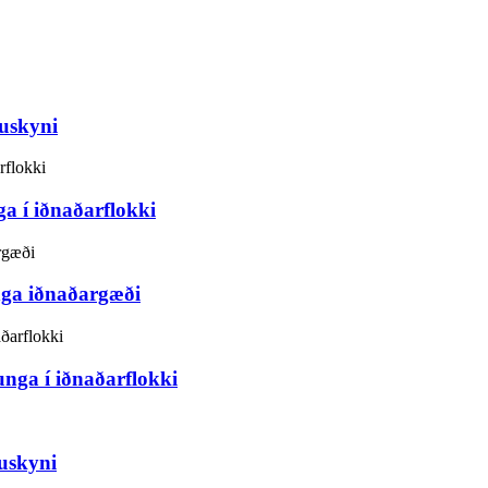
nuskyni
a í iðnaðarflokki
nga iðnaðargæði
nga í iðnaðarflokki
uskyni