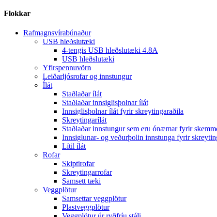
Flokkar
Rafmagnsvírabúnaður
USB hleðslutæki
4-tengis USB hleðslutæki 4.8A
USB hleðslutæki
Yfirspennuvörn
Leiðarljósrofar og innstungur
Ílát
Staðlaðar ílát
Staðlaðar innsiglisþolnar ílát
Innsiglisþolnar ílát fyrir skreytingaraðila
Skreytingarílát
Staðlaðar innstungur sem eru ónæmar fyrir skem
Innsiglunar- og veðurþolin innstunga fyrir skreytin
Lítil ílát
Rofar
Skiptirofar
Skreytingarrofar
Samsett tæki
Veggplötur
Samsettar veggplötur
Plastveggplötur
Veggplötur úr ryðfríu stáli