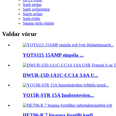
Saeb serían
Saeb seríueining
Saem serían
Sarh-röðin
Sauma seríu eining
Valdar vörur
YQTS115 15AMP einpóla ...
DWUR-15D-1A1C-CC3.6 3.6A U...
YQ15R-STR 15A Innbrotsvörn...
HET06-R 7 hnappa forstillt kerfi...