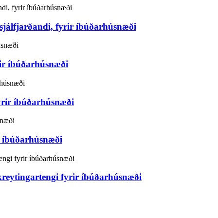
álfjarðandi, fyrir íbúðarhúsnæði
ir íbúðarhúsnæði
yrir íbúðarhúsnæði
í íbúðarhúsnæði
reytingartengi fyrir íbúðarhúsnæði