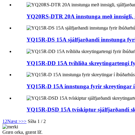
YQ20RS-DTR 20A innstunga með innsigli, sj
YQ15R-DS 15A sjálfjarðandi innstunga fyr
YQ15R-DD 15A tvíhliða skreytingartengi f
YQ15R-D 15A innstunga fyrir skreytingar 
YQ15R-DSD 15A tvískiptur sjálfjarðandi sk
1
2
Næst >
>>
Síða 1 / 2
Græn orka, grænt líf.