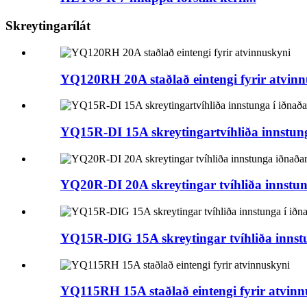
Skreytingarílát
YQ120RH 20A staðlað eintengi fyrir atvin
YQ15R-DI 15A skreytingartvíhliða innstung
YQ20R-DI 20A skreytingar tvíhliða innstu
YQ15R-DIG 15A skreytingar tvíhliða innstu
YQ115RH 15A staðlað eintengi fyrir atvinn