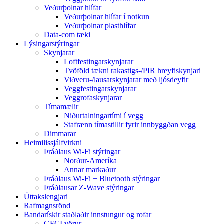
Veðurþolnar hlífar
Veðurþolnar hlífar í notkun
Veðurþolnar plasthlífar
Data-com tæki
Lýsingarstýringar
Skynjarar
Loftfestingarskynjarar
Tvöföld tækni rakastigs-/PIR hreyfiskynjari
Viðveru-/lausarskynjarar með ljósdeyfir
Veggfestingarskynjarar
Veggrofaskynjarar
Tímamælir
Niðurtalningartími í vegg
Stafrænn tímastillir fyrir innbyggðan vegg
Dimmarar
Heimilissjálfvirkni
Þráðlaus Wi-Fi stýringar
Norður-Ameríka
Annar markaður
Þráðlaus Wi-Fi + Bluetooth stýringar
Þráðlausar Z-Wave stýringar
Úttakslengjari
Rafmagnsrönd
Bandarískir staðlaðir innstungur og rofar
GFCI vörur