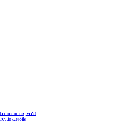
 skemmdum og veðri
kreytingaraðila