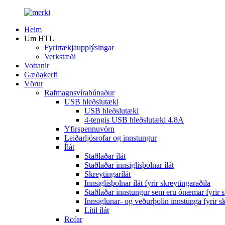
Heim
Um HTL
Fyrirtækjaupplýsingar
Verkstæði
Vottanir
Gæðakerfi
Vörur
Rafmagnsvírabúnaður
USB hleðslutæki
USB hleðslutæki
4-tengis USB hleðslutæki 4.8A
Yfirspennuvörn
Leiðarljósrofar og innstungur
Ílát
Staðlaðar ílát
Staðlaðar innsiglisþolnar ílát
Skreytingarílát
Innsiglisþolnar ílát fyrir skreytingaraðila
Staðlaðar innstungur sem eru ónæmar fyrir
Innsiglunar- og veðurþolin innstunga fyrir s
Lítil ílát
Rofar