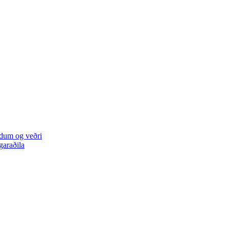
mdum og veðri
garaðila