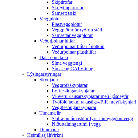
Skiptirofar
Skreytingarrofar
Samsett tæki
Veggplötur
Plastveggplötur
Veggplötur úr ryðfríu stáli
Samsettar veggplötur
Veðurþolnar hlífar
Veðurþolnar hlífar í notkun
Veðurþolnar plasthlífar
Data-com tæki
Síma veggtengi
Síma- og CATV-tengi
Lýsingarstýringar
Skynjarar
Veggrofaskynjarar
Loftfestingarskynjarar
Viðveru-/lausarskynjarar með ljósdeyfir
Tvöföld tækni rakastigs-/PIR hreyfiskynjari
Veggfestingarskynjarar
Tímamælir
Stafrænn tímastillir fyrir innbyggðan vegg
Niðurtalningartími í vegg
Dimmarar
Heimilissjálfvirkni