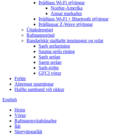
Þráðlaus Wi-Fi stýringar
Norður-Ameríka
Annar markaður
Þráðlaus Wi-Fi + Bluetooth stýringar
Þráðlausar Z-Wave stýringar
Úttakslengjari
Rafmagnsrönd
Bandarískir staðlaðir innstungur og rofar
Saeb seríueining
Sauma seríu eining
Saeb serían
Saem serían
Sarh-röðin
GFCI vörur
Fréttir
Algengar spurningar
Hafðu samband við okkur
English
Heim
Vörur
Rafmagnsvírabúnaður
Ílát
Skreytingarílát