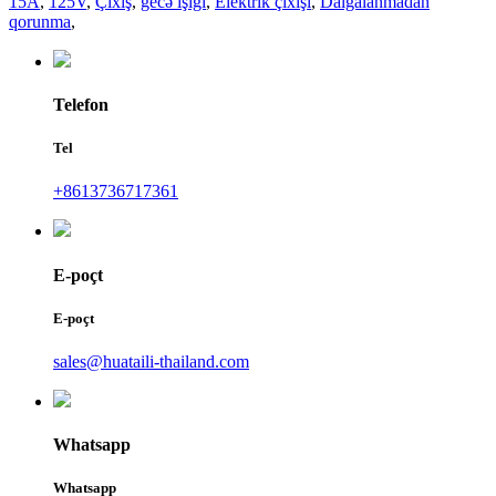
15A
,
125V
,
Çıxış
,
gecə işığı
,
Elektrik çıxışı
,
Dalğalanmadan
qorunma
,
Telefon
Tel
+8613736717361
E-poçt
E-poçt
sales@huataili-thailand.com
Whatsapp
Whatsapp