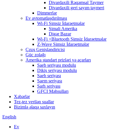
Divardaxili Rəqəmsal Taymer
Divardaxili geri sayım taymeri
Dimmerlər
Ev avtomatlaşdırılması
Wi-Fi Simsiz İdarəetmələr
Şimali Amerika
Digər Bazar
Wi-Fi +Bluetooth Simsiz İdarəetmələr
Z-Wave Simsiz İdarəetmələr
Çıxış Genişləndiricisi
Güc zolağı
Amerika standart prizləri və açarları
Saeb seriyası modulu
Dikiş seriyası modulu
Saeb seriyası
Saem seriyası
Sarh seriyası
GFCI Məhsulları
Xəbərlər
Tez-tez verilən suallar
Bizimlə əlaqə saxlayın
English
Ev