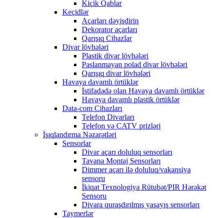
Kiçik Qablar
Keçidlər
Açarları dəyişdirin
Dekorator açarları
Qarışıq Cihazlar
Divar lövhələri
Plastik divar lövhələri
Paslanmayan polad divar lövhələri
Qarışıq divar lövhələri
Havaya davamlı örtüklər
İstifadədə olan Havaya davamlı örtüklər
Havaya davamlı plastik örtüklər
Data-com Cihazları
Telefon Divarları
Telefon və CATV prizləri
İşıqlandırma Nəzarətləri
Sensorlar
Divar açarı doluluq sensorları
Tavana Montaj Sensorları
Dimmer açarı ilə doluluq/vakansiya
sensoru
İkiqat Texnologiya Rütubət/PIR Hərəkət
Sensoru
Divara quraşdırılmış yaşayış sensorları
Taymerlər