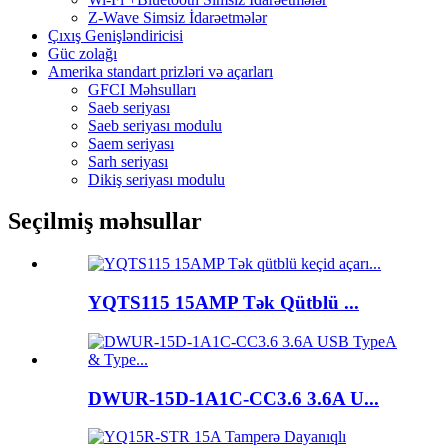
Z-Wave Simsiz İdarəetmələr
Çıxış Genişləndiricisi
Güc zolağı
Amerika standart prizləri və açarları
GFCI Məhsulları
Saeb seriyası
Saeb seriyası modulu
Saem seriyası
Sarh seriyası
Dikiş seriyası modulu
Seçilmiş məhsullar
YQTS115 15AMP Tək Qütblü ...
DWUR-15D-1A1C-CC3.6 3.6A U...