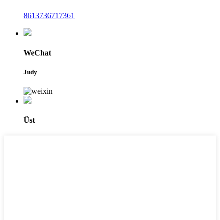
8613736717361
WeChat
Judy
Üst