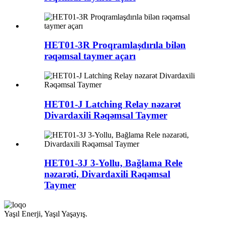
HET01-3R Proqramlaşdırıla bilən
rəqəmsal taymer açarı
HET01-J Latching Relay nəzarət
Divardaxili Rəqəmsal Taymer
HET01-3J 3-Yollu, Bağlama Rele
nəzarəti, Divardaxili Rəqəmsal
Taymer
Yaşıl Enerji, Yaşıl Yaşayış.