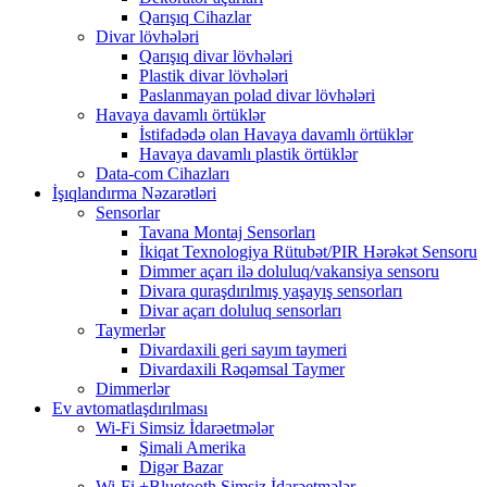
Qarışıq Cihazlar
Divar lövhələri
Qarışıq divar lövhələri
Plastik divar lövhələri
Paslanmayan polad divar lövhələri
Havaya davamlı örtüklər
İstifadədə olan Havaya davamlı örtüklər
Havaya davamlı plastik örtüklər
Data-com Cihazları
İşıqlandırma Nəzarətləri
Sensorlar
Tavana Montaj Sensorları
İkiqat Texnologiya Rütubət/PIR Hərəkət Sensoru
Dimmer açarı ilə doluluq/vakansiya sensoru
Divara quraşdırılmış yaşayış sensorları
Divar açarı doluluq sensorları
Taymerlər
Divardaxili geri sayım taymeri
Divardaxili Rəqəmsal Taymer
Dimmerlər
Ev avtomatlaşdırılması
Wi-Fi Simsiz İdarəetmələr
Şimali Amerika
Digər Bazar
Wi-Fi +Bluetooth Simsiz İdarəetmələr