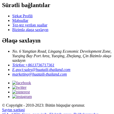
Sürətli bağlantılar
Şirkət Profili
Məhsullar
Tez-tez verilən suallar
Bizimlə əlaqə saxlayın
Əlaqə saxlayın
No. 6 Yangtian Road, Lingang Economic Development Zone,
Yueqing Bay Port Area, Yueqing, Zhejiang, Çin Bizimlə əlaqə
saxlayın
Telefon:
+8613736717361
E-poçt:
sales@huataili-thailand.com
marketing@huataili-thailand.com
© Copyright - 2010-2023: Bütün hüquqlar qorunur.
Saytın xəritəsi