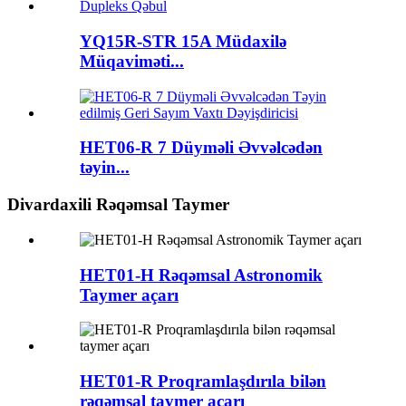
YQ15R-STR 15A Müdaxilə
Müqaviməti...
HET06-R 7 Düyməli Əvvəlcədən
təyin...
Divardaxili Rəqəmsal Taymer
HET01-H Rəqəmsal Astronomik
Taymer açarı
HET01-R Proqramlaşdırıla bilən
rəqəmsal taymer açarı