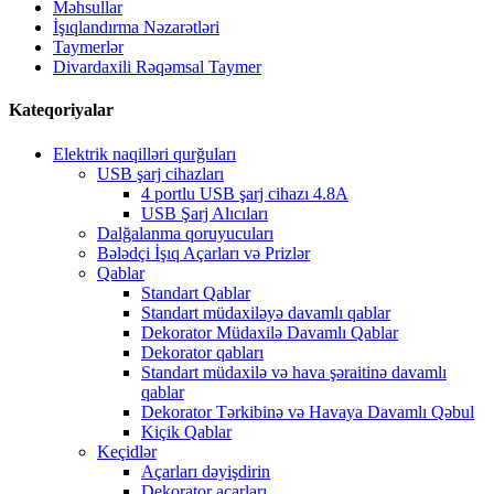
Məhsullar
İşıqlandırma Nəzarətləri
Taymerlər
Divardaxili Rəqəmsal Taymer
Kateqoriyalar
Elektrik naqilləri qurğuları
USB şarj cihazları
4 portlu USB şarj cihazı 4.8A
USB Şarj Alıcıları
Dalğalanma qoruyucuları
Bələdçi İşıq Açarları və Prizlər
Qablar
Standart Qablar
Standart müdaxiləyə davamlı qablar
Dekorator Müdaxilə Davamlı Qablar
Dekorator qabları
Standart müdaxilə və hava şəraitinə davamlı
qablar
Dekorator Tərkibinə və Havaya Davamlı Qəbul
Kiçik Qablar
Keçidlər
Açarları dəyişdirin
Dekorator açarları