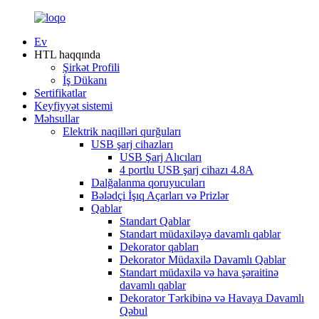
Ev
HTL haqqında
Şirkət Profili
İş Dükanı
Sertifikatlar
Keyfiyyət sistemi
Məhsullar
Elektrik naqilləri qurğuları
USB şarj cihazları
USB Şarj Alıcıları
4 portlu USB şarj cihazı 4.8A
Dalğalanma qoruyucuları
Bələdçi İşıq Açarları və Prizlər
Qablar
Standart Qablar
Standart müdaxiləyə davamlı qablar
Dekorator qabları
Dekorator Müdaxilə Davamlı Qablar
Standart müdaxilə və hava şəraitinə
davamlı qablar
Dekorator Tərkibinə və Havaya Davamlı
Qəbul