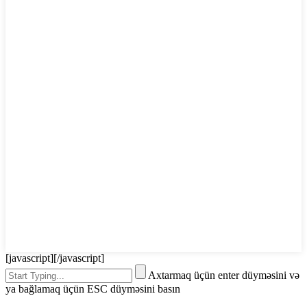
[javascript]
[/javascript]
Axtarmaq üçün enter düyməsini və
ya bağlamaq üçün ESC düyməsini basın