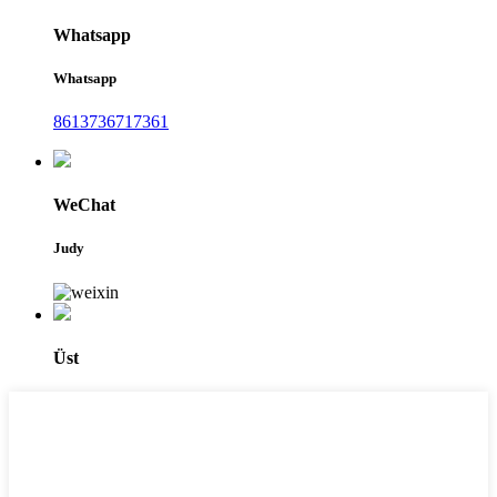
Whatsapp
Whatsapp
8613736717361
WeChat
Judy
Üst