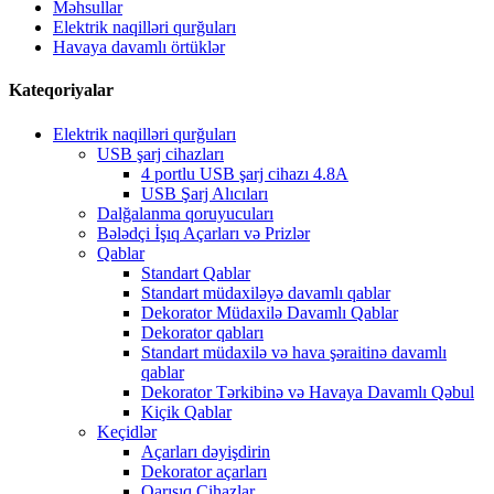
Məhsullar
Elektrik naqilləri qurğuları
Havaya davamlı örtüklər
Kateqoriyalar
Elektrik naqilləri qurğuları
USB şarj cihazları
4 portlu USB şarj cihazı 4.8A
USB Şarj Alıcıları
Dalğalanma qoruyucuları
Bələdçi İşıq Açarları və Prizlər
Qablar
Standart Qablar
Standart müdaxiləyə davamlı qablar
Dekorator Müdaxilə Davamlı Qablar
Dekorator qabları
Standart müdaxilə və hava şəraitinə davamlı
qablar
Dekorator Tərkibinə və Havaya Davamlı Qəbul
Kiçik Qablar
Keçidlər
Açarları dəyişdirin
Dekorator açarları
Qarışıq Cihazlar