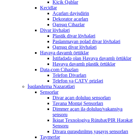
Kiçik Qablar
Keçidlər
Açarları dəyişdirin
Dekorator açarları
Qarışıq Cihazlar
Divar lövhələri
Plastik divar lövhələri
Paslanmayan polad divar lövhələri
Qarışıq divar lövhələri
Havaya davamlı örtüklər
İstifadədə olan Havaya davamlı örtüklər
Havaya davamlı plastik örtüklər
Data-com Cihazları
Telefon Divarları
Telefon və CATV prizləri
İşıqlandırma Nəzarətləri
Sensorlar
Divar açarı doluluq sensorları
Tavana Montaj Sensorları
Dimmer açarı ilə doluluq/vakansiya
sensoru
İkiqat Texnologiya Rütubət/PIR Hərəkət
Sensoru
Divara quraşdırılmış yaşayış sensorları
Taymerlər