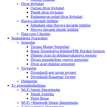
Divar lövhələri
Qarışıq divar lövhələri
Plastik divar lövhələri
Paslanmayan polad divar lövhələri
Havaya davamlı örtüklər
İstifadədə olan Havaya davamlı örtüklər
Havaya davamlı plastik örtüklər
Data-com Cihazları
İşıqlandırma Nəzarətləri
Sensorlar
Tavana Montaj Sensorları
İkiqat Texnologiya Rütubət/PIR Hərəkət Sensoru
Dimmer açarı ilə doluluq/vakansiya sensoru
Divara quraşdırılmış yaşayış sensorları
Divar açarı doluluq sensorları
Taymerlər
Divardaxili geri sayım taymeri
Divardaxili Rəqəmsal Taymer
Dimmerlər
Ev avtomatlaşdırılması
Wi-Fi Simsiz İdarəetmələr
Şimali Amerika
Digər Bazar
Wi-Fi +Bluetooth Simsiz İdarəetmələr
Z-Wave Simsiz İdarəetmələr