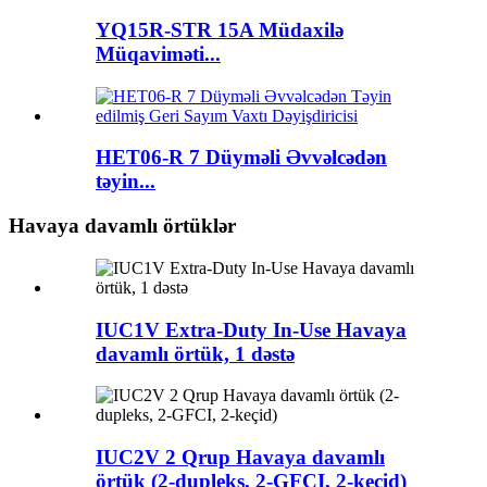
YQ15R-STR 15A Müdaxilə
Müqaviməti...
HET06-R 7 Düyməli Əvvəlcədən
təyin...
Havaya davamlı örtüklər
IUC1V Extra-Duty In-Use Havaya
davamlı örtük, 1 dəstə
IUC2V 2 Qrup Havaya davamlı
örtük (2-dupleks, 2-GFCI, 2-keçid)