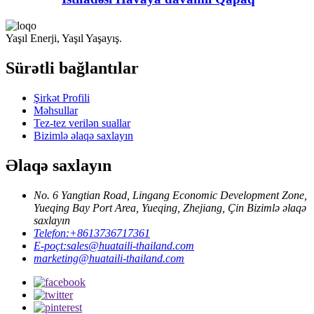
Yaşıl Enerji, Yaşıl Yaşayış.
Sürətli bağlantılar
Şirkət Profili
Məhsullar
Tez-tez verilən suallar
Bizimlə əlaqə saxlayın
Əlaqə saxlayın
No. 6 Yangtian Road, Lingang Economic Development Zone,
Yueqing Bay Port Area, Yueqing, Zhejiang, Çin Bizimlə əlaqə
saxlayın
Telefon:
+8613736717361
E-poçt:
sales@huataili-thailand.com
marketing@huataili-thailand.com