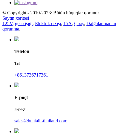
© Copyright - 2010-2023: Bütün hüquqlar qorunur.
Saytın xəritəsi
125V
,
gecə işığı
,
Elektrik çıxışı
,
15A
,
Çıxış
,
Dalğalanmadan
qorunma
,
Telefon
Tel
+8613736717361
E-poçt
E-poçt
sales@huataili-thailand.com