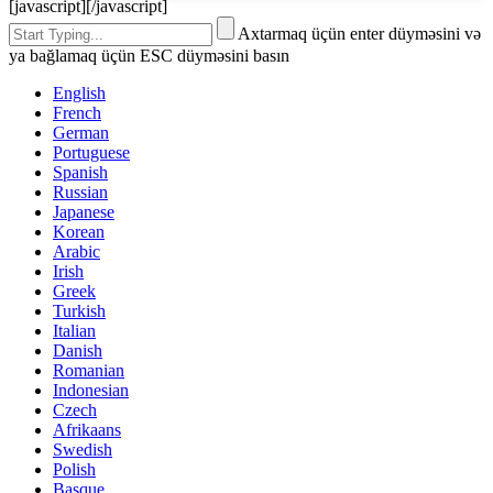
[javascript]
[/javascript]
Axtarmaq üçün enter düyməsini və
ya bağlamaq üçün ESC düyməsini basın
English
French
German
Portuguese
Spanish
Russian
Japanese
Korean
Arabic
Irish
Greek
Turkish
Italian
Danish
Romanian
Indonesian
Czech
Afrikaans
Swedish
Polish
Basque