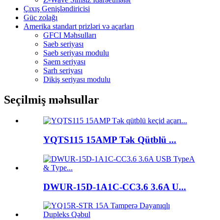
Çıxış Genişləndiricisi
Güc zolağı
Amerika standart prizləri və açarları
GFCI Məhsulları
Saeb seriyası
Saeb seriyası modulu
Saem seriyası
Sarh seriyası
Dikiş seriyası modulu
Seçilmiş məhsullar
YQTS115 15AMP Tək Qütblü ...
DWUR-15D-1A1C-CC3.6 3.6A U...