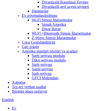
Divardaxili Rəqəmsal Taymer
Divardaxili geri sayım taymeri
Dimmerlər
Ev avtomatlaşdırılması
Wi-Fi Simsiz İdarəetmələr
Şimali Amerika
Digər Bazar
Wi-Fi +Bluetooth Simsiz İdarəetmələr
Z-Wave Simsiz İdarəetmələr
Çıxış Genişləndiricisi
Güc zolağı
Amerika standart prizləri və açarları
Saeb seriyası modulu
Dikiş seriyası modulu
Saeb seriyası
Saem seriyası
Sarh seriyası
GFCI Məhsulları
Xəbərlər
Tez-tez verilən suallar
Bizimlə əlaqə saxlayın
English
Ev