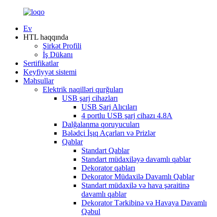
Ev
HTL haqqında
Şirkət Profili
İş Dükanı
Sertifikatlar
Keyfiyyət sistemi
Məhsullar
Elektrik naqilləri qurğuları
USB şarj cihazları
USB Şarj Alıcıları
4 portlu USB şarj cihazı 4.8A
Dalğalanma qoruyucuları
Bələdçi İşıq Açarları və Prizlər
Qablar
Standart Qablar
Standart müdaxiləyə davamlı qablar
Dekorator qabları
Dekorator Müdaxilə Davamlı Qablar
Standart müdaxilə və hava şəraitinə
davamlı qablar
Dekorator Tərkibinə və Havaya Davamlı
Qəbul