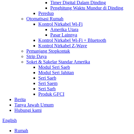
Timer Digital Dalam Dinding
Penghitung Waktu Mundur di Dinding
Peredup
Otomatisasi Rumah
Kontrol Nirkabel Wi-Fi
Amerika Utara
Pasar Lainnya
Kontrol Nirkabel Wi-Fi + Bluetooth
Kontrol Nirkabel Z-Wave
Pemanjang Stopkontak
Strip Daya
Soket & Sakelar Standar Amerika
Modul Seri Saeb
Modul Seri Jahitan
Seri Saeb
Seri Saem
Seri Sarh
Produk GFCI
Berita
Tanya Jawab Umum
Hubungi kami
English
Rumah