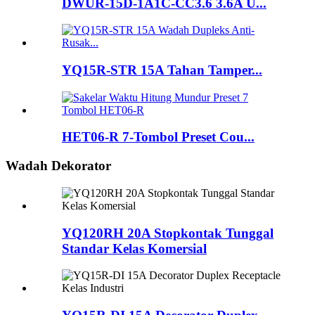
DWUR-15D-1A1C-CC3.6 3.6A U...
YQ15R-STR 15A Tahan Tamper...
HET06-R 7-Tombol Preset Cou...
Wadah Dekorator
YQ120RH 20A Stopkontak Tunggal
Standar Kelas Komersial