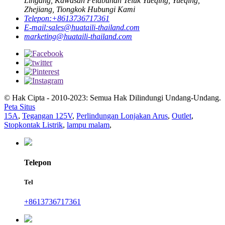
Lingang, Kawasan Pelabuhan Teluk Yueqing, Yueqing,
Zhejiang, Tiongkok Hubungi Kami
Telepon:
+8613736717361
E-mail:
sales@huataili-thailand.com
marketing@huataili-thailand.com
© Hak Cipta - 2010-2023: Semua Hak Dilindungi Undang-Undang.
Peta Situs
15A
,
Tegangan 125V
,
Perlindungan Lonjakan Arus
,
Outlet
,
Stopkontak Listrik
,
lampu malam
,
Telepon
Tel
+8613736717361