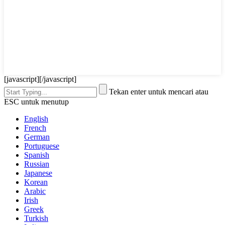
[javascript]
[/javascript]
Tekan enter untuk mencari atau
ESC untuk menutup
English
French
German
Portuguese
Spanish
Russian
Japanese
Korean
Arabic
Irish
Greek
Turkish