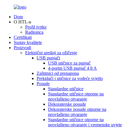
Dom
O HTL-u
Profil tvrtke
Radionica
Certifikati
Sustav kvalitete
Proizvodi
Električni uređaji za ožičenje
USB punjači
USB utičnice za punjač
4-portni USB punjač 4,8 A
Zaštitnici od prenapona
Prekidači i utičnice za vodeće svjetlo
Posude
Standardne utičnice
Standardne utičnice otporne na
neovlašteno otvaranje
Dekoraterske posude
Dekoraterske posude otporne na
neovlašteno otvaranje
Standardne utičnice otporne na
neovlašteno otvaranje i vremenske uvjete