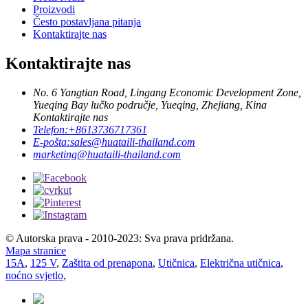
Proizvodi
Često postavljana pitanja
Kontaktirajte nas
Kontaktirajte nas
No. 6 Yangtian Road, Lingang Economic Development Zone,
Yueqing Bay lučko područje, Yueqing, Zhejiang, Kina
Kontaktirajte nas
Telefon:
+8613736717361
E-pošta:
sales@huataili-thailand.com
marketing@huataili-thailand.com
© Autorska prava - 2010-2023: Sva prava pridržana.
Mapa stranice
15A
,
125 V
,
Zaštita od prenapona
,
Utičnica
,
Električna utičnica
,
noćno svjetlo
,