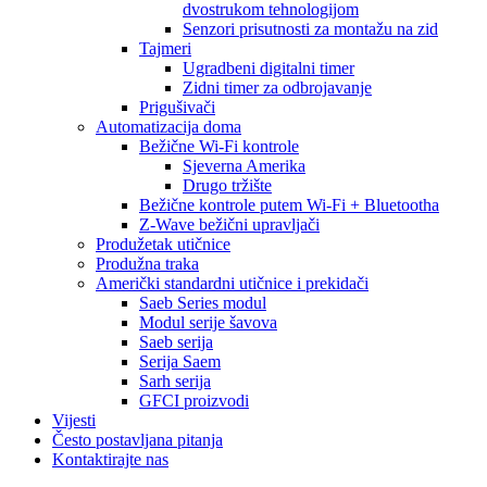
dvostrukom tehnologijom
Senzori prisutnosti za montažu na zid
Tajmeri
Ugradbeni digitalni timer
Zidni timer za odbrojavanje
Prigušivači
Automatizacija doma
Bežične Wi-Fi kontrole
Sjeverna Amerika
Drugo tržište
Bežične kontrole putem Wi-Fi + Bluetootha
Z-Wave bežični upravljači
Produžetak utičnice
Produžna traka
Američki standardni utičnice i prekidači
Saeb Series modul
Modul serije šavova
Saeb serija
Serija Saem
Sarh serija
GFCI proizvodi
Vijesti
Često postavljana pitanja
Kontaktirajte nas