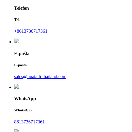
Telefon
Tel.
+8613736717361
E-pošta
E-pošta
sales@huataili-thailand.com
WhatsApp
WhatsApp
8613736717361