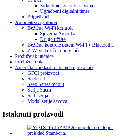
Zidni timer za odbrojavanje
Ugradbeni digitalni timer
Prigušivači
Automatizacija doma
Bežične Wi-Fi kontrole
Sjeverna Amerika
Drugo tržište
Bežične kontrole putem Wi-Fi + Bluetootha
Z-Wave bežični upravljači
Produžetak utičnice
Produžna traka
Američki standardni utičnice i prekidači
GFCI proizvodi
Saeb serija
Saeb Series modul
Serija Saem
Sarh serija
Modul serije šavova
Istaknuti proizvodi