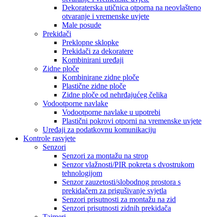
Dekoraterska utičnica otporna na neovlašteno
otvaranje i vremenske uvjete
Male posude
Prekidači
Preklopne sklopke
Prekidači za dekoratere
Kombinirani uređaji
Zidne ploče
Kombinirane zidne ploče
Plastične zidne ploče
Zidne ploče od nehrđajućeg čelika
Vodootporne navlake
Vodootporne navlake u upotrebi
Plastični pokrovi otporni na vremenske uvjete
Uređaji za podatkovnu komunikaciju
Kontrole rasvjete
Senzori
Senzori za montažu na strop
Senzor vlažnosti/PIR pokreta s dvostrukom
tehnologijom
Senzor zauzetosti/slobodnog prostora s
prekidačem za prigušivanje svjetla
Senzori prisutnosti za montažu na zid
Senzori prisutnosti zidnih prekidača
Tajmeri