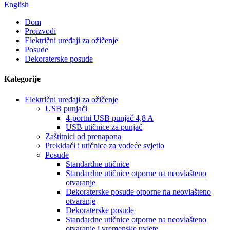
English
Dom
Proizvodi
Električni uređaji za ožičenje
Posude
Dekoraterske posude
Kategorije
Električni uređaji za ožičenje
USB punjači
4-portni USB punjač 4,8 A
USB utičnice za punjač
Zaštitnici od prenapona
Prekidači i utičnice za vodeće svjetlo
Posude
Standardne utičnice
Standardne utičnice otporne na neovlašteno
otvaranje
Dekoraterske posude otporne na neovlašteno
otvaranje
Dekoraterske posude
Standardne utičnice otporne na neovlašteno
otvaranje i vremenske uvjete