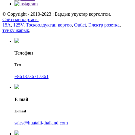
© Copyright - 2010-2023 : Бардык укуктар корголгон.
Сайттын картасы
15A
,
125V
,
Тоскоолдуктан коргоо
,
Outlet
,
Электр розетка
,
түнкү жарык
,
Телефон
Тел
+8613736717361
E-mail
E-mail
sales@huataili-thailand.com