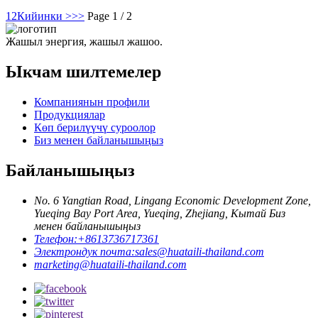
1
2
Кийинки >
>>
Page 1 / 2
Жашыл энергия, жашыл жашоо.
Ыкчам шилтемелер
Компаниянын профили
Продукциялар
Көп берилүүчү суроолор
Биз менен байланышыңыз
Байланышыңыз
No. 6 Yangtian Road, Lingang Economic Development Zone,
Yueqing Bay Port Area, Yueqing, Zhejiang, Кытай Биз
менен байланышыңыз
Телефон:
+8613736717361
Электрондук почта:
sales@huataili-thailand.com
marketing@huataili-thailand.com