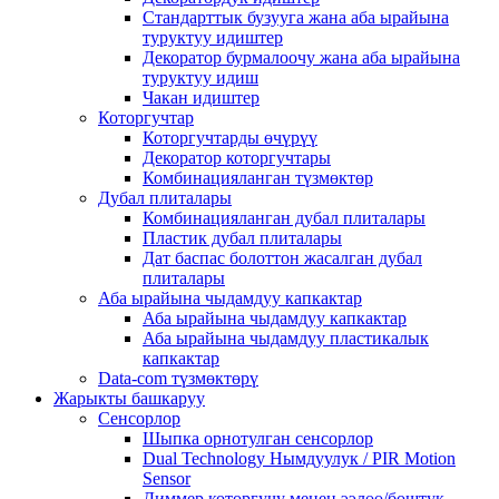
Стандарттык бузууга жана аба ырайына
туруктуу идиштер
Декоратор бурмалоочу жана аба ырайына
туруктуу идиш
Чакан идиштер
Которгучтар
Которгучтарды өчүрүү
Декоратор которгучтары
Комбинацияланган түзмөктөр
Дубал плиталары
Комбинацияланган дубал плиталары
Пластик дубал плиталары
Дат баспас болоттон жасалган дубал
плиталары
Аба ырайына чыдамдуу капкактар
Аба ырайына чыдамдуу капкактар
Аба ырайына чыдамдуу пластикалык
капкактар
Data-com түзмөктөрү
Жарыкты башкаруу
Сенсорлор
Шыпка орнотулган сенсорлор
Dual Technology Нымдуулук / PIR Motion
Sensor
Диммер которгучу менен ээлөө/боштук