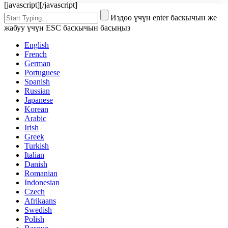
[javascript]
[/javascript]
Издөө үчүн enter баскычын же
жабуу үчүн ESC баскычын басыңыз
English
French
German
Portuguese
Spanish
Russian
Japanese
Korean
Arabic
Irish
Greek
Turkish
Italian
Danish
Romanian
Indonesian
Czech
Afrikaans
Swedish
Polish