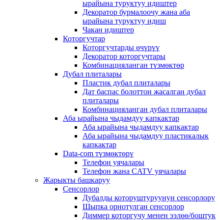
ырайына туруктуу идиштер
Декоратор бурмалоочу жана аба
ырайына туруктуу идиш
Чакан идиштер
Которгучтар
Которгучтарды өчүрүү
Декоратор которгучтары
Комбинацияланган түзмөктөр
Дубал плиталары
Пластик дубал плиталары
Дат баспас болоттон жасалган дубал
плиталары
Комбинацияланган дубал плиталары
Аба ырайына чыдамдуу капкактар
Аба ырайына чыдамдуу капкактар
Аба ырайына чыдамдуу пластикалык
капкактар
Data-com түзмөктөрү
Телефон уячалары
Телефон жана CATV уячалары
Жарыкты башкаруу
Сенсорлор
Дубалды которуштуруунун сенсорлору
Шыпка орнотулган сенсорлор
Диммер которгучу менен ээлөө/боштук