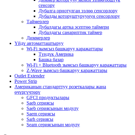
сенсору
Дубалга орнотулган ээлөө сенсорлору
Дубалды которуштуруунун сенсорлору
Таймерлер
Дубалдагы артка эсептөө таймери
Дубалдагы санариптик таймер
Диммерлер
Үйдү автоматташтыруу
Wi-Fi зымсыз башкаруу каражаттары
Түндүк Америка
Башка базар
Wi-Fi + Bluetooth зымсыз башкаруу каражаттары
Z-Wave зымсыз башкаруу каражаттары
Outlet Extender
Power Strip
Американын стандарттуу розеткалары жана
өчүргүчтөрү
GFCI продуктылары
Saeb сериясы
Saeb сериясынын модулу
Saem сериясы
Sarh сериясы
Seam сериясынын модулу