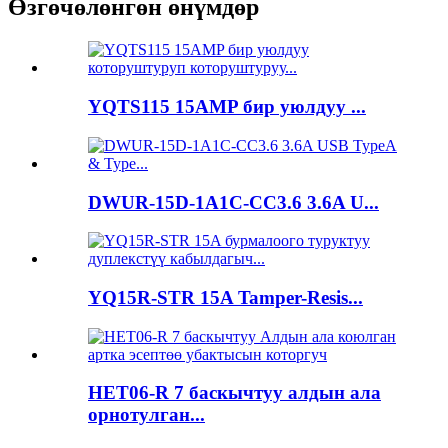
Өзгөчөлөнгөн өнүмдөр
YQTS115 15AMP бир уюлдуу ...
DWUR-15D-1A1C-CC3.6 3.6A U...
YQ15R-STR 15A Tamper-Resis...
HET06-R 7 баскычтуу алдын ала
орнотулган...