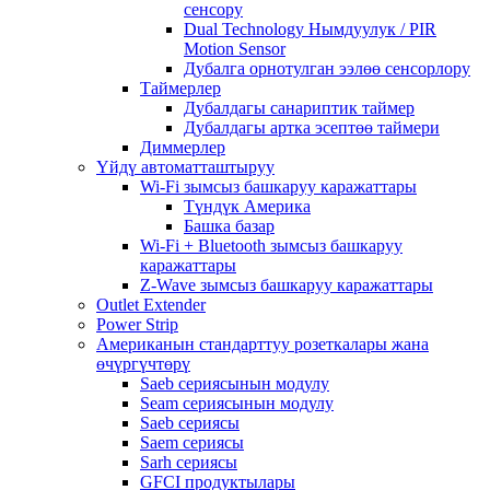
сенсору
Dual Technology Нымдуулук / PIR
Motion Sensor
Дубалга орнотулган ээлөө сенсорлору
Таймерлер
Дубалдагы санариптик таймер
Дубалдагы артка эсептөө таймери
Диммерлер
Үйдү автоматташтыруу
Wi-Fi зымсыз башкаруу каражаттары
Түндүк Америка
Башка базар
Wi-Fi + Bluetooth зымсыз башкаруу
каражаттары
Z-Wave зымсыз башкаруу каражаттары
Outlet Extender
Power Strip
Американын стандарттуу розеткалары жана
өчүргүчтөрү
Saeb сериясынын модулу
Seam сериясынын модулу
Saeb сериясы
Saem сериясы
Sarh сериясы
GFCI продуктылары