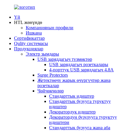
Үй
HTL жөнүндө
Компаниянын профили
Ишкана
Сертификаттар
Qulity системасы
Продукциялар
Электр зымдары
USB заряддагыч түзмөктөр
USB заряддагыч розеткалары
4-порттук USB заряддагыч 4.8A
Surge Protectors
Жетектөөчү жарык өчүргүчтөр жана
розеткалар
Чөйчөкчөлөр
Стандарттык идиштер
Стандарттык бузууга туруктуу
идиштер
Декоратордук идиштер
Декоратордун бузулууга туруктуу
идиштери
Стандарттык бузууга жана аба