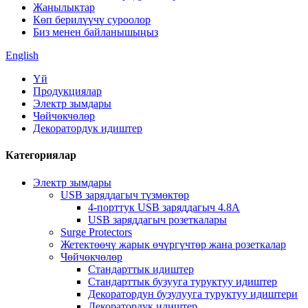
Жаңылыктар
Көп берилүүчү суроолор
Биз менен байланышыңыз
English
Үй
Продукциялар
Электр зымдары
Чөйчөкчөлөр
Декоратордук идиштер
Категориялар
Электр зымдары
USB заряддагыч түзмөктөр
4-порттук USB заряддагыч 4.8A
USB заряддагыч розеткалары
Surge Protectors
Жетектөөчү жарык өчүргүчтөр жана розеткалар
Чөйчөкчөлөр
Стандарттык идиштер
Стандарттык бузууга туруктуу идиштер
Декоратордун бузулууга туруктуу идиштери
Декоратордук идиштер