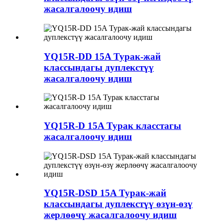
жасалгалоочу идиш
YQ15R-DD 15A Турак-жай
классындагы дуплекстүү
жасалгалоочу идиш
YQ15R-D 15A Турак класстагы
жасалгалоочу идиш
YQ15R-DSD 15A Турак-жай
классындагы дуплекстүү өзүн-өзү
жерлөөчү жасалгалоочу идиш