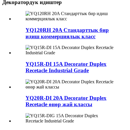
Декоратордук идиштер
YQ120RH 20A Стандарттык бир
идиш коммерциялык класс
YQ15R-DI 15A Decorator Duplex
Recetacle Industrial Grade
YQ20R-DI 20A Decorator Duplex
Recetacle өнөр жай классы