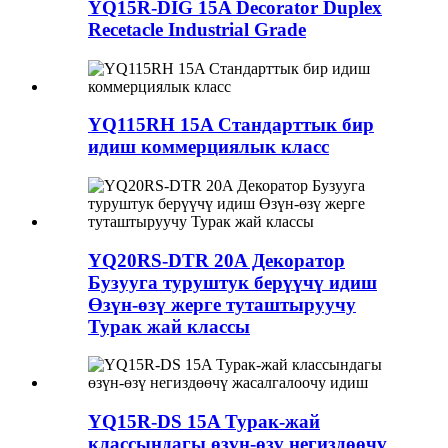
YQ15R-DIG 15A Decorator Duplex
Recetacle Industrial Grade
YQ115RH 15A Стандарттык бир
идиш коммерциялык класс
YQ20RS-DTR 20A Декоратор
Бузууга туруштук берүүчү идиш
Өзүн-өзү жерге туташтыруучу
Турак жай классы
YQ15R-DS 15A Турак-жай
классындагы өзүн-өзү негиздөөчү