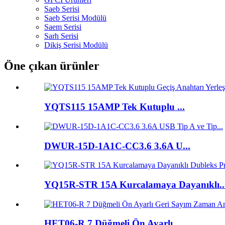
Saeb Serisi
Saeb Serisi Modülü
Saem Serisi
Sarh Serisi
Dikiş Serisi Modülü
Öne çıkan ürünler
YQTS115 15AMP Tek Kutuplu ...
DWUR-15D-1A1C-CC3.6 3.6A U...
YQ15R-STR 15A Kurcalamaya Dayanıklı..
HET06-R 7 Düğmeli Ön Ayarlı...