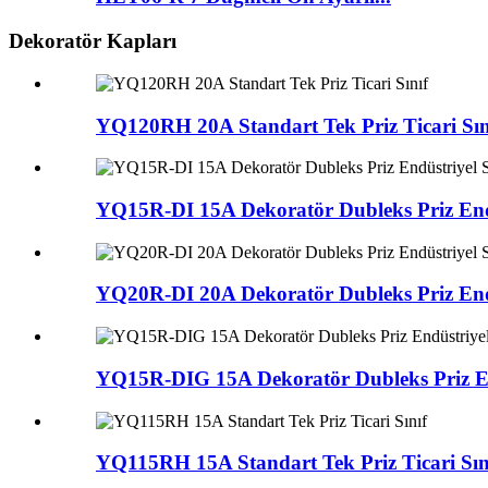
Dekoratör Kapları
YQ120RH 20A Standart Tek Priz Ticari Sın
YQ15R-DI 15A Dekoratör Dubleks Priz Endü
YQ20R-DI 20A Dekoratör Dubleks Priz Endü
YQ15R-DIG 15A Dekoratör Dubleks Priz End
YQ115RH 15A Standart Tek Priz Ticari Sın