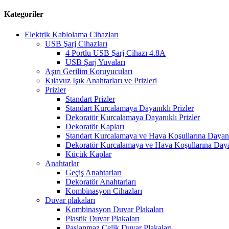
Kategoriler
Elektrik Kablolama Cihazları
USB Şarj Cihazları
4 Portlu USB Şarj Cihazı 4.8A
USB Şarj Yuvaları
Aşırı Gerilim Koruyucuları
Kılavuz Işık Anahtarları ve Prizleri
Prizler
Standart Prizler
Standart Kurcalamaya Dayanıklı Prizler
Dekoratör Kurcalamaya Dayanıklı Prizler
Dekoratör Kapları
Standart Kurcalamaya ve Hava Koşullarına Dayanık
Dekoratör Kurcalamaya ve Hava Koşullarına Dayan
Küçük Kaplar
Anahtarlar
Geçiş Anahtarları
Dekoratör Anahtarları
Kombinasyon Cihazları
Duvar plakaları
Kombinasyon Duvar Plakaları
Plastik Duvar Plakaları
Paslanmaz Çelik Duvar Plakaları