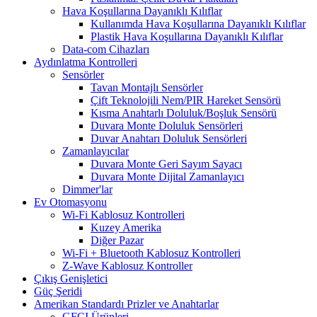
Hava Koşullarına Dayanıklı Kılıflar
Kullanımda Hava Koşullarına Dayanıklı Kılıflar
Plastik Hava Koşullarına Dayanıklı Kılıflar
Data-com Cihazları
Aydınlatma Kontrolleri
Sensörler
Tavan Montajlı Sensörler
Çift Teknolojili Nem/PIR Hareket Sensörü
Kısma Anahtarlı Doluluk/Boşluk Sensörü
Duvara Monte Doluluk Sensörleri
Duvar Anahtarı Doluluk Sensörleri
Zamanlayıcılar
Duvara Monte Geri Sayım Sayacı
Duvara Monte Dijital Zamanlayıcı
Dimmer'lar
Ev Otomasyonu
Wi-Fi Kablosuz Kontrolleri
Kuzey Amerika
Diğer Pazar
Wi-Fi + Bluetooth Kablosuz Kontrolleri
Z-Wave Kablosuz Kontroller
Çıkış Genişletici
Güç Şeridi
Amerikan Standardı Prizler ve Anahtarlar
GFCI Ürünleri