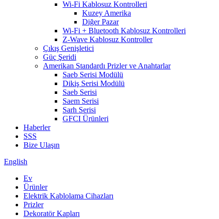
Wi-Fi Kablosuz Kontrolleri
Kuzey Amerika
Diğer Pazar
Wi-Fi + Bluetooth Kablosuz Kontrolleri
Z-Wave Kablosuz Kontroller
Çıkış Genişletici
Güç Şeridi
Amerikan Standardı Prizler ve Anahtarlar
Saeb Serisi Modülü
Dikiş Serisi Modülü
Saeb Serisi
Saem Serisi
Sarh Serisi
GFCI Ürünleri
Haberler
SSS
Bize Ulaşın
English
Ev
Ürünler
Elektrik Kablolama Cihazları
Prizler
Dekoratör Kapları