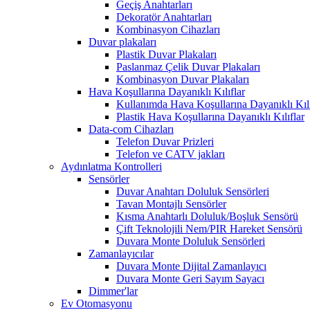
Geçiş Anahtarları
Dekoratör Anahtarları
Kombinasyon Cihazları
Duvar plakaları
Plastik Duvar Plakaları
Paslanmaz Çelik Duvar Plakaları
Kombinasyon Duvar Plakaları
Hava Koşullarına Dayanıklı Kılıflar
Kullanımda Hava Koşullarına Dayanıklı Kılı
Plastik Hava Koşullarına Dayanıklı Kılıflar
Data-com Cihazları
Telefon Duvar Prizleri
Telefon ve CATV jakları
Aydınlatma Kontrolleri
Sensörler
Duvar Anahtarı Doluluk Sensörleri
Tavan Montajlı Sensörler
Kısma Anahtarlı Doluluk/Boşluk Sensörü
Çift Teknolojili Nem/PIR Hareket Sensörü
Duvara Monte Doluluk Sensörleri
Zamanlayıcılar
Duvara Monte Dijital Zamanlayıcı
Duvara Monte Geri Sayım Sayacı
Dimmer'lar
Ev Otomasyonu