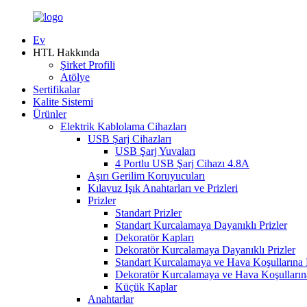
Ev
HTL Hakkında
Şirket Profili
Atölye
Sertifikalar
Kalite Sistemi
Ürünler
Elektrik Kablolama Cihazları
USB Şarj Cihazları
USB Şarj Yuvaları
4 Portlu USB Şarj Cihazı 4.8A
Aşırı Gerilim Koruyucuları
Kılavuz Işık Anahtarları ve Prizleri
Prizler
Standart Prizler
Standart Kurcalamaya Dayanıklı Prizler
Dekoratör Kapları
Dekoratör Kurcalamaya Dayanıklı Prizler
Standart Kurcalamaya ve Hava Koşullarına D
Dekoratör Kurcalamaya ve Hava Koşullarına
Küçük Kaplar
Anahtarlar