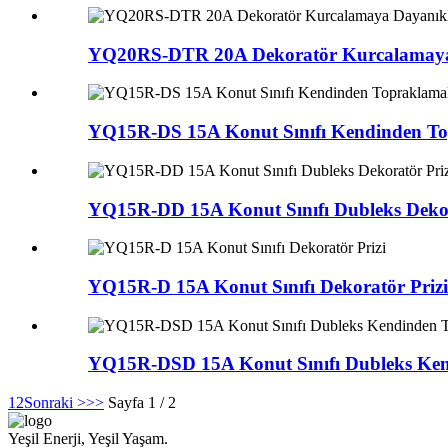
YQ20RS-DTR 20A Dekoratör Kurcalamaya Da
YQ15R-DS 15A Konut Sınıfı Kendinden Top
YQ15R-DD 15A Konut Sınıfı Dubleks Dekor
YQ15R-D 15A Konut Sınıfı Dekoratör Prizi
YQ15R-DSD 15A Konut Sınıfı Dubleks Kend
1
2
Sonraki >
>>
Sayfa 1 / 2
Yeşil Enerji, Yeşil Yaşam.