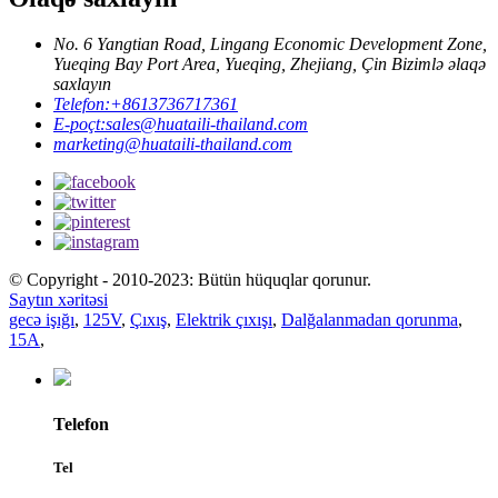
No. 6 Yangtian Road, Lingang Economic Development Zone,
Yueqing Bay Port Area, Yueqing, Zhejiang, Çin Bizimlə əlaqə
saxlayın
Telefon:
+8613736717361
E-poçt:
sales@huataili-thailand.com
marketing@huataili-thailand.com
© Copyright - 2010-2023: Bütün hüquqlar qorunur.
Saytın xəritəsi
gecə işığı
,
125V
,
Çıxış
,
Elektrik çıxışı
,
Dalğalanmadan qorunma
,
15A
,
Telefon
Tel