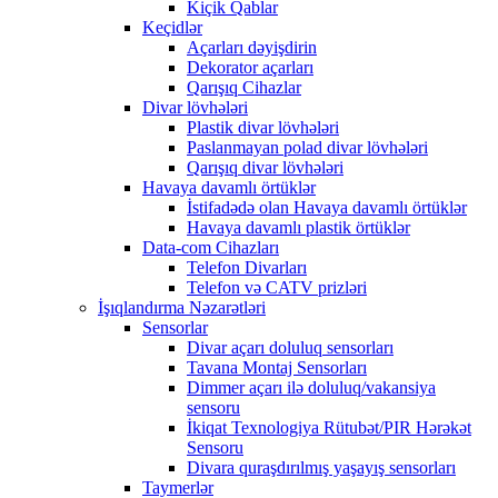
Kiçik Qablar
Keçidlər
Açarları dəyişdirin
Dekorator açarları
Qarışıq Cihazlar
Divar lövhələri
Plastik divar lövhələri
Paslanmayan polad divar lövhələri
Qarışıq divar lövhələri
Havaya davamlı örtüklər
İstifadədə olan Havaya davamlı örtüklər
Havaya davamlı plastik örtüklər
Data-com Cihazları
Telefon Divarları
Telefon və CATV prizləri
İşıqlandırma Nəzarətləri
Sensorlar
Divar açarı doluluq sensorları
Tavana Montaj Sensorları
Dimmer açarı ilə doluluq/vakansiya
sensoru
İkiqat Texnologiya Rütubət/PIR Hərəkət
Sensoru
Divara quraşdırılmış yaşayış sensorları
Taymerlər