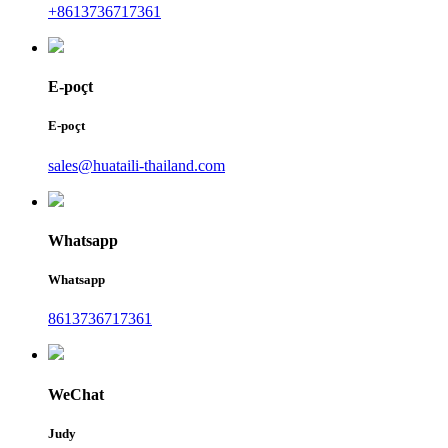
+8613736717361
E-poçt
E-poçt
sales@huataili-thailand.com
Whatsapp
Whatsapp
8613736717361
WeChat
Judy