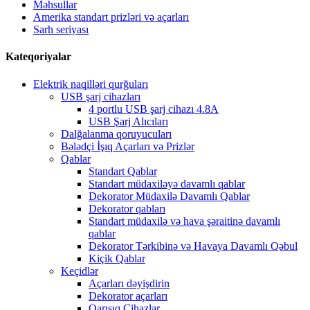
Məhsullar
Amerika standart prizləri və açarları
Sarh seriyası
Kateqoriyalar
Elektrik naqilləri qurğuları
USB şarj cihazları
4 portlu USB şarj cihazı 4.8A
USB Şarj Alıcıları
Dalğalanma qoruyucuları
Bələdçi İşıq Açarları və Prizlər
Qablar
Standart Qablar
Standart müdaxiləyə davamlı qablar
Dekorator Müdaxilə Davamlı Qablar
Dekorator qabları
Standart müdaxilə və hava şəraitinə davamlı
qablar
Dekorator Tərkibinə və Havaya Davamlı Qəbul
Kiçik Qablar
Keçidlər
Açarları dəyişdirin
Dekorator açarları
Qarışıq Cihazlar