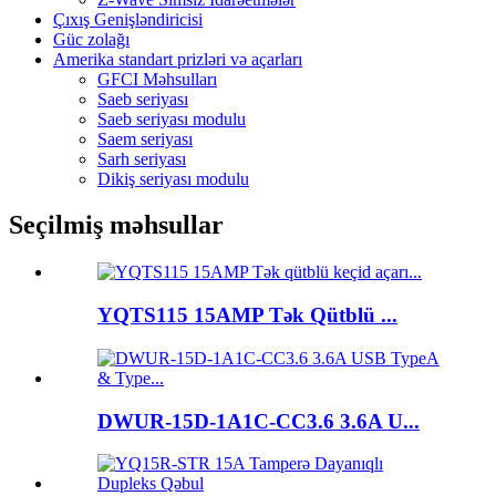
Çıxış Genişləndiricisi
Güc zolağı
Amerika standart prizləri və açarları
GFCI Məhsulları
Saeb seriyası
Saeb seriyası modulu
Saem seriyası
Sarh seriyası
Dikiş seriyası modulu
Seçilmiş məhsullar
YQTS115 15AMP Tək Qütblü ...
DWUR-15D-1A1C-CC3.6 3.6A U...