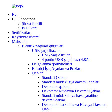
Ev
HTL haqqında
Şirkət Profili
İş Dükanı
Sertifikatlar
Keyfiyyət sistemi
Məhsullar
Elektrik naqilləri qurğuları
USB şarj cihazları
USB Şarj Alıcıları
4 portlu USB şarj cihazı 4.8A
Dalğalanma qoruyucuları
Bələdçi İşıq Açarları və Prizlər
Qablar
Standart Qablar
Standart müdaxiləyə davamlı qablar
Dekorator qabları
Dekorator Müdaxilə Davamlı Qablar
Standart müdaxilə və hava şəraitinə
davamlı qablar
Dekorator Tərkibinə və Havaya Davamlı
Qəbul