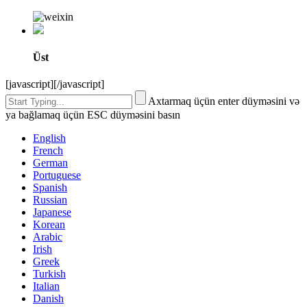
Üst
[javascript]
[/javascript]
Axtarmaq üçün enter düyməsini və
ya bağlamaq üçün ESC düyməsini basın
English
French
German
Portuguese
Spanish
Russian
Japanese
Korean
Arabic
Irish
Greek
Turkish
Italian
Danish