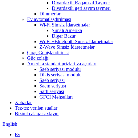
Divardaxili Rəqəmsal Taymer
Divardaxili geri sayım taymeri
Dimmerlər
Ev avtomatlaşdırılması
Wi-Fi Simsiz İdarəetmələr
Şimali Amerika
Digər Bazar
Wi-Fi +Bluetooth Simsiz İdarəetmələr
Z-Wave Simsiz İdarəetmələr
Çıxış Genişləndiricisi
Güc zolağı
Amerika standart prizləri və açarları
Saeb seriyası modulu
Dikiş seriyası modulu
Saeb seriyası
Saem seriyası
Sarh seriyası
GFCI Məhsulları
Xəbərlər
Tez-tez verilən suallar
Bizimlə əlaqə saxlayın
English
Ev