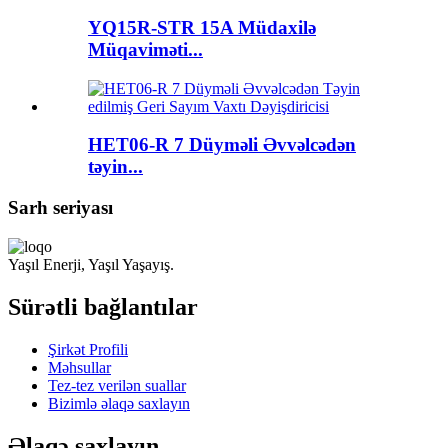
YQ15R-STR 15A Müdaxilə
Müqaviməti...
HET06-R 7 Düyməli Əvvəlcədən
təyin...
Sarh seriyası
Yaşıl Enerji, Yaşıl Yaşayış.
Sürətli bağlantılar
Şirkət Profili
Məhsullar
Tez-tez verilən suallar
Bizimlə əlaqə saxlayın
Əlaqə saxlayın