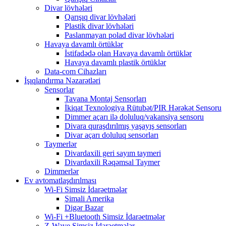
Divar lövhələri
Qarışıq divar lövhələri
Plastik divar lövhələri
Paslanmayan polad divar lövhələri
Havaya davamlı örtüklər
İstifadədə olan Havaya davamlı örtüklər
Havaya davamlı plastik örtüklər
Data-com Cihazları
İşıqlandırma Nəzarətləri
Sensorlar
Tavana Montaj Sensorları
İkiqat Texnologiya Rütubət/PIR Hərəkət Sensoru
Dimmer açarı ilə doluluq/vakansiya sensoru
Divara quraşdırılmış yaşayış sensorları
Divar açarı doluluq sensorları
Taymerlər
Divardaxili geri sayım taymeri
Divardaxili Rəqəmsal Taymer
Dimmerlər
Ev avtomatlaşdırılması
Wi-Fi Simsiz İdarəetmələr
Şimali Amerika
Digər Bazar
Wi-Fi +Bluetooth Simsiz İdarəetmələr
Z-Wave Simsiz İdarəetmələr