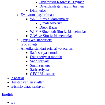
Divardaxili Rəqəmsal Taymer
Divardaxili geri sayım taymeri
Dimmerlər
Ev avtomatlaşdırılması
Wi-Fi Simsiz İdarəetmələr
Şimali Amerika
Digər Bazar
Wi-Fi +Bluetooth Simsiz İdarəetmələr
Z-Wave Simsiz İdarəetmələr
Çıxış Genişləndiricisi
Güc zolağı
Amerika standart prizləri və açarları
Saeb seriyası modulu
Dikiş seriyası modulu
Saeb seriyası
Saem seriyası
Sarh seriyası
GFCI Məhsulları
Xəbərlər
Tez-tez verilən suallar
Bizimlə əlaqə saxlayın
English
Ev