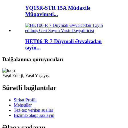
YQ15R-STR 15A Müdaxilə
Müqaviməti...
HET06-R 7 Düyməli Əvvəlcədən
təyin...
Dalğalanma qoruyucuları
Yaşıl Enerji, Yaşıl Yaşayış.
Sürətli bağlantılar
Şirkət Profili
Məhsullar
Tez-tez verilən suallar
Bizimlə əlaqə saxlayın
Əlaqə saxlayın