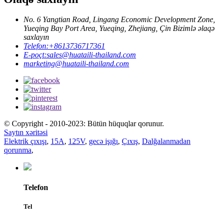
No. 6 Yangtian Road, Lingang Economic Development Zone,
Yueqing Bay Port Area, Yueqing, Zhejiang, Çin Bizimlə əlaqə
saxlayın
Telefon:
+8613736717361
E-poçt:
sales@huataili-thailand.com
marketing@huataili-thailand.com
© Copyright - 2010-2023: Bütün hüquqlar qorunur.
Saytın xəritəsi
Elektrik çıxışı
,
15A
,
125V
,
gecə işığı
,
Çıxış
,
Dalğalanmadan
qorunma
,
Telefon
Tel