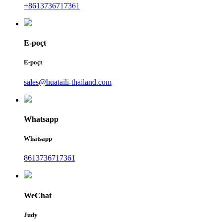
+8613736717361
E-poçt
E-poçt
sales@huataili-thailand.com
Whatsapp
Whatsapp
8613736717361
WeChat
Judy