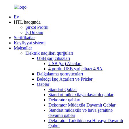
Ev
HTL haqqında
Şirkət Profili
İş Dükanı
Sertifikatlar
Keyfiyyət sistemi
Məhsullar
Elektrik naqilləri qurğuları
USB şarj cihazları
USB Şarj Alıcıları
4 portlu USB şarj cihazı 4.8A
Dalğalanma qoruyucuları
Bələdçi İşıq Açarları və Prizlər
Qablar
Standart Qablar
Standart müdaxiləyə davamlı qablar
Dekorator qabları
Dekorator Müdaxilə Davamlı Qablar
Standart müdaxilə və hava şəraitinə
davamlı qablar
Dekorator Tərkibinə və Havaya Davamlı
Qəbul