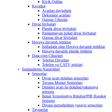
Kiçik Qablar
Keçidlər
Açarları dəyişdirin
Dekorator açarları
Qarışıq Cihazlar
Divar lövhələri
Plastik divar lövhələri
Paslanmayan polad divar lövhələri
Qarışıq divar lövhələri
Havaya davamlı örtüklər
İstifadədə olan Havaya davamlı örtüklər
Havaya davamlı plastik örtüklər
Data-com Cihazları
Telefon Divarları
Telefon və CATV prizləri
İşıqlandırma Nəzarətləri
Sensorlar
Divar açarı doluluq sensorları
Tavana Montaj Sensorları
Dimmer açarı ilə doluluq/vakansiya
sensoru
İkiqat Texnologiya Rütubət/PIR Hərəkət
Sensoru
Divara quraşdırılmış yaşayış sensorları
Taymerlər