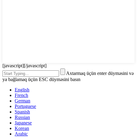
[javascript]
[/javascript]
Axtarmaq üçün enter düyməsini və
ya bağlamaq üçün ESC düyməsini basın
English
French
German
Portuguese
Spanish
Russian
Japanese
Korean
Arabic