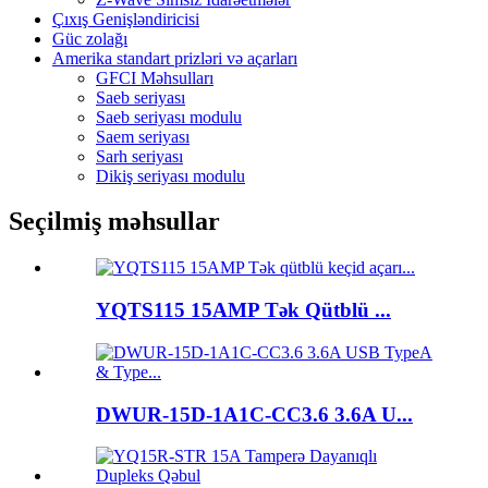
Çıxış Genişləndiricisi
Güc zolağı
Amerika standart prizləri və açarları
GFCI Məhsulları
Saeb seriyası
Saeb seriyası modulu
Saem seriyası
Sarh seriyası
Dikiş seriyası modulu
Seçilmiş məhsullar
YQTS115 15AMP Tək Qütblü ...
DWUR-15D-1A1C-CC3.6 3.6A U...