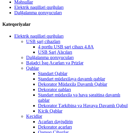
Məhsullar
Elektrik naqilləri qurğuları
Dalğalanma qoruyucuları
Kateqoriyalar
Elektrik naqilləri qurğuları
USB şarj cihazları
4 portlu USB şarj cihazı 4.8A
USB Şarj Alıcıları
Dalğalanma qoruyucuları
Bələdçi İşıq Açarları və Prizlər
Qablar
Standart Qablar
Standart müdaxiləyə davamlı qablar
Dekorator Müdaxilə Davamlı Qablar
Dekorator qabları
Standart müdaxilə və hava şəraitinə davamlı
qablar
Dekorator Tərkibinə və Havaya Davamlı Qəbul
Kiçik Qablar
Keçidlər
Açarları dəyişdirin
Dekorator açarları
Qarışıq Cihazlar