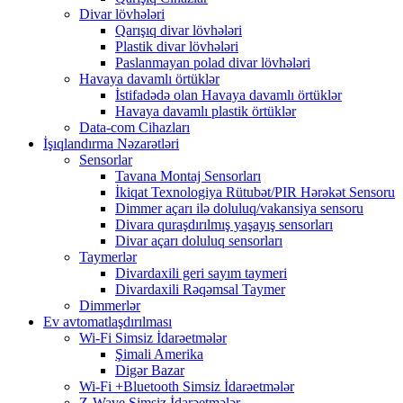
Divar lövhələri
Qarışıq divar lövhələri
Plastik divar lövhələri
Paslanmayan polad divar lövhələri
Havaya davamlı örtüklər
İstifadədə olan Havaya davamlı örtüklər
Havaya davamlı plastik örtüklər
Data-com Cihazları
İşıqlandırma Nəzarətləri
Sensorlar
Tavana Montaj Sensorları
İkiqat Texnologiya Rütubət/PIR Hərəkət Sensoru
Dimmer açarı ilə doluluq/vakansiya sensoru
Divara quraşdırılmış yaşayış sensorları
Divar açarı doluluq sensorları
Taymerlər
Divardaxili geri sayım taymeri
Divardaxili Rəqəmsal Taymer
Dimmerlər
Ev avtomatlaşdırılması
Wi-Fi Simsiz İdarəetmələr
Şimali Amerika
Digər Bazar
Wi-Fi +Bluetooth Simsiz İdarəetmələr
Z-Wave Simsiz İdarəetmələr