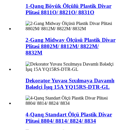
1-Qanq Böyük Ölçülü Plastik Divar
Plitəsi 8811O/ 8821O/ 8831O
2-Gang Midway Ölçüsü Plastik Divar
Plitəsi 8802M/ 8812M/ 8822M/
8832M
Dekorator Yuvası Sıxılmaya Davamlı
Bələdçi İşıq 15A YQ15RS-DTR-GL
4-Qanq Standart Ölçü Plastik Divar
Plitəsi 8804/ 8814/ 8824/ 8834