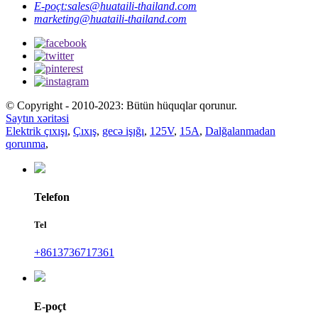
E-poçt:
sales@huataili-thailand.com
marketing@huataili-thailand.com
© Copyright - 2010-2023: Bütün hüquqlar qorunur.
Saytın xəritəsi
Elektrik çıxışı
,
Çıxış
,
gecə işığı
,
125V
,
15A
,
Dalğalanmadan
qorunma
,
Telefon
Tel
+8613736717361
E-poçt