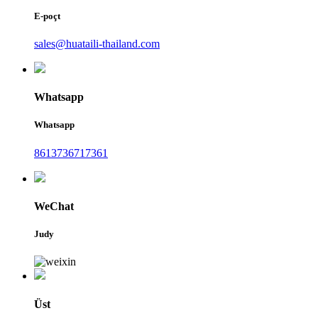
E-poçt
sales@huataili-thailand.com
Whatsapp
Whatsapp
8613736717361
WeChat
Judy
Üst