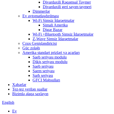
Divardaxili Rəqəmsal Taymer
Divardaxili geri sayım taymeri
Dimmerlər
Ev avtomatlaşdırılması
Wi-Fi Simsiz İdarəetmələr
Şimali Amerika
Digər Bazar
Wi-Fi +Bluetooth Simsiz İdarəetmələr
Z-Wave Simsiz İdarəetmələr
Çıxış Genişləndiricisi
Güc zolağı
Amerika standart prizləri və açarları
Saeb seriyası modulu
Dikiş seriyası modulu
Saeb seriyası
Saem seriyası
Sarh seriyası
GFCI Məhsulları
Xəbərlər
Tez-tez verilən suallar
Bizimlə əlaqə saxlayın
English
Ev