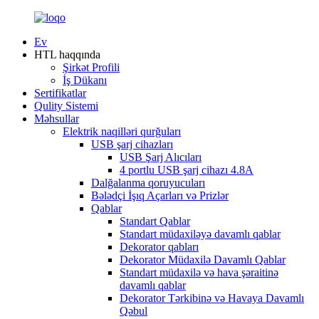
Ev
HTL haqqında
Şirkət Profili
İş Dükanı
Sertifikatlar
Qulity Sistemi
Məhsullar
Elektrik naqilləri qurğuları
USB şarj cihazları
USB Şarj Alıcıları
4 portlu USB şarj cihazı 4.8A
Dalğalanma qoruyucuları
Bələdçi İşıq Açarları və Prizlər
Qablar
Standart Qablar
Standart müdaxiləyə davamlı qablar
Dekorator qabları
Dekorator Müdaxilə Davamlı Qablar
Standart müdaxilə və hava şəraitinə
davamlı qablar
Dekorator Tərkibinə və Havaya Davamlı
Qəbul