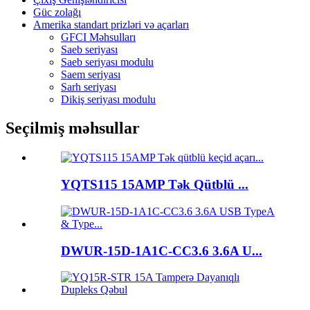
Güc zolağı
Amerika standart prizləri və açarları
GFCI Məhsulları
Saeb seriyası
Saeb seriyası modulu
Saem seriyası
Sarh seriyası
Dikiş seriyası modulu
Seçilmiş məhsullar
YQTS115 15AMP Tək Qütblü ...
DWUR-15D-1A1C-CC3.6 3.6A U...