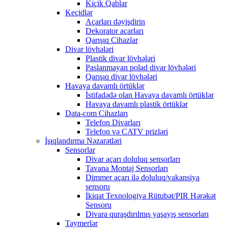
Kiçik Qablar
Keçidlər
Açarları dəyişdirin
Dekorator açarları
Qarışıq Cihazlar
Divar lövhələri
Plastik divar lövhələri
Paslanmayan polad divar lövhələri
Qarışıq divar lövhələri
Havaya davamlı örtüklər
İstifadədə olan Havaya davamlı örtüklər
Havaya davamlı plastik örtüklər
Data-com Cihazları
Telefon Divarları
Telefon və CATV prizləri
İşıqlandırma Nəzarətləri
Sensorlar
Divar açarı doluluq sensorları
Tavana Montaj Sensorları
Dimmer açarı ilə doluluq/vakansiya
sensoru
İkiqat Texnologiya Rütubət/PIR Hərəkət
Sensoru
Divara quraşdırılmış yaşayış sensorları
Taymerlər