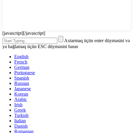
[javascript]
[/javascript]
Axtarmaq üçün enter düyməsini və
ya bağlamaq üçün ESC düyməsini basın
English
French
German
Portuguese
Spanish
Russian
Japanese
Korean
Arabic
Irish
Greek
Turkish
Italian
Danish
Romanian