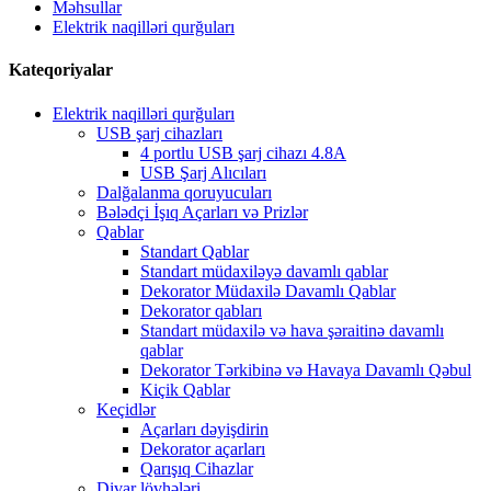
Məhsullar
Elektrik naqilləri qurğuları
Kateqoriyalar
Elektrik naqilləri qurğuları
USB şarj cihazları
4 portlu USB şarj cihazı 4.8A
USB Şarj Alıcıları
Dalğalanma qoruyucuları
Bələdçi İşıq Açarları və Prizlər
Qablar
Standart Qablar
Standart müdaxiləyə davamlı qablar
Dekorator Müdaxilə Davamlı Qablar
Dekorator qabları
Standart müdaxilə və hava şəraitinə davamlı
qablar
Dekorator Tərkibinə və Havaya Davamlı Qəbul
Kiçik Qablar
Keçidlər
Açarları dəyişdirin
Dekorator açarları
Qarışıq Cihazlar
Divar lövhələri