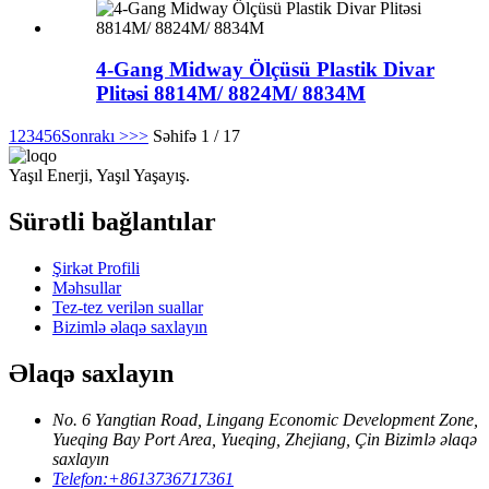
4-Gang Midway Ölçüsü Plastik Divar
Plitəsi 8814M/ 8824M/ 8834M
1
2
3
4
5
6
Sonrakı >
>>
Səhifə 1 / 17
Yaşıl Enerji, Yaşıl Yaşayış.
Sürətli bağlantılar
Şirkət Profili
Məhsullar
Tez-tez verilən suallar
Bizimlə əlaqə saxlayın
Əlaqə saxlayın
No. 6 Yangtian Road, Lingang Economic Development Zone,
Yueqing Bay Port Area, Yueqing, Zhejiang, Çin Bizimlə əlaqə
saxlayın
Telefon:
+8613736717361