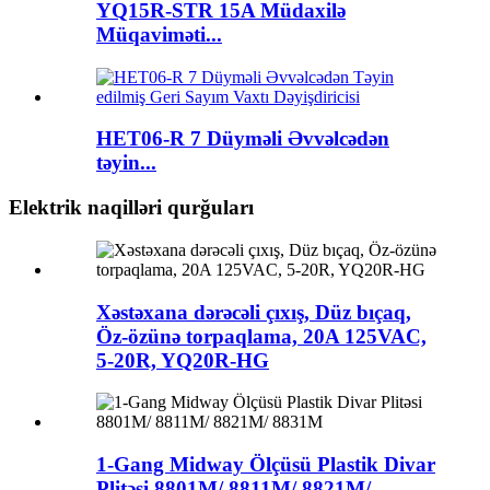
YQ15R-STR 15A Müdaxilə
Müqaviməti...
HET06-R 7 Düyməli Əvvəlcədən
təyin...
Elektrik naqilləri qurğuları
Xəstəxana dərəcəli çıxış, Düz bıçaq,
Öz-özünə torpaqlama, 20A 125VAC,
5-20R, YQ20R-HG
1-Gang Midway Ölçüsü Plastik Divar
Plitəsi 8801M/ 8811M/ 8821M/