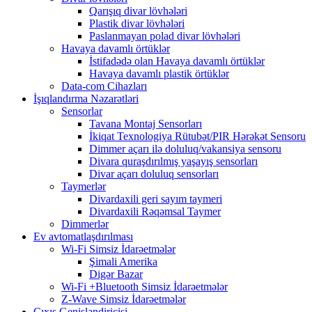
Qarışıq divar lövhələri
Plastik divar lövhələri
Paslanmayan polad divar lövhələri
Havaya davamlı örtüklər
İstifadədə olan Havaya davamlı örtüklər
Havaya davamlı plastik örtüklər
Data-com Cihazları
İşıqlandırma Nəzarətləri
Sensorlar
Tavana Montaj Sensorları
İkiqat Texnologiya Rütubət/PIR Hərəkət Sensoru
Dimmer açarı ilə doluluq/vakansiya sensoru
Divara quraşdırılmış yaşayış sensorları
Divar açarı doluluq sensorları
Taymerlər
Divardaxili geri sayım taymeri
Divardaxili Rəqəmsal Taymer
Dimmerlər
Ev avtomatlaşdırılması
Wi-Fi Simsiz İdarəetmələr
Şimali Amerika
Digər Bazar
Wi-Fi +Bluetooth Simsiz İdarəetmələr
Z-Wave Simsiz İdarəetmələr
Çıxış Genişləndiricisi