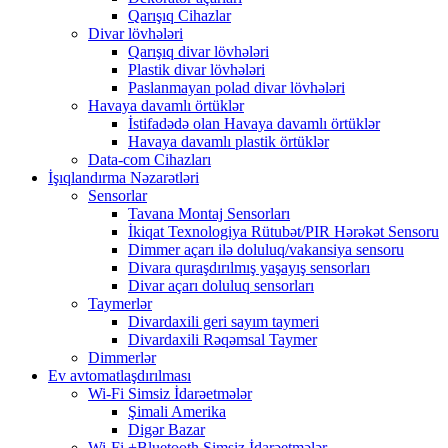
Qarışıq Cihazlar
Divar lövhələri
Qarışıq divar lövhələri
Plastik divar lövhələri
Paslanmayan polad divar lövhələri
Havaya davamlı örtüklər
İstifadədə olan Havaya davamlı örtüklər
Havaya davamlı plastik örtüklər
Data-com Cihazları
İşıqlandırma Nəzarətləri
Sensorlar
Tavana Montaj Sensorları
İkiqat Texnologiya Rütubət/PIR Hərəkət Sensoru
Dimmer açarı ilə doluluq/vakansiya sensoru
Divara quraşdırılmış yaşayış sensorları
Divar açarı doluluq sensorları
Taymerlər
Divardaxili geri sayım taymeri
Divardaxili Rəqəmsal Taymer
Dimmerlər
Ev avtomatlaşdırılması
Wi-Fi Simsiz İdarəetmələr
Şimali Amerika
Digər Bazar
Wi-Fi +Bluetooth Simsiz İdarəetmələr