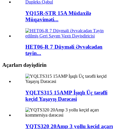
YQ15R-STR 15A Müdaxilə
Müqaviməti...
HET06-R 7 Düyməli Əvvəlcədən
təyin...
Açarları dəyişdirin
YQLTS315 15AMP İşıqlı Üç tərəfli
keçid Yaşayış Dərəcəsi
YQTS320 20Amp 3 yollu keçid açarı