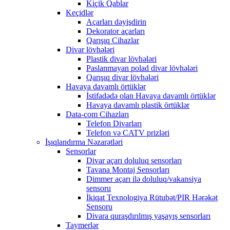
Kiçik Qablar
Keçidlər
Açarları dəyişdirin
Dekorator açarları
Qarışıq Cihazlar
Divar lövhələri
Plastik divar lövhələri
Paslanmayan polad divar lövhələri
Qarışıq divar lövhələri
Havaya davamlı örtüklər
İstifadədə olan Havaya davamlı örtüklər
Havaya davamlı plastik örtüklər
Data-com Cihazları
Telefon Divarları
Telefon və CATV prizləri
İşıqlandırma Nəzarətləri
Sensorlar
Divar açarı doluluq sensorları
Tavana Montaj Sensorları
Dimmer açarı ilə doluluq/vakansiya
sensoru
İkiqat Texnologiya Rütubət/PIR Hərəkət
Sensoru
Divara quraşdırılmış yaşayış sensorları
Taymerlər