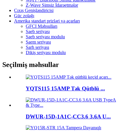
Z-Wave Simsiz İdarəetmələr
Çıxış Genişləndiricisi
Güc zolağı
Amerika standart prizləri və açarları
GFCI Məhsulları
Saeb seriyası
Saeb seriyası modulu
Saem seriyası
Sarh seriyası
Dikiş seriyası modulu
Seçilmiş məhsullar
YQTS115 15AMP Tək Qütblü ...
DWUR-15D-1A1C-CC3.6 3.6A U...