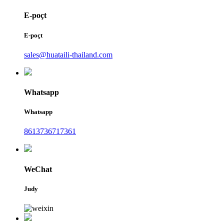
E-poçt
E-poçt
sales@huataili-thailand.com
Whatsapp
Whatsapp
8613736717361
WeChat
Judy