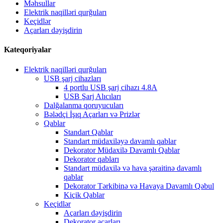
Məhsullar
Elektrik naqilləri qurğuları
Keçidlər
Açarları dəyişdirin
Kateqoriyalar
Elektrik naqilləri qurğuları
USB şarj cihazları
4 portlu USB şarj cihazı 4.8A
USB Şarj Alıcıları
Dalğalanma qoruyucuları
Bələdçi İşıq Açarları və Prizlər
Qablar
Standart Qablar
Standart müdaxiləyə davamlı qablar
Dekorator Müdaxilə Davamlı Qablar
Dekorator qabları
Standart müdaxilə və hava şəraitinə davamlı
qablar
Dekorator Tərkibinə və Havaya Davamlı Qəbul
Kiçik Qablar
Keçidlər
Açarları dəyişdirin
Dekorator açarları