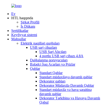
Ev
HTL haqqında
Şirkət Profili
İş Dükanı
Sertifikatlar
Keyfiyyət sistemi
Məhsullar
Elektrik naqilləri qurğuları
USB şarj cihazları
USB Şarj Alıcıları
4 portlu USB şarj cihazı 4.8A
Dalğalanma qoruyucuları
Bələdçi İşıq Açarları və Prizlər
Qablar
Standart Qablar
Standart müdaxiləyə davamlı qablar
Dekorator qabları
Dekorator Müdaxilə Davamlı Qablar
Standart müdaxilə və hava şəraitinə
davamlı qablar
Dekorator Tərkibinə və Havaya Davamlı
Qəbul