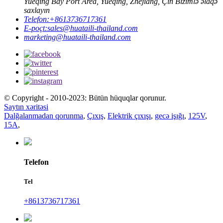
Yueqing Bay Port Area, Yueqing, Zhejiang, Çin Bizimlə əlaqə
saxlayın
Telefon:
+8613736717361
E-poçt:
sales@huataili-thailand.com
marketing@huataili-thailand.com
© Copyright - 2010-2023: Bütün hüquqlar qorunur.
Saytın xəritəsi
Dalğalanmadan qorunma
,
Çıxış
,
Elektrik çıxışı
,
gecə işığı
,
125V
,
15A
,
Telefon
Tel
+8613736717361