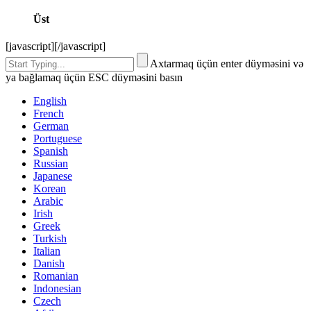
Üst
[javascript]
[/javascript]
Axtarmaq üçün enter düyməsini və
ya bağlamaq üçün ESC düyməsini basın
English
French
German
Portuguese
Spanish
Russian
Japanese
Korean
Arabic
Irish
Greek
Turkish
Italian
Danish
Romanian
Indonesian
Czech