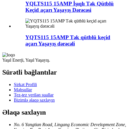
YQLTS115 15AMP İşıqlı Tək Qütblü
Keçid açarı Yaşayış Dərəcəsi
YQTS115 15AMP Tək qütblü keçid
açarı Yaşayış dərəcəli
Yaşıl Enerji, Yaşıl Yaşayış.
Sürətli bağlantılar
Şirkət Profili
Məhsullar
Tez-tez verilən suallar
Bizimlə əlaqə saxlayın
Əlaqə saxlayın
No. 6 Yangtian Road, Lingang Economic Development Zone,