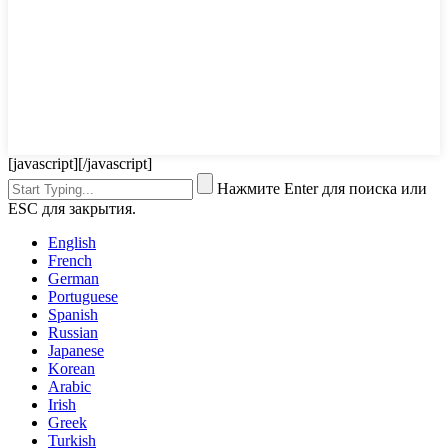
[javascript]
[/javascript]
Нажмите Enter для поиска или
ESC для закрытия.
English
French
German
Portuguese
Spanish
Russian
Japanese
Korean
Arabic
Irish
Greek
Turkish