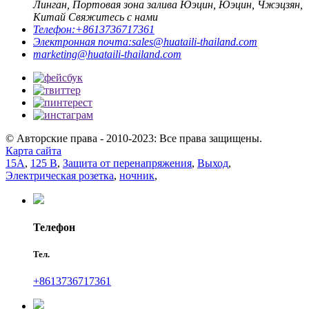
Линган, Портовая зона залива Юэцин, Юэцин, Чжэцзян,
Китай Свяжитесь с нами
Телефон:
+8613736717361
Электронная почта:
sales@huataili-thailand.com
marketing@huataili-thailand.com
© Авторские права - 2010-2023: Все права защищены.
Карта сайта
15А
,
125 В
,
Защита от перенапряжения
,
Выход
,
Электрическая розетка
,
ночник
,
Телефон
Тел.
+8613736717361