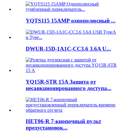
YQTS115 15AMP однополюсный ...
DWUR-15D-1A1C-CC3.6 3.6A U...
YQ15R-STR 15A Защита от
несанкционированного доступа...
HET06-R 7-кнопочный пульт
предустановок...