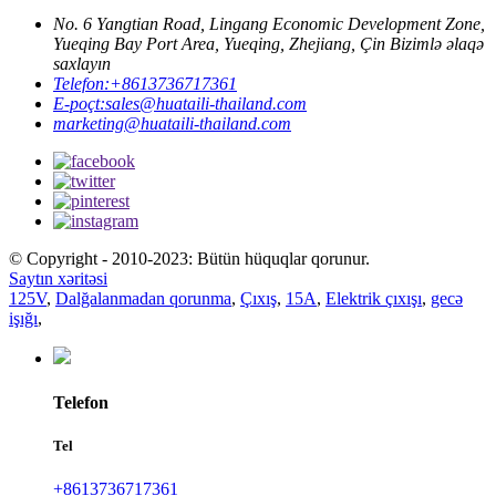
No. 6 Yangtian Road, Lingang Economic Development Zone,
Yueqing Bay Port Area, Yueqing, Zhejiang, Çin Bizimlə əlaqə
saxlayın
Telefon:
+8613736717361
E-poçt:
sales@huataili-thailand.com
marketing@huataili-thailand.com
© Copyright - 2010-2023: Bütün hüquqlar qorunur.
Saytın xəritəsi
125V
,
Dalğalanmadan qorunma
,
Çıxış
,
15A
,
Elektrik çıxışı
,
gecə
işığı
,
Telefon
Tel
+8613736717361