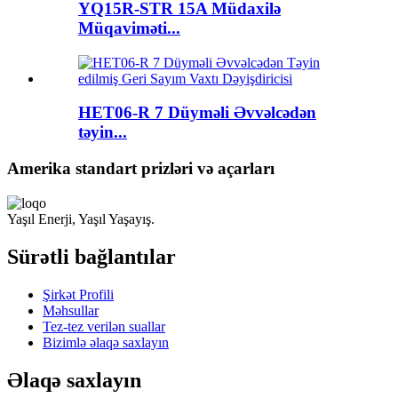
YQ15R-STR 15A Müdaxilə
Müqaviməti...
HET06-R 7 Düyməli Əvvəlcədən
təyin...
Amerika standart prizləri və açarları
Yaşıl Enerji, Yaşıl Yaşayış.
Sürətli bağlantılar
Şirkət Profili
Məhsullar
Tez-tez verilən suallar
Bizimlə əlaqə saxlayın
Əlaqə saxlayın