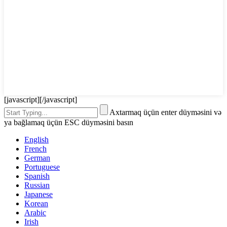
[javascript]
[/javascript]
Axtarmaq üçün enter düyməsini və
ya bağlamaq üçün ESC düyməsini basın
English
French
German
Portuguese
Spanish
Russian
Japanese
Korean
Arabic
Irish