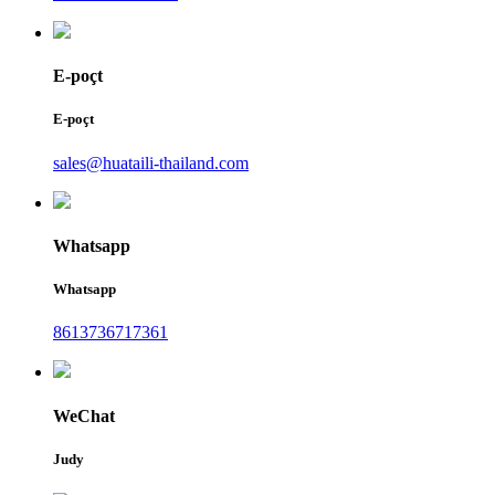
E-poçt
E-poçt
sales@huataili-thailand.com
Whatsapp
Whatsapp
8613736717361
WeChat
Judy