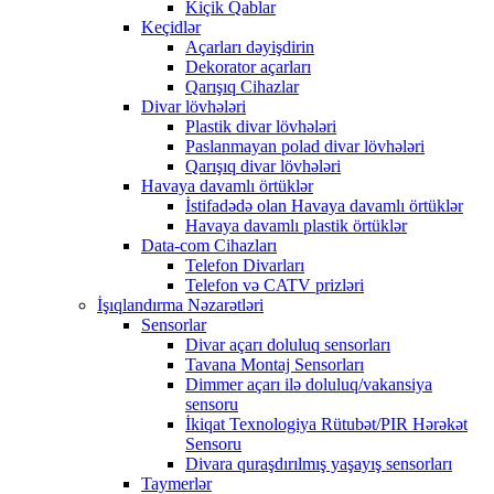
Kiçik Qablar
Keçidlər
Açarları dəyişdirin
Dekorator açarları
Qarışıq Cihazlar
Divar lövhələri
Plastik divar lövhələri
Paslanmayan polad divar lövhələri
Qarışıq divar lövhələri
Havaya davamlı örtüklər
İstifadədə olan Havaya davamlı örtüklər
Havaya davamlı plastik örtüklər
Data-com Cihazları
Telefon Divarları
Telefon və CATV prizləri
İşıqlandırma Nəzarətləri
Sensorlar
Divar açarı doluluq sensorları
Tavana Montaj Sensorları
Dimmer açarı ilə doluluq/vakansiya
sensoru
İkiqat Texnologiya Rütubət/PIR Hərəkət
Sensoru
Divara quraşdırılmış yaşayış sensorları
Taymerlər