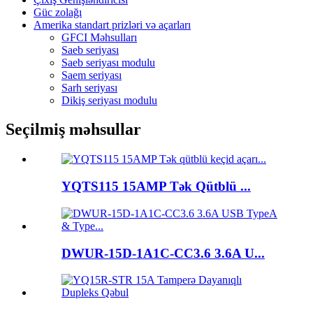
Güc zolağı
Amerika standart prizləri və açarları
GFCI Məhsulları
Saeb seriyası
Saeb seriyası modulu
Saem seriyası
Sarh seriyası
Dikiş seriyası modulu
Seçilmiş məhsullar
YQTS115 15AMP Tək Qütblü ...
DWUR-15D-1A1C-CC3.6 3.6A U...