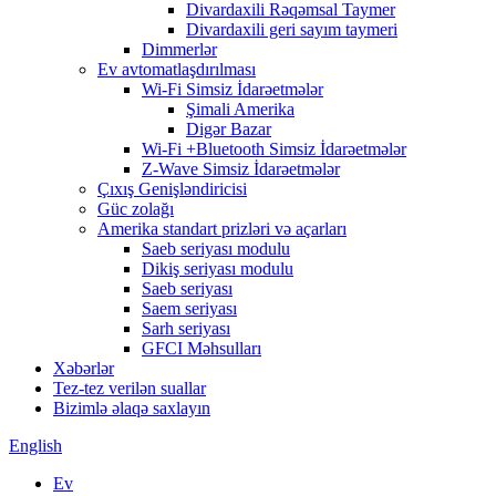
Divardaxili Rəqəmsal Taymer
Divardaxili geri sayım taymeri
Dimmerlər
Ev avtomatlaşdırılması
Wi-Fi Simsiz İdarəetmələr
Şimali Amerika
Digər Bazar
Wi-Fi +Bluetooth Simsiz İdarəetmələr
Z-Wave Simsiz İdarəetmələr
Çıxış Genişləndiricisi
Güc zolağı
Amerika standart prizləri və açarları
Saeb seriyası modulu
Dikiş seriyası modulu
Saeb seriyası
Saem seriyası
Sarh seriyası
GFCI Məhsulları
Xəbərlər
Tez-tez verilən suallar
Bizimlə əlaqə saxlayın
English
Ev