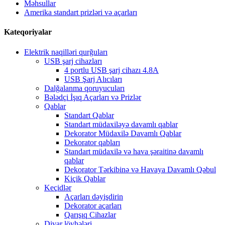
Məhsullar
Amerika standart prizləri və açarları
Kateqoriyalar
Elektrik naqilləri qurğuları
USB şarj cihazları
4 portlu USB şarj cihazı 4.8A
USB Şarj Alıcıları
Dalğalanma qoruyucuları
Bələdçi İşıq Açarları və Prizlər
Qablar
Standart Qablar
Standart müdaxiləyə davamlı qablar
Dekorator Müdaxilə Davamlı Qablar
Dekorator qabları
Standart müdaxilə və hava şəraitinə davamlı
qablar
Dekorator Tərkibinə və Havaya Davamlı Qəbul
Kiçik Qablar
Keçidlər
Açarları dəyişdirin
Dekorator açarları
Qarışıq Cihazlar
Divar lövhələri