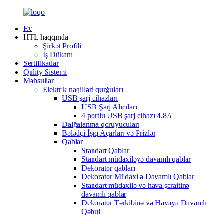
Ev
HTL haqqında
Şirkət Profili
İş Dükanı
Sertifikatlar
Qulity Sistemi
Məhsullar
Elektrik naqilləri qurğuları
USB şarj cihazları
USB Şarj Alıcıları
4 portlu USB şarj cihazı 4.8A
Dalğalanma qoruyucuları
Bələdçi İşıq Açarları və Prizlər
Qablar
Standart Qablar
Standart müdaxiləyə davamlı qablar
Dekorator qabları
Dekorator Müdaxilə Davamlı Qablar
Standart müdaxilə və hava şəraitinə
davamlı qablar
Dekorator Tərkibinə və Havaya Davamlı
Qəbul