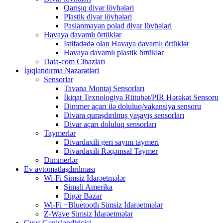
Qarışıq divar lövhələri
Plastik divar lövhələri
Paslanmayan polad divar lövhələri
Havaya davamlı örtüklər
İstifadədə olan Havaya davamlı örtüklər
Havaya davamlı plastik örtüklər
Data-com Cihazları
İşıqlandırma Nəzarətləri
Sensorlar
Tavana Montaj Sensorları
İkiqat Texnologiya Rütubət/PIR Hərəkət Sensoru
Dimmer açarı ilə doluluq/vakansiya sensoru
Divara quraşdırılmış yaşayış sensorları
Divar açarı doluluq sensorları
Taymerlər
Divardaxili geri sayım taymeri
Divardaxili Rəqəmsal Taymer
Dimmerlər
Ev avtomatlaşdırılması
Wi-Fi Simsiz İdarəetmələr
Şimali Amerika
Digər Bazar
Wi-Fi +Bluetooth Simsiz İdarəetmələr
Z-Wave Simsiz İdarəetmələr
Çıxış Genişləndiricisi