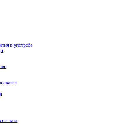
ития в употреба
ци
ове
лючвател
р
в стената