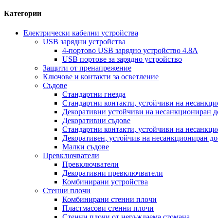
Категории
Електрически кабелни устройства
USB зарядни устройства
4-портово USB зарядно устройство 4.8A
USB портове за зарядно устройство
Защити от пренапрежение
Ключове и контакти за осветление
Съдове
Стандартни гнезда
Стандартни контакти, устойчиви на несанкци
Декоративни устойчиви на несанкциониран д
Декоративни съдове
Стандартни контакти, устойчиви на несанкци
Декоративен, устойчив на несанкциониран до
Малки съдове
Превключватели
Превключватели
Декоративни превключватели
Комбинирани устройства
Стенни плочи
Комбинирани стенни плочи
Пластмасови стенни плочи
Стенни плочи от неръждаема стомана