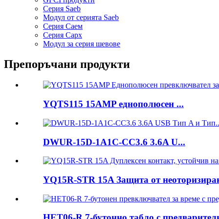
Серия Saeb
Модул от серията Saeb
Серия Саем
Серия Сарх
Модул за серия шевове
Препоръчани продукти
YQTS115 15AMP еднополюсен ...
DWUR-15D-1A1C-CC3.6 3.6A U...
YQ15R-STR 15A Защита от неоторизиран 
HET06-R 7-бутонно табло с предварителн