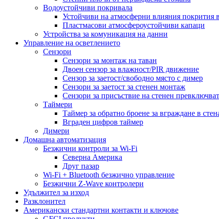
Водоустойчиви покривала
Устойчиви на атмосферни влияния покрития в
Пластмасови атмосфероустойчиви капаци
Устройства за комуникация на данни
Управление на осветлението
Сензори
Сензори за монтаж на таван
Двоен сензор за влажност/PIR движение
Сензор за заетост/свободно място с димер
Сензори за заетост за стенен монтаж
Сензори за присъствие на стенен превключва
Таймери
Таймер за обратно броене за вграждане в стен
Вграден цифров таймер
Димери
Домашна автоматизация
Безжични контроли за Wi-Fi
Северна Америка
Друг пазар
Wi-Fi + Bluetooth безжично управление
Безжични Z-Wave контролери
Удължител за изход
Разклонител
Американски стандартни контакти и ключове
GFCI продукти