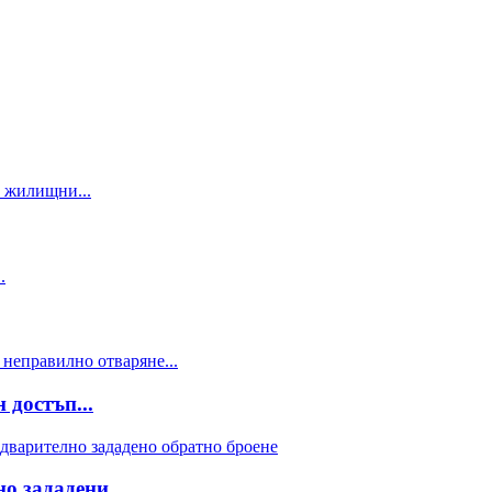
достъп...
о зададени...