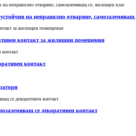
стойчив на неправилно отваряне, самозаземяващ 
ативен контакт за жилищни помещения
ративен контакт
ратори
озаземяващ се декоративен контакт