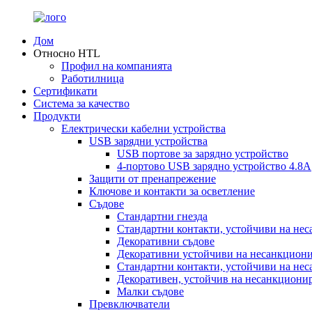
Дом
Относно HTL
Профил на компанията
Работилница
Сертификати
Система за качество
Продукти
Електрически кабелни устройства
USB зарядни устройства
USB портове за зарядно устройство
4-портово USB зарядно устройство 4.8A
Защити от пренапрежение
Ключове и контакти за осветление
Съдове
Стандартни гнезда
Стандартни контакти, устойчиви на не
Декоративни съдове
Декоративни устойчиви на несанкциони
Стандартни контакти, устойчиви на не
Декоративен, устойчив на несанкционир
Малки съдове
Превключватели