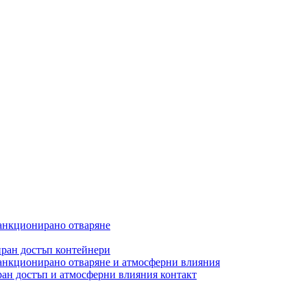
санкционирано отваряне
ран достъп контейнери
санкционирано отваряне и атмосферни влияния
ан достъп и атмосферни влияния контакт