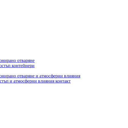
онирано отваряне
остъп контейнери
онирано отваряне и атмосферни влияния
стъп и атмосферни влияния контакт