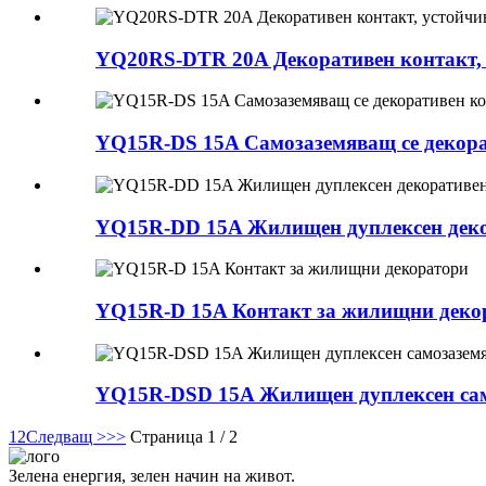
YQ20RS-DTR 20A Декоративен контакт, у
YQ15R-DS 15A Самозаземяващ се декор
YQ15R-DD 15A Жилищен дуплексен деко
YQ15R-D 15A Контакт за жилищни деко
YQ15R-DSD 15A Жилищен дуплексен сам
1
2
Следващ >
>>
Страница 1 / 2
Зелена енергия, зелен начин на живот.