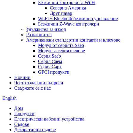
Безжични контроли за Wi-Fi
Северна Америка
Друг пазар
Wi-Fi + Bluetooth безжично управление
Безжични Z-Wave контролери
Удължител за изход
Разклонител
Американски стандартни контакти и ключове
Модул от серията Saeb
Модул за серия шевове
Серия Saeb
Серия Саем
Серия Сарх
GFCI продукти
Новини
Често задавани въпроси
Свържете се с нас
English
Дом
Продукти
Електрически кабелни устройства
Съдове
Декоративни съдове