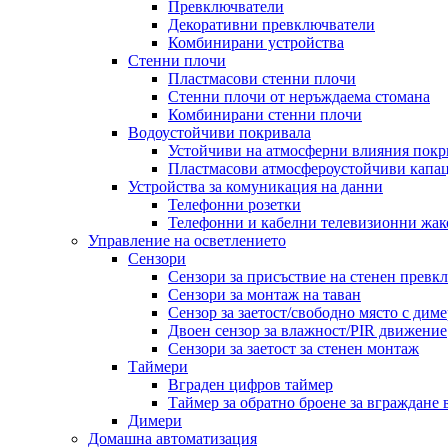
Превключватели
Декоративни превключватели
Комбинирани устройства
Стенни плочи
Пластмасови стенни плочи
Стенни плочи от неръждаема стомана
Комбинирани стенни плочи
Водоустойчиви покривала
Устойчиви на атмосферни влияния покр
Пластмасови атмосфероустойчиви капа
Устройства за комуникация на данни
Телефонни розетки
Телефонни и кабелни телевизионни жак
Управление на осветлението
Сензори
Сензори за присъствие на стенен превк
Сензори за монтаж на таван
Сензор за заетост/свободно място с диме
Двоен сензор за влажност/PIR движение
Сензори за заетост за стенен монтаж
Таймери
Вграден цифров таймер
Таймер за обратно броене за вграждане 
Димери
Домашна автоматизация